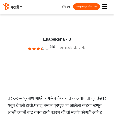
☰
लॉग इन
मराठी
विनामूल्य प्रकाशित करा
Ekapeksha - 3
(3k)
13.5k
7.7k
तर ठरल्याप्रमाणे आम्ही सगळे बरोबर साढ़े आठ वाजता ग्राउंडवर
येवुून ठेपलो होतो. परन्तु नेमका प्रफुल हा आलेला नव्हता म्हणून
आम्ही त्याची वाट बघत होतो. कारण की ती मुलगी कोणती आहे हे