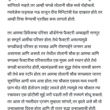
सांगितले नव्हते. तर आम्ही सगळे तोलानी चौक मध्ये पोहोचलो.
त्यावेळेस घड्याळ नऊ वाजून वीस मिनिटांची वेळ दाखवत होते. तर
आम्ही तिचा येण्याची प्रतीक्षा करू लागलो होतो.
तर आमचा डिफेंसचा परिसर ऑर्डनेन्स फैक्टरी अम्बाझरी नागपुर
हा सम्पूर्ण आर्मीचा परिसर होता. तेथे फैक्टरी असल्यामुळे
सगळीकड़े परिसर हा स्वचछ आणि रोशणाईने जगमग असा
असायचा आणि असतो. तर तेथील तोलानी चौक हा आमचा आणि
सगळ्या फैक्टरीचा परिसरातील एक मुख्य असे स्थान होते. तेथे
सगळी बाजारपेठ होती, महामंडळची बस सुद्धा तेथेच यायची कारण
की तेथे बस स्टॉप होता. तर आमचा तोलानी चौक सगळ्यात जास्त
सुशोभित आणी भव्य असा होता. त्या चौकात एकदम मध्य स्थानी
छान मोठ मोठे हॅलोजन लाईट लावले होते. त्यामुळे त्या चौकात त्या
रस्त्यावर एक छोटीशी सुई जरी पडली तरी ती स्पष्पणे शोधू शकतो.
तर आता तो गमतीदार प्रसंग तुम्हाला सांगतो, तर झाले असे की तो
उन्हाळ्याचा दिवस होता आणि ती रात्र सुद्धा उन्हाळ्याची होती.