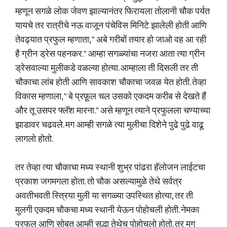
म्हणून सगळे लोक जेवण झाल्यानंतर फिरायला तोलानी चौक पर्यत
यायचे तर रात्रीचे नऊ वाजून पंचेविस मिनिटे झालेली होती आणि
तेवढ्यात प्रफुल म्हणाता, " अबे गरीबों तयार हो जाओ वह आ रही
है ग्रीन ड्रेस पहनकर." आम्हा सगळ्यांचा नजरा आता त्या ग्रीन
ड्रेसवाल्या मुलीकडे वळल्या होत्या. आम्हाला ती दिसली तर ती
चौकाचा लांब होती आणि सावकाश चौकाचा जवळ येत होती. तेव्हा
विकास म्हणाला, " बे प्रफ़ूल चल उसको एकदम करीब से देखते हैं
और तू उसपर फ्लॅश मारना." असे म्हणून त्याने प्रफुलला चण्याच्या
झाडावर चढवले. मग आम्ही सगळे त्या मुलीचा दिशेने पुढे पुढे वाढू
लागलो होतो.
तर तेव्हा त्या चौकाचा मध्य स्थानी शुभ्र पांढरा हॅलोजन लाईटचा
प्रकाश जगमगला होता. तो चौक असल्यामुळे तेथे सर्वत्र
अवतीभवती स्त्रिया मुली या सगळ्या उपस्थित होत्या, तर ती
मुलगी एकदम चौकचा मध्य स्थानी येऊन पोहोचली होती. नेमका
प्रफुल आणि सोबत आम्ही सुद्धा तेथेच पोहोचलो होतो. तर मग