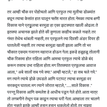
तर आम्ही चौक वर पोहोचलो आणि प्रफुल त्या मुलीचा डोळ्यांत
बघून त्याचा केसांत हात घालून फ्लॅश मारत होता. नेमका त्याच क्षणी
विकास याने प्रफुूलचा बरमुडा हा एका झटक्यात खाली ओढला. ते
इतक्या अचानक झाले होते की कुणाला काहीच कळले नव्हते. तर
गंमत तेथेच थांबली नव्हती, तर प्रफूलने त्या दिवशी अंडर वियर ही
घातलेली नव्हती. तर त्याचा बरमूडा खाली झाला आणि तो भर
चौकात एकदम गजानन महाराज होऊन गेला. इकडे हळूहळू तोलानी
चौक रिकामा होत राहिला आणि आमचा प्रफुल त्याचे डोळे बंद
करून तसाच उभा राहिला होता. मग तितक्यात प्रफूलचा आवाज
आला, " अबे सालों सब गये क्या." आम्ही म्हटले, " हा सब चले गये."
मग त्याने त्याचे ड़ोळे उघडले आणि पटापट त्याचा बरमूडा वर
सरकवून घातला. मग त्याने जोरात म्हटले, ".......साले विकास ."
परन्तु विकास आणि कमलेश हे आधीच पडून गेले होते. आता मात्र
तो लगबगीने तेथून पळ काढून त्याचा घरी गेला. आम्हाला तर चालणे
होत नव्हते इतके आम्ही हसून हसून थकलेलो होतो. तर माझ्या