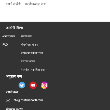
मराठी काहीही
मराठी क्राइम कथा
उपयोगी लिंक्स
आमच्याबद्दल
संपर्क करा
FAQ
गोपनीयता धोरण
वापरल्या गेलेल्या संज्ञा
परतावा धोरण 
पेपरबॅक प्रकाशित करा
अनुसरण करा
संपर्क करा
info@matrubharti.com
मोबाइल अॅप