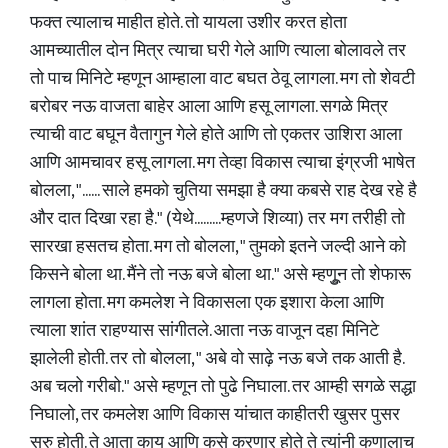
फक्त त्यालाच माहीत होते. तो यायला उशीर करत होता
आमच्यातील दोन मित्र त्याचा घरी गेले आणि त्याला बोलावले तर
तो पाच मिनिटे म्हणून आम्हाला वाट बघत ठेवू लागला. मग तो शेवटी
बरोबर नऊ वाजता बाहेर आला आणि हसू लागला. सगळे मित्र
त्याची वाट बघून वैतागुन गेले होते आणि तो एकतर उाशिरा आला
आणि आमचावर हसू लागला. मग तेव्हा विकास त्याचा इंग्रजी भाषेत
बोलला, "...... साले हमको चुतिया समझा है क्या कबसे राह देख रहे है
और दात दिखा रहा है." (येथे.........म्हणजे शिव्या) तर मग तरीही तो
सारखा हसतच होता. मग तो बोलला, " तुमको इतने जल्दी आने को
किसने बोला था. मैंने तो नऊ बजे बोला था." असे म्हणुून तो शेफारू
लागला होता. मग कमलेश ने विकासला एक इशारा केला आणि
त्याला शांत राहण्यास सांगीतले. आता नऊ वाजून दहा मिनिटे
झालेली होती. तर तो बोलला, " अबे वो साढ़े नऊ बजे तक आती है.
अब चलो गरीबो." असे म्हणून तो पुढे निघाला. तर आम्ही सगळे सद्धा
निघालो, तर कमलेश आणि विकास यांचात काहीतरी खुसर पुसर
सुरु होती. ते आता काय आणि कसे करणार होते ते त्यांनी कुणालाच