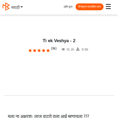
☰
लॉग इन
मराठी
विनामूल्य प्रकाशित करा
Ti ek Veshya - 2
(3k)
16.2k
8.8k
मला ना अक्षरशः लाज वाटते तुला आई म्हणायला ???