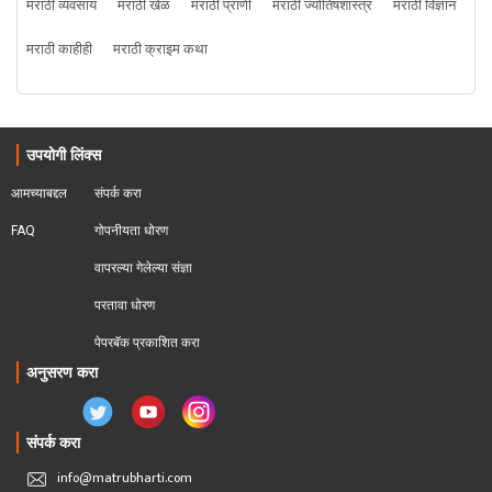
मराठी व्यवसाय
मराठी खेळ
मराठी प्राणी
मराठी ज्योतिषशास्त्र
मराठी विज्ञान
मराठी काहीही
मराठी क्राइम कथा
उपयोगी लिंक्स
आमच्याबद्दल
संपर्क करा
FAQ
गोपनीयता धोरण
वापरल्या गेलेल्या संज्ञा
परतावा धोरण 
पेपरबॅक प्रकाशित करा
अनुसरण करा
संपर्क करा
info@matrubharti.com