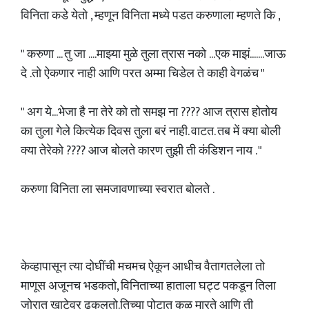
विनिता कडे येतो , म्हणून विनिता मध्ये पडत करुणाला म्हणते कि ,
" करुणा ... तु जा ....माझ्या मुळे तुला त्रास नको ...एक माझं.......जाऊ
दे .तो ऐकणार नाही आणि परत अम्मा चिडेल ते काही वेगळंच "
" अग ये...भेजा है ना तेरे को तो समझ ना ???? आज त्रास होतोय
का तुला गेले कित्येक दिवस तुला बरं नाही. वाटत. तब में क्या बोली
क्या तेरेको ???? आज बोलते कारण तुझी ती कंडिशन नाय . "
करुणा विनिता ला समजावणाच्या स्वरात बोलते .
केव्हापासून त्या दोघींची मचमच ऐकून आधीच वैतागतलेला तो
माणूस अजूनच भडकतो, विनिताच्या हाताला घट्ट पकडून तिला
जोरात खाटेवर ढकलतो.तिच्या पोटात कळ मारते आणि ती