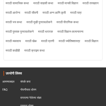
मराठी सामाजिक कथा
मराठी साहसी कथा
मराठी मानवी विज्ञान
मराठी तत्त्वज्ञान
मराठी आरोग्य
मराठी जीवनी
मराठी अन्न आणि कृती
मराठी पत्र
मराठी भय कथा
मराठी मूव्ही पुनरावलोकने
मराठी पौराणिक कथा
मराठी पुस्तक पुनरावलोकने
मराठी थरारक
मराठी विज्ञान-कल्पनारम्य
मराठी व्यवसाय
मराठी खेळ
मराठी प्राणी
मराठी ज्योतिषशास्त्र
मराठी विज्ञान
मराठी काहीही
मराठी क्राइम कथा
उपयोगी लिंक्स
आमच्याबद्दल
संपर्क करा
FAQ
गोपनीयता धोरण
वापरल्या गेलेल्या संज्ञा
परतावा धोरण 