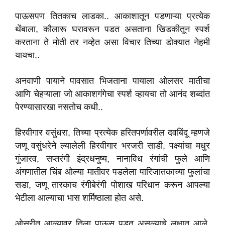
पाऊसपण तितकाच लाडका.. आकाशातून पडणाऱ्या प्रत्येक
थेंबाला, कौलारू घरावरून पडत असताना खिडकीतून स्पर्श
करताना ते मोती तर नव्हेत असा विचार तिच्या डोक्यात नेहमी
यायचा..
अनवाणी पायाने पावसात भिजताना पायाला ओलसर मातीचा
आणि चेहऱ्याला जो आकाशगंगेचा स्पर्श व्हायचा तो आनंद शब्दांत
पेरण्यासारखा नसतोच कधी..
हिरवीगार वसुंधरा, तिच्या प्रत्येक हरितपर्णावरील दवबिंदू म्हणजे
जणू वसुंधरेने ल्यालेली हिरवीगार भरजरी साडी, पक्ष्यांचा मधुर
गुंजारव, सप्तरंगी इंद्रधनुष्य, नानाविध रंगांची फुले आणि
अंगणातील चिंब ओल्या मातीवर पडलेला पारिजातकाच्या फुलांचा
सडा, जणू तारकाच रंगीबेरंगी पोशाख परिधान करून आपल्या
भेटीला आल्याचा भास शर्मिष्ठाला होत असे.
ओसरीत आल्यावर तिला पाऊस पडत असल्याचे लक्षात आले.