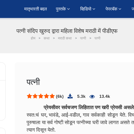
﻿मातृभारती बद्दल
पुस्तके 
व्हिडियो 
पेपरबॅक 
ज
पत्नी संदिप खुरुद द्वारा महिला विशेष मराठी में पीडीएफ
होम
कथा
मराठी कथा
पत्नी
पत्नी
पत्नी
(6k)
5.3k
13.4k
प्रेयसीवर सर्वचजण लिहितात पण खरी प्रेयसी असलेल
स्वत:चं घर, भावंडे, आई-वडील, गाव सर्वकाही सोडून येते.
पुरुषाला या सर्व गोष्टी सोडून पत्नीच्या घरी जावे लागत असते
त्याग दिसून येतो.