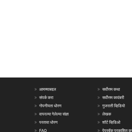
आमच्याबद्दल
सर्वोत्तम कथा
संपर्क करा
सर्वोत्तम कादंबरी
गोपनीयता धोरण
गुजराती व्हिडियो
वापरल्या गेलेल्या संज्ञा
लेखक
परतावा धोरण
शॉर्ट व्हिडिओ
FAQ
पेपरबॅक प्रकाशित क