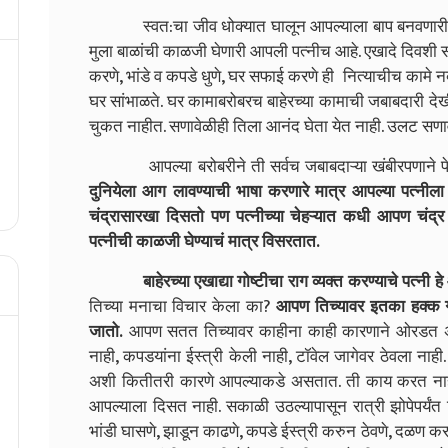
स्वत:चा जीव धोक्यात घालून आपल्याला बाप बनवणारी पत
मुला बाळांची काळजी घेणारी आपली पत्नीच आहे. एखादे दिवशी सर
करणे, भांडे व कपडे धुणे, घर सफाई करणे ही नित्याचीच कामे नव्
घर सांभाळते. घर कामाबरोबरच बाहेरच्या कामाची जबाबदारी दे
चुकत नाहीत. सणावेळीही तिला आनंद घेता येत नाही. उलट सणाव
आपल्या बरोबरीने ती सर्वच जबाबदाऱ्या खंबीरपणाने पेलते
दुनियेला आग लावण्याची भाषा करणारे मात्र आपल्या पत्नीला ग
चंद्रासारखा दिसतो पण पत्नीच्या चेहऱ्यात कधी आपण चंद्र पा
पत्नीची काळजी घेण्याचं मात्र विसरतात.
बाहेरच्या एखाद्या गोष्टीचा राग व्यक्त करण्याचे पत्नी 
तिच्या मनाचा विचार केला का?
आपण तिच्यावर इतका हक्क
जातो.
आपण सतत तिच्यावर काहीना काही कारणाने ओरडत असत
नाही, कपडयांना ईस्त्री केली नाही, टॉवेल जागेवर ठेवला नाही
अशी कितीतरी कारणे आपल्याकडे असतात. ती काय करत नाही 
आपल्याला दिसत नाही. सकाळी उठल्यापासून रात्री झोपेपर्यंत
भांडी घासणे, झाडून काढणे, कपडे ईस्त्री करुन ठेवणे, दळण करण