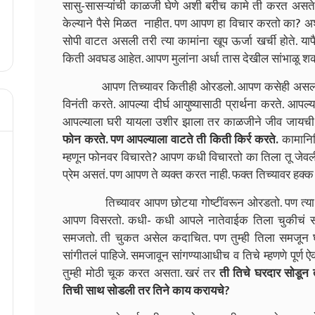
सासु-सासऱ्यांची काळजी घेणे अशी बरीच कामे ती करत असते.
केल्याने पैसे मिळत नाहीत. पण आपण हा विचार करतो का? अश
सोपी वाटत असली तरी त्या कामांना खूप ऊर्जा खर्ची होते. या
किती अवघड आहेत. आपण मुलांना अर्धा तास देखील सांभाळू श
आपण तिच्यावर कितीही ओरडलो. आपण कसेही असलो तरी ती 
विनंती करते. आपल्या दीर्घ आयुष्यासाठी प्रार्थना करते. आ
आपल्याला घरी यायला उशीर झाला तर काळजीने जीव जायची व
फोन करते. पण आपल्याला वाटते ती किती किर्र करते.
कामानिम
म्हणून फोनवर विचारते? आपण कधी विचारतो का तिला तू जेवल
प्रेम असतं. पण आपण ते व्यक्त करत नाही. फक्त तिच्यावर हक्
तिच्यावर आपण छोटया गोष्टींवरून ओरडतो. पण त्या छोटया ग
आपण विसरतो. कधी- कधी आपले नातेवाईक तिला चुकीचं समज
समजतो. ती चुकत असेल कदाचित. पण तुम्ही तिला समजून घे
सांगीतलं पाहिजे. समजावून सांगण्याआधीच व तिचे म्हणणे पूर
तुम्ही मोठी चूक करत असता. खरं तर
ती तिचे घरदार सोडून त
तिची साथ सोडली तर तिने काय करायचे?