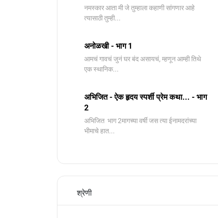
नमस्कार आता मी जे तुम्हाला कहाणी सांगणार आहे
त्यासाठी तुम्ही...
अनोळखी - भाग 1
आमचं गावचं जुनं घर बंद असायचं, म्हणून आम्ही तिथे
एक स्थानिक...
अभिजित - ऐक हृदय स्पर्शी प्रेम कथा... - भाग
2
️अभिजित ️ भाग 2मागच्या वर्षी जस त्या ईनामदरांच्या
भीमाचे हात...
श्रेणी