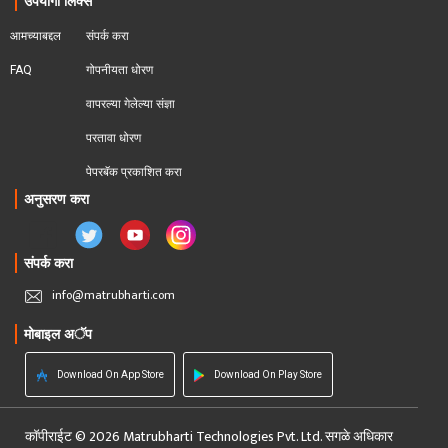
उपयोगी लिंक्स
आमच्याबद्दल
संपर्क करा
FAQ
गोपनीयता धोरण
वापरल्या गेलेल्या संज्ञा
परतावा धोरण 
पेपरबॅक प्रकाशित करा
अनुसरण करा
संपर्क करा
info@matrubharti.com
मोबाइल अॅप
Download On App Store
Download On Play Store
कॉपीराईट © 2026 Matrubharti Technologies Pvt. Ltd. सगळे अधिकार