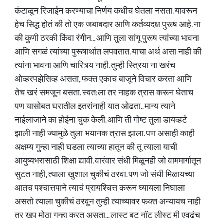
कंटाळून रिजाईन करण्याचा निर्णय कधीच घेतला नसता. यावरून
हेच सिद्ध होतं की तो एक जबाबदार आणि कर्तव्यदक्ष पुरूष आहे. ना
की कुणी ठरकी किंवा रंगीन... आणि तुला सांगू पुरूष त्यांच्या भावना
आणि सगळं त्यांच्या पुरूषार्थात लपवतात. याचा अर्थ असा नाही की
त्यांना भावना आणि चारित्र्य नाही. तुम्ही स्त्रिया ना खरंच
ओव्हरपझेसिव्ह असता, फक्त एकाच बाजूने विचार करता आणि
तेच खरं समजून बसता. स्वत:ला तर नाहक त्रास करून घेताच
पण यासोबत घरातील इतरांनाही यात ओढता.. मान्य त्याने
नाईलाजाने का होईना चुक केली. आणि ती गोष्ट तुला डायव्हर्ट
झाली नाही ज्यामुळे तुला भयानक त्रास झाला. पण असाही काही
अक्षम्य गुन्हा नाही घडला त्याच्या हातून की तू त्याला याची
आयुष्यभरासाठी शिक्षा द्यावी. वारंवार संधी मिळूनही जो वाममार्गातून
सुटत नाही, त्याला खुशाल चुकीचं ठरवा. पण जो संधी मिळायच्या
आतच पश्चात्तपाने त्याचं प्रायश्चित्त करून घ्यायला निघाला
असतो त्याला चुकीचं ठरवून तुम्ही त्याच्यावर फक्त अन्यायच नाही
तर खूप मोठा गुन्हा करत असता... लास्ट बट नॉट लीस्ट मी एवढंच