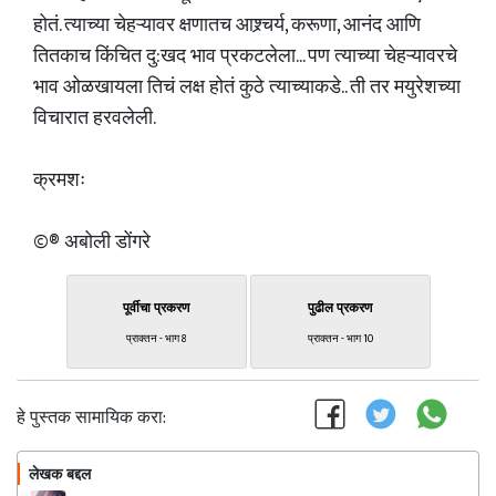
होतं. त्याच्या चेहऱ्यावर क्षणातच आश्र्चर्य, करूणा, आनंद आणि
तितकाच किंचित दु:खद भाव प्रकटलेला... पण त्याच्या चेहऱ्यावरचे
भाव ओळखायला तिचं लक्ष होतं कुठे त्याच्याकडे.. ती तर मयुरेशच्या
विचारात हरवलेली.
क्रमशः
©️®️ अबोली डोंगरे
पूर्वीचा प्रकरण
पुढील प्रकरण
प्राक्तन - भाग 8
प्राक्तन - भाग 10
हे पुस्तक सामायिक करा:
लेखक बद्दल
फॉलो करा