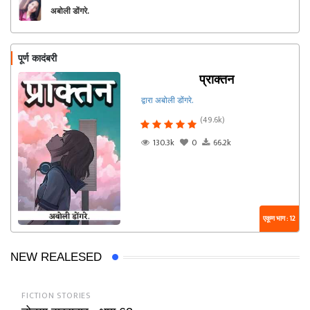
अबोली डोंगरे.
पूर्ण कादंबरी
प्राक्तन
द्वारा अबोली डोंगरे.
(49.6k)
130.3k
0
66.2k
एकूण भाग : 12
NEW REALESED
FICTION STORIES