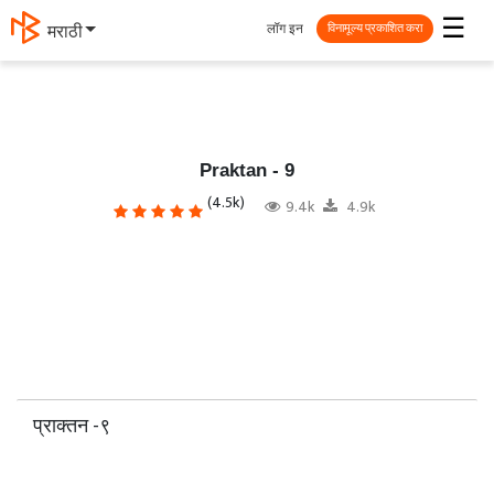
☰
लॉग इन
मराठी
विनामूल्य प्रकाशित करा
Praktan - 9
(4.5k)
9.4k
4.9k
प्राक्तन -९