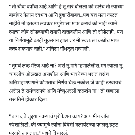
" तो चौदा वर्षांचा आहे. आणि हे तू खरं बोलला की खरंच तो त्याच्या
बाबांवर गेलाय स्वभाव आणि हुशारीबाबत... पण यश मला कळत
नाहीये मी इतक्या लवकर मयुरेशला माफ करावं की नाही. त्याने
त्याचा जॉब सोडण्याची तयारी दाखवलीय आणि तो सोडेलही... पण
या निर्णयामुळे काही नुकसान झालं तर मी स्वत: ला कधीच माफ
करू शकणार नाही. " अनिशा गोंधळून म्हणाली.
" तुमचं लव्ह मॅरेज आहे ना? असं तू मागे म्हणालेलीस. मग त्याला तू
चांगलीच ओळखत असशील. आणि भावनेच्या भरात तसंच
अतिशहाणपणाने कोणताच निर्णय घेऊ नकोस. जे काही ठरवायचं
असेल ते समंजसपणे आणि मॅच्यूअरली कळतंय ना. " तो म्हणाला
तसं तिने होकार दिला.
" बाय द वे तुझ्या नवऱ्याचं प्रोफेशन काय? आय मीन जॉब
स्पेशालिटी.. की ज्यामुळे त्यांना विदेशी क्लायंटच्या फालतू हट्ट
पुरवावे लागतात.. " यशने विचारलं.