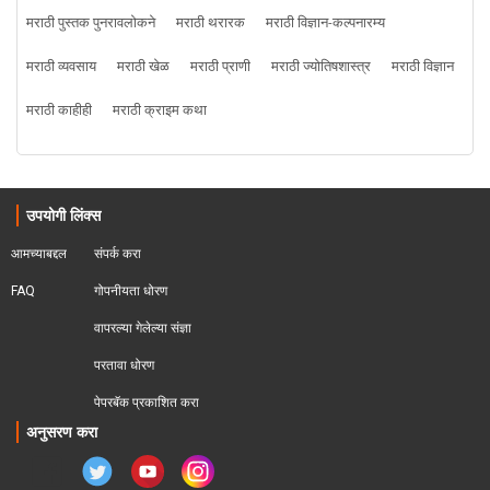
मराठी पुस्तक पुनरावलोकने
मराठी थरारक
मराठी विज्ञान-कल्पनारम्य
मराठी व्यवसाय
मराठी खेळ
मराठी प्राणी
मराठी ज्योतिषशास्त्र
मराठी विज्ञान
मराठी काहीही
मराठी क्राइम कथा
उपयोगी लिंक्स
आमच्याबद्दल
संपर्क करा
FAQ
गोपनीयता धोरण
वापरल्या गेलेल्या संज्ञा
परतावा धोरण 
पेपरबॅक प्रकाशित करा
अनुसरण करा