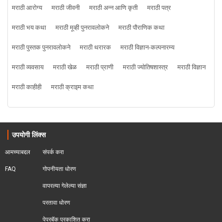
मराठी आरोग्य
मराठी जीवनी
मराठी अन्न आणि कृती
मराठी पत्र
मराठी भय कथा
मराठी मूव्ही पुनरावलोकने
मराठी पौराणिक कथा
मराठी पुस्तक पुनरावलोकने
मराठी थरारक
मराठी विज्ञान-कल्पनारम्य
मराठी व्यवसाय
मराठी खेळ
मराठी प्राणी
मराठी ज्योतिषशास्त्र
मराठी विज्ञान
मराठी काहीही
मराठी क्राइम कथा
उपयोगी लिंक्स
आमच्याबद्दल
संपर्क करा
FAQ
गोपनीयता धोरण
वापरल्या गेलेल्या संज्ञा
परतावा धोरण 
पेपरबॅक प्रकाशित करा