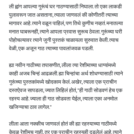
ली ह्वांग आपल्या गुरूंचं घर गाठण्यासाठी निघाला. तो एका लाकडी
पुलावरून जात असताना, त्याला जाणवलं की कोणीतरी त्याच्या
मागावर आहे. त्याने वळून पाहिलं, पण तिथे कुणीच नव्हतं. मनातल्या
मनात घाबरूनही, त्याने आपला प्रवास सुरूच ठेवला. गुरूंच्या घरी
पोहोचल्यावर त्याने जुनी पुस्तकं चाळायला सुरुवात केली. त्याच
वेळी, एक अजून गाठ त्याच्या पावलांजवळ पडली.
ह्या नवीन गाठीच्या तपासणीत, लीला त्या रेशीमाच्या धाग्यांमध्ये
काही अजब चिन्हं आढळली. ह्या चिन्हांचा अर्थ शोधण्यासाठी त्याने
गुरूंच्या पुस्तकांमध्ये खोदकाम केलं. अखेर, त्याला एक प्राचीन
दस्तऐवज सापडला, ज्यात लिहिलं होतं, "ही गाठी सोडवणं हेच एक
रहस्य आहे. ज्याला ही गाठ सोडवता येईल, त्याला एका अनमोल
खजिन्याचा ठाव लागेल."
लीला आता नक्कीच जाणवलं होतं की ह्या रहस्याच्या गाठीमध्ये
केवळ रेशीमच नाही, तर एक प्राचीन रहस्यही दडलेलं आहे. त्याने