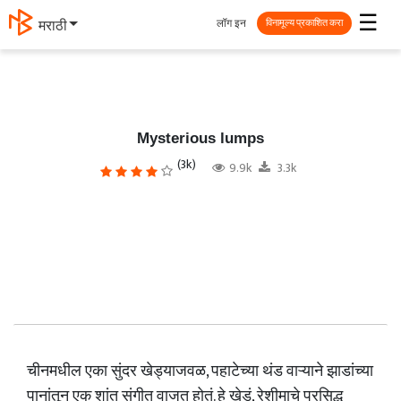
☰
लॉग इन
मराठी
विनामूल्य प्रकाशित करा
Mysterious lumps
(3k)
9.9k
3.3k
चीनमधील एका सुंदर खेड्याजवळ, पहाटेच्या थंड वाऱ्याने झाडांच्या
पानांतून एक शांत संगीत वाजत होतं. हे खेडं, रेशीमाचे प्रसिद्ध