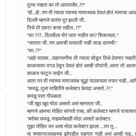
दूरच नव्हता का तो आतापर्यंत..??"
"हो... हो...पण मी त्याला त्याच्या मामाजवळ ठेवलं होतं. मामाचा आध
दिल्ली म्हणजे फारंच दूर झाली जी..
तिथे तो एकटा कसा राहील...??"
"का ???....दिल्लीला पोरं जात नाहीत का? शिकायला.."
"जातात जी.. पण आमची घरवाली नाही जाऊ द्यायची."
"का..??"
"अहो मालक... लहानपणीच ती त्याला सोडून तिथे ठेवणार नव्हती.
काळजावर दगड ठेवून ठेवलं होतं आम्ही दोघांनी.. आता तो आला
काळज फाटून जाईन जी...
आता तर ती त्याच्या मामाजवळ सुद्धा पाठवायला तयार नाही... आणि 
"कवडू...तुला माहितीये कलेक्टर केवढा असतो..??."
कवडू परत गोंधळला.
"जी खूप खूप मोठा असतो असं म्हणतात जी..
म्हणजे आमचा मोहित सांगतो तसा.. की कलेक्टर म्हणजे राजासार
"बरोबर कवडू.. माझ्यापेक्षाही मोठा असतो कलेक्टर..
तुझा मोहित जर असा मोठा कलेक्टर झाला ....तर तू ...
या स्मशानाजवळच्या झोपडीत राहणार नाही असं आम्ही पाहू... 