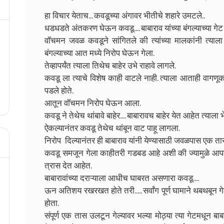
हा विचार येताच... कवडूच्या अंगावर भीतीचे शहारे उमटले..
धडधडते अंतकरण घेऊन कवडू.... बाबाराव यांच्या बंगल्याच्या गे
वॉचमन जवळ कवडूने सांगितले की त्यांच्या मालकांनी त्य
बंगल्याच्या आत मध्ये निरोप घेऊन गेला.
तेव्हापर्यंत त्याला तिथेच बाहेर उभे राहावे लागले.
कवडू ला त्याचे विशेष काही वाटले नाही. त्याला आताही वाग
पडले होते.
आतून वॉचमन निरोप घेऊन आला.
कवडू ने तेथेच थांबावे बाहेर.... बाबारावच बाहेर येत आहेत त्याला भ
ऐकल्यानंतर कवडू तेथेच थांबून वाट पाहू लागला.
निरोप दिल्यानंतर ही बाबाराव यांनी येण्यासाठी जवळपास एक ता
कवडू समजून गेला काहीतरी गडबड आहे अशी की ज्यामुळे आपल्याल
त्रास देत आहेत.
बाबारावांच्या दराऱ्याला आधीच घाबरत असणारा कवडू....
ऊन अतिशय रखरखत होते तरी..... सर्वांग पूर्ण घामाने थबथबून गेल
होता.
संपूर्ण एक तास उलटून गेल्यावर भल्या मोठ्या त्या गेटमधून ब