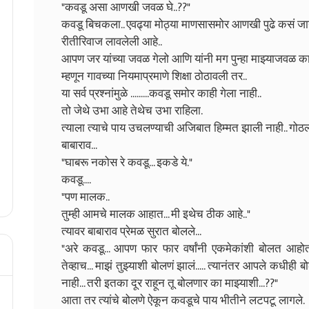
"कवडू असा आणखी जवळ घे..??"
कवडू बिचकला.. एवढ्या मोठ्या माणसासमोर आणखी पुढे कसं जाय
रीतीरिवाज लावलेली आहे..
आपण जर यांच्या जवळ गेलो आणि यांनी मग पुन्हा माझ्याजवळ क
म्हणून गावच्या नियमाप्रमाणे शिक्षा ठोठावली तर..
या सर्व प्रश्नांमुळे .........कवडू समोर काही गेला नाही..
तो जेथे उभा आहे तेथेच उभा राहिला.
त्याला त्याचे पाय उचलण्याची अजिबात हिम्मत झाली नाही.. गो
बाबाराव...
"घाबरू नकोस रे कवडू... इकडे ये."
कवडू....
"पण मालक..
तुम्ही आमचे मालक आहात... मी इथेच ठीक आहे.."
त्यावर बाबाराव प्रेमळ सुरात बोलले...
"अरे कवडू... आपण फार फार वर्षांनी एकमेकांशी बोलत आहोत.
तेव्हाच... माझं तुझ्याशी बोलणं झालं..... त्यानंतर आपले कधीही
नाही... तरी इतका दूर राहून तू बोलणार का माझ्याशी...??"
आता तर त्यांचे बोलणे ऐकून कवडूचे पाय भीतीने लटपटू लागले.