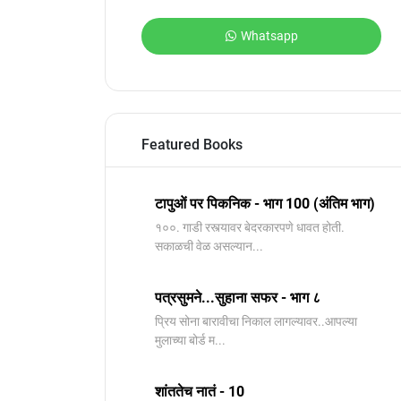
Whatsapp
Featured Books
टापुओं पर पिकनिक - भाग 100 (अंतिम भाग)
१००. गाडी रस्त्यावर बेदरकारपणे धावत होती.
सकाळची वेळ असल्यान...
पत्रसुमने...सुहाना सफर - भाग ८
प्रिय सोना बारावीचा निकाल लागल्यावर..आपल्या
मुलाच्या बोर्ड म...
शांततेच नातं - 10