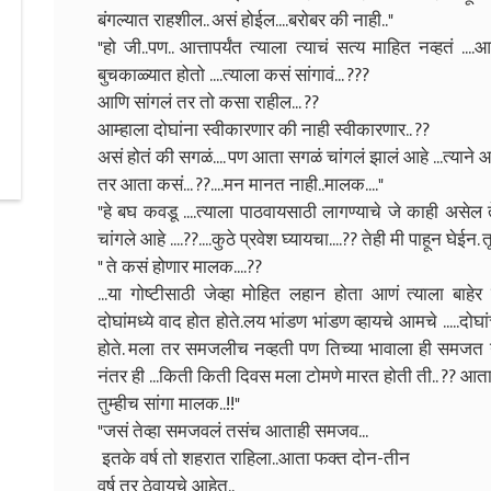
बंगल्यात राहशील.. असं होईल....बरोबर की नाही.."
"हो जी..पण.. आत्तापर्यंत त्याला त्याचं सत्य माहित नव्हतं ...
बुचकाळ्यात होतो ....त्याला कसं सांगावं... ???
आणि सांगलं तर तो कसा राहील... ??
आम्हाला दोघांना स्वीकारणार की नाही स्वीकारणार.. ??
असं होतं की सगळं.... पण आता सगळं चांगलं झालं आहे ...त्याने आ
तर आता कसं... ??....मन मानत नाही..मालक...."
"हे बघ कवडू ....त्याला पाठवायसाठी लागण्याचे जे काही असेल ते.
चांगले आहे ....??....कुठे प्रवेश घ्यायचा....?? तेही मी पाहून घेईन
" ते कसं होणार मालक....??
...या गोष्टीसाठी जेव्हा मोहित लहान होता आणं त्याला बाहेर
दोघांमध्ये वाद होत होते.लय भांडण भांडण व्हायचे आमचे .....दो
होते. मला तर समजलीच नव्हती पण तिच्या भावाला ही समजत नव्हत
नंतर ही ...किती किती दिवस मला टोमणे मारत होती ती.. ?? आता
तुम्हीच सांगा मालक..!!"
"जसं तेव्हा समजवलं तसंच आताही समजव...
इतके वर्ष तो शहरात राहिला..आता फक्त दोन-तीन
वर्ष तर ठेवायचे आहेत..