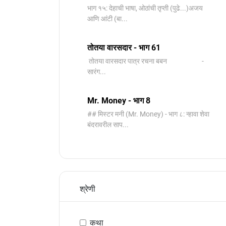
भाग १५: देहाची भाषा, ओठांची तृप्ती (पुढे...)अजय
आणि आंटी (बा...
तोतया वारसदार - भाग 61
तोतया वारसदार पात्र रचना बबन -
सारंग...
Mr. Money - भाग 8
## मिस्टर मनी (Mr. Money) - भाग ८: न्हावा शेवा
बंदरावरील साप...
श्रेणी
कथा