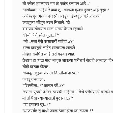
ती परीक्षा झाल्यावर मग तो साहेब बनणार आहे...."
"नशीबवान आहेस रे बाबा तू.... चांगला मुलगा हुशार आहे तुझा.."
असे म्हणून भेदक नजरेने कवडू कडे बघू लागले बाबाराव.
कवडूच्या तोंडून उत्तर निघाले.. "हो"
बाबाराव डोळ्यात लाल अंगार घेऊन म्हणाले..
"किती पैसे हवेत तुला...??"
"जी ...मला पैसे कशापायी पाहिजे..??"
आत्ता कवडूचे लाईट लागायला लागले....
मोहित संबंधित काहीतरी गडबड आहे...
तेव्हाच हा एवढा मोठा माणूस आपल्या शरीराचं बोटही आम्हाला द
तोही कडक बोलत..
"कवडू ...तुझ्या पोराला दिल्लीला पाठव..."
कवडू दचकला..
" दिल्लीला...?? काउन जी..??"
"त्याला पुढची परीक्षा द्यायची आहे ना..!! तेथे परीक्षेसाठी चा
मी तो पैसा त्याच्यासाठी पुरवणार..??"
"पण इतक्या दूर...??"
"आजपर्यंत तू कधी जवळ ठेवलं होता का त्याला..??..