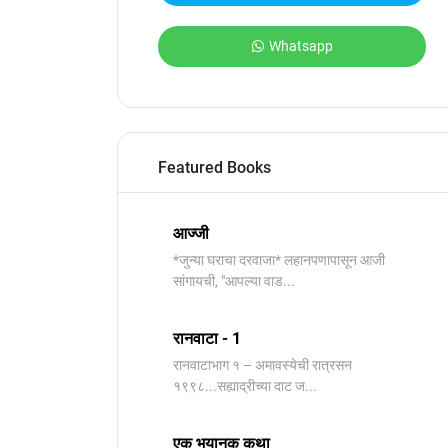
Whatsapp
Featured Books
आज्जी
*जुन्या घराचा दरवाजा* लहानपणापासून आजी
सांगायची, "आपल्या वाड...
रानवाटा - 1
रानवाटाभाग १ – अमावस्येची रात्रसन
१९९८...सह्याद्रीच्या दाट ज...
एक भयानक कथा