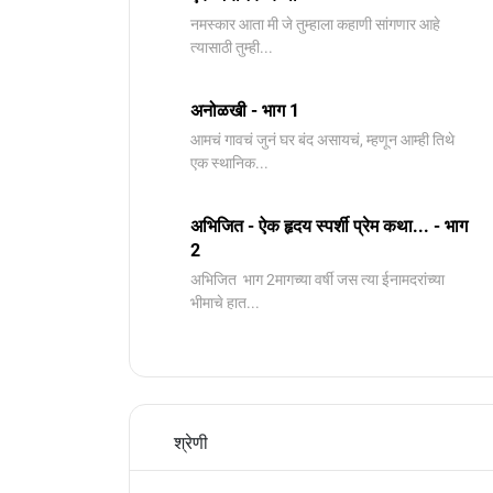
नमस्कार आता मी जे तुम्हाला कहाणी सांगणार आहे
त्यासाठी तुम्ही...
अनोळखी - भाग 1
आमचं गावचं जुनं घर बंद असायचं, म्हणून आम्ही तिथे
एक स्थानिक...
अभिजित - ऐक हृदय स्पर्शी प्रेम कथा... - भाग
2
️अभिजित ️ भाग 2मागच्या वर्षी जस त्या ईनामदरांच्या
भीमाचे हात...
श्रेणी