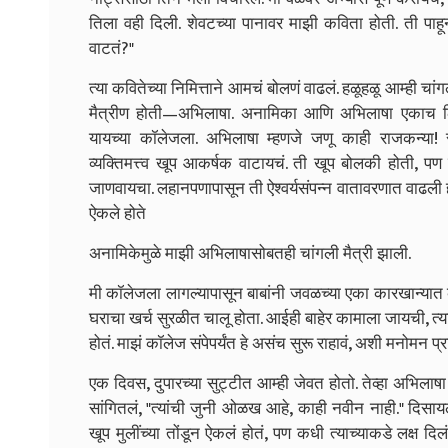
तिला वही दिली. शेवटच्या पानावर माझी कविता होती. ती पाह
वाटतं?"
त्या कवितेच्या निमित्ताने आमचं बोलणं वाढलं. हळूहळू आम्ही 
मैत्रीण होती—अभिलाषा.
अनामिका आणि अभिलाषा एकाच ठिकाण
यायच्या कॉलेजला.
अभिलाषा म्हणजे जणू काही राजकन्या! सु
व्यक्तिमत्त्व खूप आकर्षक वाटायचं. ती खूप बोलकी होती, प
जाणवायचा. लहानपणापासून ती ऐश्वर्यसंपन्न वातावरणात वाढली 
ऐकले होते
अनामिकेमुळे माझी अभिलाषासोबतही चांगली मैत्री झाली.
मी कॉलेजला लागल्यापासून बाबांनी जवळच्या एका कारखान्यात क
घराचा खर्च सुरळीत चालू होता. आईही बाहेर कामाला जायची, त्
होतं. माझं कॉलेज संपेपर्यंत हे असंच सुरू राहावं, अशी मनोमन प्र
एक दिवस, दुपारच्या सुट्टीत आम्ही जेवत होतो. तेव्हा अभिला
सांगितलं, "त्यांची जुनी ओळख आहे, काही नवीन नाही."
दिसायल
खूप मुलींच्या तोंडून ऐकलं होतं, पण कधी त्याच्याकडे लक्ष दिल