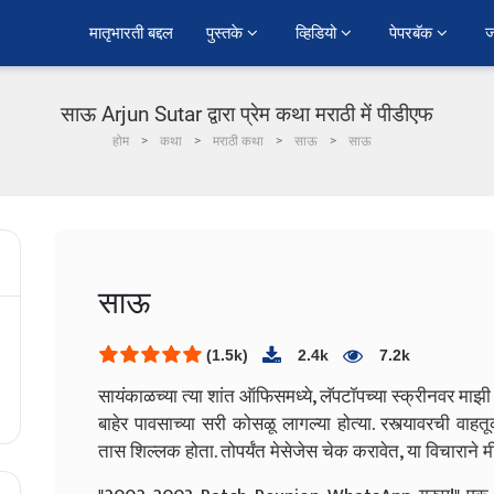
﻿मातृभारती बद्दल
पुस्तके 
व्हिडियो 
पेपरबॅक 
ज
साऊ Arjun Sutar द्वारा प्रेम कथा मराठी में पीडीएफ
होम
कथा
मराठी कथा
साऊ
साऊ
साऊ
(1.5k)
2.4k
7.2k
सायंकाळच्या त्या शांत ऑफिसमध्ये, लॅपटॉपच्या स्क्रीनवर माझ
बाहेर पावसाच्या सरी कोसळू लागल्या होत्या. रस्त्यावरची वा
तास शिल्लक होता. तोपर्यंत मेसेजेस चेक करावेत, या विचाराने