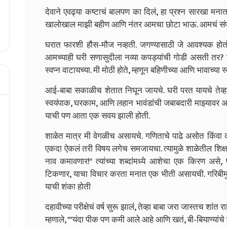
देवाने एवढ्या कष्टाचं बालपण का दिलं, हा प्रश्न सारखा मनात 
खालोखाल माझी बहीण आणि नंतर आमचा छोटा भाऊ. आमचं संपूर्ण 
घरात फारशी हौस-मौज नव्हती. जगण्यासाठी जे आवश्यक हो
आमच्याही घरी सणासुदीला नव्या कपड्यांची गोडी असती तर? बा
स्वप्न वाटायच्या. मी मोठी होते, म्हणून बहिणीच्या आणि भावाच्या स्व
आई-बाबा सकाळीच शेतात निघून जायचे. घरी परत यायचे तेव्ह
स्वयंपाक, घरकाम, आणि लहान भावंडांची जबाबदारी माझ्यावर 
याची पण आता एक सवय झाली होती.
शाळेत मात्र मी वेगळीच असायचे. गणिताचे पाढे असोत किंवा 
एकदा ऐकलं तरी विषय लगेच समजायचा. त्यामुळे शाळेतील शिक्षक
नाव कमावणार!" त्यांच्या शब्दांमध्ये आशेचा एक किरण असे
टिकणार, याचा विचार करता मनात एक भीती असायची. गरिबीमुळे 
याची शंका होती
दहावीच्या परीक्षेचं वर्ष सुरू झालं, तेव्हा बाबा जरा जास्तच श
म्हणाले, ""यंदा पीक पण कमी आले आहे आणि खतं, बी-बियाण्यांचे पै