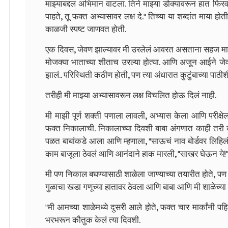
माझ्याबद्दल अभिमान वाटला. तिने माझ्या डोक्यावरून हात फि
पाहते, तू फक्त अभ्यासावर लक्ष दे." तिच्या या शब्दांत माया ह
काळजी स्पष्ट जाणवत होती.
एक दिवस, जेवण झाल्यावर मी उरलेलं आवरत असताना सहज माझी 
मोजक्या भाताच्या शीताच उरल्या होत्या. आणि अजून आईने जेवण
झालं.. परिस्थिती कठीण होती, पण त्या अंधारात कुटुंबाच्या पाठी
तरीही मी माझ्या अभ्यासावरून लक्ष विचलित होऊ दिलं नाही.
मी माझी पूर्ण शक्ती पणाला लावली, अभ्यास केला आणि परीक्षेला
फक्त निकालाची.
निकालाच्या दिवशी बाबा अंगणात काही तरी 
पळत बाबांकडे आला आणि म्हणाला, "साऊचं नाव बोर्डवर लिहिलं 
काम बाजूला ठेवलं आणि आनंदाने हाक मारली, "साखर घेऊन ये!
मी पण निकाल बघण्यासाठी शाळेला जाण्याच्या तयारीत होते, प
गुळाचा खडा गणूच्या हातावर ठेवला आणि बाबा आणि मी शाळेच्या 
"मी आमच्या शाळेमध्ये दुसरी आले होते, फक्त चार मार्कांनी पह
भरभरून कौतुक केलं त्या दिवशी.