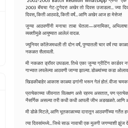
"2002-2003 Batch Reunion WhatsApp ग्रुप!"
एक क
2003 बॅचचा गेट-टुगेदर! अखेर तो दिवस उजाडला... ज्या दिवस
दिवस, किती आठवडे, किती वर्षं... आणि अखेर आज हा मेसेज!
जुन्या आठवणींनी मनाचा ताबा घेतला—अनामिका, अभिलाषा 
व्यक्तीमुळे आयुष्यात आलेलं वादळ.
ज्युनियर कॉलेजमधली ती दोन वर्षं, पुण्यातली चार वर्षं त्या
नकळत सैलावली.
मी नकळत ड्रॉवर उघडला. तिथे एका जुन्या ग्रीटिंग कार्डवर 
गाभ्यात लपलेल्या आठवणी जाग्या झाल्या. डोळ्यांच्या कडा ओलावल
खिडकीबाहेर आकाश काळ्या ढगांनी भरून गेलं होतं. वीजा चमकत ह
प्रत्येकाच्या जीवनात विलक्षण असे रहस्य असतात, पण प्रत्ये
नैसर्गिक असल्या तरी कधी कधी आपली जीभ अडखळते. आणि आज
मी डोळे मिटले, आणि भूतकाळाच्या दारातून आठवणींच्या गर्तेत हरव
त्या दिवसांमध्ये... जिथे साऊ नावाची एक मुलगी जगण्याशी झुंज द