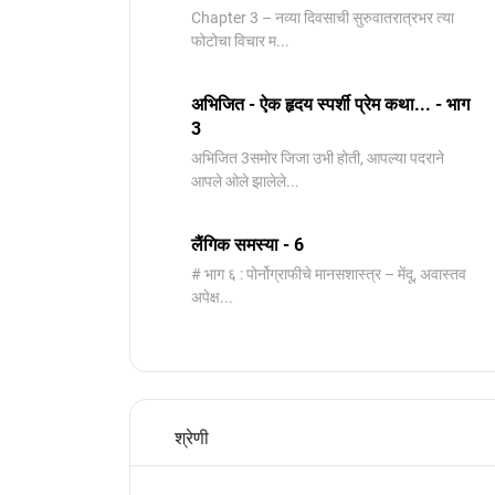
Chapter 3 – नव्या दिवसाची सुरुवातरात्रभर त्या
फोटोचा विचार म...
अभिजित - ऐक हृदय स्पर्शी प्रेम कथा... - भाग
3
️अभिजित ️3समोर जिजा उभी होती, आपल्या पदराने
आपले ओले झालेले...
लैंगिक समस्या - 6
# भाग ६ : पोर्नोग्राफीचे मानसशास्त्र – मेंदू, अवास्तव
अपेक्ष...
श्रेणी