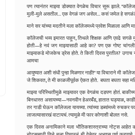
पण त्यानंतर माझ्या डोक्यात वेगळेच विचार सुरू झाले.
"कॉलेजल
मुली-मुले असतील… एक वेगळं जग असेल… कसं जमेल हे सगळं
माने सर यांच्या मदतीने मला कॉलेजमध्ये प्रवेश मिळाला आणि म
कॉलेजची भव्य इमारत पाहून, तिथले शिक्षक आणि एवढे सगळे म
होती—हे नवं जग माझ्यासाठी आहे का? पण एक गोष्ट चांगल
माझ्याकडे मोजकेच ड्रेस होते. ते किती दिवस पुरतील? उगाच 
आमचा
आयुष्यात अशी संधी पुन्हा मिळणार नाही!" या विचाराने मी कॉलेज
जे शिकवत, ते मी काळजीपूर्वक ऐकत होते. बघता बघता सहा महि
माझ्या परिस्थितीमुळे माझ्यावर एक वेगळंच दडपण होतं. बाकीच्
बिनधास्त असायच्या—नवनवीन हेअरबँड, हातात घड्याळ, काहींनी 
तर गाडी घेऊन कॉलेजला यायच्या. त्यांच्या डब्यांमध्ये रुचक
लाजल्यासारखं वाटायचं. त्यामुळे मी फार कोणाशी बोलत नसे.
एक दिवस अनामिकाने मला भौतिकशास्त्राच्या नोट्स आहेत का
नोट्ससाठी तिने मला विचारलं. मी वेळेवर अभ्यास पूर्ण करायचे, त्