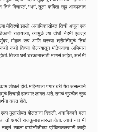
ून तिने विचारलं, "अगं, तुला कविता खूप आवडतात
चांगल्या मैत्रिणी झालो. अनामिकासोबत तिची अजून एक
ी राहायच्या, त्यामुळे त्या दोघी नेहमी एकत्र
ंदर, मोहक रूप आणि घरच्या श्रीमंतीमुळे तिचं
ण कधी कधी तिच्या बोलण्यातून मोठेपणाचा अभिमान
होती. तिच्या घरी घरकामासाठी माणसं आहेत, असं मी
ाम शोधलं होतं. महिन्याला पगार घरी येत असल्याने
यामुळे तिचाही हातभार लागत असे. सगळं सुरळीत सुरू
ार्थना करत होते.
षा एका मुलासोबत बोलताना दिसली.
अनामिकाने मला
ा तो अगदी राजकुमारासारखा होता. त्याचं नाव मी
ं नव्हतं. त्याला बायोलॉजीच्या प्रॅक्टिकलसाठी काही