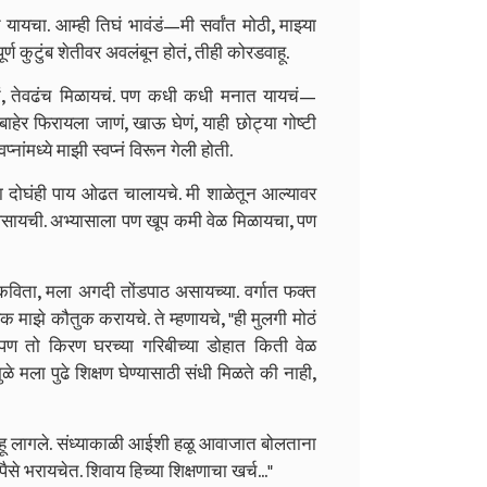
यायचा. आम्ही तिघं भावंडं—मी सर्वांत मोठी, माझ्या
कुटुंब शेतीवर अवलंबून होतं, तीही कोरडवाहू.
तं, तेवढंच मिळायचं. पण कधी कधी मनात यायचं—
हेर फिरायला जाणं, खाऊ घेणं, याही छोट्या गोष्टी
प्नांमध्ये माझी स्वप्नं विरून गेली होती.
ा दोघंही पाय ओढत चालायचे. मी शाळेतून आल्यावर
असायची. अभ्यासाला पण खूप कमी वेळ मिळायचा, पण
कविता, मला अगदी तोंडपाठ असायच्या. वर्गात फक्त
 माझे कौतुक करायचे. ते म्हणायचे, "ही मुलगी मोठं
, पण तो किरण घरच्या गरिबीच्या डोहात किती वेळ
मला पुढे शिक्षण घेण्यासाठी संधी मिळते की नाही,
ांत राहू लागले. संध्याकाळी आईशी हळू आवाजात बोलताना
से भरायचेत. शिवाय हिच्या शिक्षणाचा खर्च..."