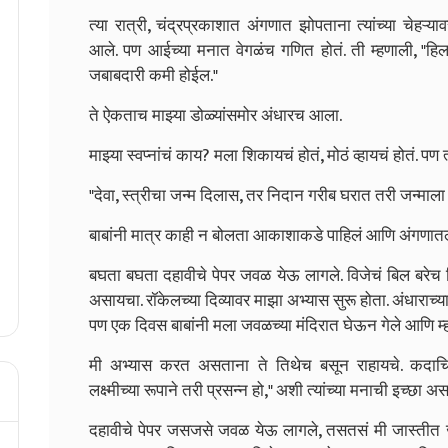
त्या रात्री, चंद्रप्रकाशात अंगणात झोपताना त्यांच्या चेहऱ
आले. पण आईच्या मनात वेगळंच गणित होतं. ती म्हणाली, "ह
जबाबदारी कमी होईल."
ते ऐकताच माझ्या डोळ्यांसमोर अंधारच आला.
माझ्या स्वप्नांचं काय? मला शिकायचं होतं, मोठं व्हायचं होतं. पण
"देवा, स्त्रीचा जन्म दिलास, तर निदान गरीब घरात तरी जन्माला 
बाबांनी मात्र काही न बोलता आकाशाकडे पाहिलं आणि अंगणातल्या
बघता बघता दहावीचे पेपर जवळ येऊ लागले. विजेचं बिल बरेच द
असायचा. रॉकेलच्या दिव्यावर माझा अभ्यास सुरू होता. अंधाराच्
पण एक दिवस बाबांनी मला जवळच्या मंदिरात घेऊन गेले आणि म्ह
मी अभ्यास करत असताना ते तिथेच बसून राहायचे. कदाच
लक्ष्मीच्या रूपाने तरी प्रसन्न हो," अशी त्यांच्या मनाची इच्छा अस
दहावीचे पेपर जसजसे जवळ येऊ लागले, तसतसं मी जास्तीत जा