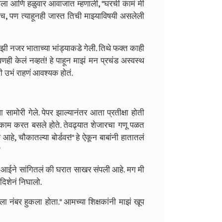
रवला आणि हळुवार आवाजात म्हणाली, "घरची कामं मी
ोतीच, पण त्याहूनही जास्त तिची माझ्याविषयी असलेली
नजर भाताच्या भांड्याकडे गेली. तिथे फक्त काही
ही केलं नव्हतं! हे पाहून माझं मन प्रचंड अस्वस्थ
शी उभं राहणं आवश्यक होतं.
 सामोरी गेले. पेपर झाल्यानंतर आता प्रतीक्षा होती
काम करत बसले होते. तेवढ्यात शेजारचा गणू पळत
आहे, चौकातल्या बोर्डवर!"
हे ऐकून बाबांनी हातातलं
"
ण आईने सांगितलं की घरात साखर संपली आहे. मग मी
दिशेनं निघालो.
िला नंबर हुकला होता."
आमच्या शिक्षकांनी माझं खूप