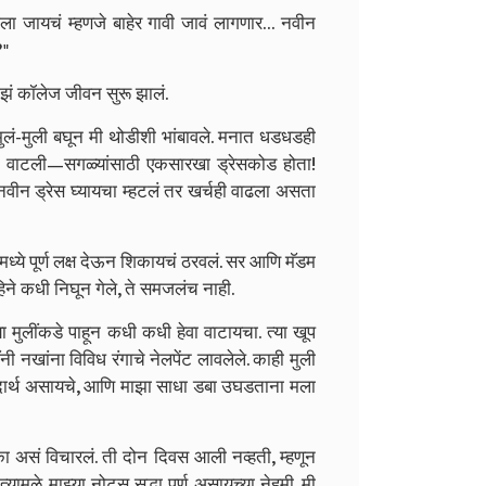
ा जायचं म्हणजे बाहेर गावी जावं लागणार… नवीन
?"
ाझं कॉलेज जीवन सुरू झालं.
ुलं-मुली बघून मी थोडीशी भांबावले. मनात धडधडही
ी वाटली—सगळ्यांसाठी एकसारखा ड्रेसकोड होता!
नवीन ड्रेस घ्यायचा म्हटलं तर खर्चही वाढला असता
मध्ये पूर्ण लक्ष देऊन शिकायचं ठरवलं. सर आणि मॅडम
ने कधी निघून गेले, ते समजलंच नाही.
या मुलींकडे पाहून कधी कधी हेवा वाटायचा. त्या खूप
नखांना विविध रंगाचे नेलपेंट लावलेले. काही मुली
र पदार्थ असायचे, आणि माझा साधा डबा उघडताना मला
 असं विचारलं. ती दोन दिवस आली नव्हती, म्हणून
यामुळे माझ्या नोट्स सुद्धा पूर्ण असायच्या नेहमी. मी