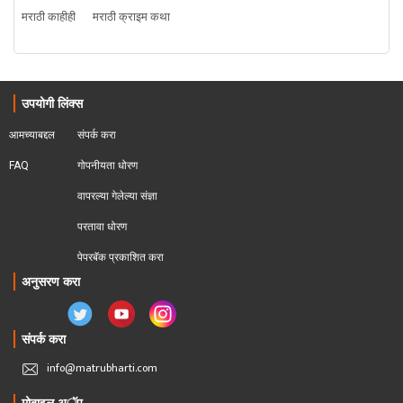
मराठी काहीही
मराठी क्राइम कथा
उपयोगी लिंक्स
आमच्याबद्दल
संपर्क करा
FAQ
गोपनीयता धोरण
वापरल्या गेलेल्या संज्ञा
परतावा धोरण 
पेपरबॅक प्रकाशित करा
अनुसरण करा
संपर्क करा
info@matrubharti.com