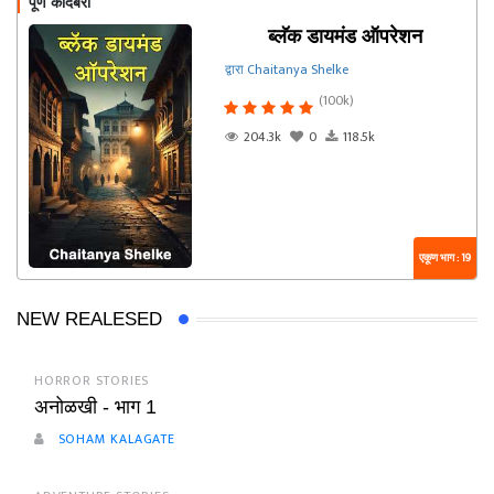
पूर्ण कादंबरी
ब्लॅक डायमंड ऑपरेशन
द्वारा Chaitanya Shelke
(100k)
204.3k
0
118.5k
एकूण भाग : 19
NEW REALESED
HORROR STORIES
अनोळखी - भाग 1
SOHAM KALAGATE