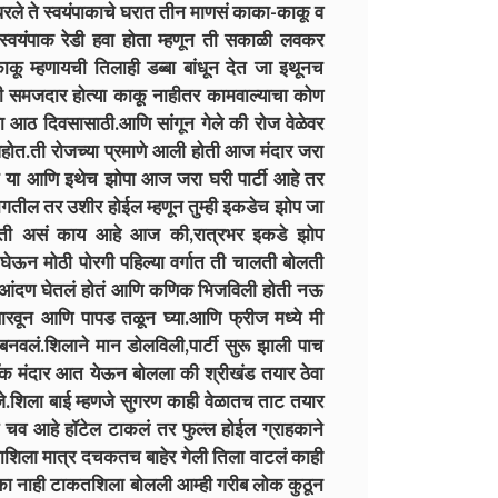
धरले ते स्वयंपाकाचे घरात तीन माणसं काका-काकू व
 स्वयंपाक रेडी हवा होता म्हणून ती सकाळी लवकर
ू म्हणायची तिलाही डब्बा बांधून देत जा इथूनच
ी समजदार होत्या काकू नाहीतर कामवाल्याचा कोण
 आठ दिवसासाठी.आणि सांगून गेले की रोज वेळेवर
ोत.ती रोजच्या प्रमाणे आली होती आज मंदार जरा
च या आणि इथेच झोपा आज जरा घरी पार्टी आहे तर
ागतील तर उशीर होईल म्हणून तुम्ही इकडेच झोप जा
होती असं काय आहे आज की,रात्रभर इकडे झोप
र घेऊन मोठी पोरगी पहिल्या वर्गात ती चालती बोलती
ाताच आंदण घेतलं होतं आणि कणिक भिजविली होती नऊ
ारवून आणि पापड तळून घ्या.आणि फ्रीज मध्ये मी
 बनवलं.शिलाने मान डोलविली,पार्टी सुरू झाली पाच
पॅक पॅक मंदार आत येऊन बोलला की श्रीखंड तयार ठेवा
े.शिला बाई म्हणजे सुगरण काही वेळातच ताट तयार
चव आहे हॉटेल टाकलं तर फुल्ल होईल ग्राहकाने
लाशिला मात्र दचकतच बाहेर गेली तिला वाटलं काही
ल का नाही टाकतशिला बोलली आम्ही गरीब लोक कुठून