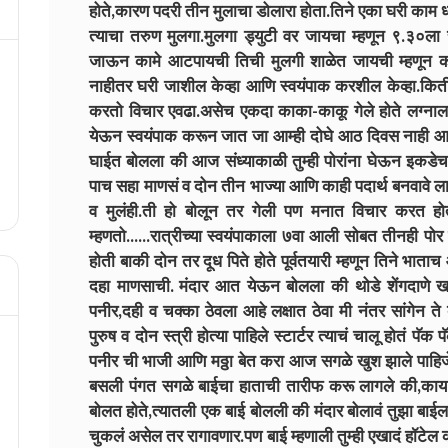
होते,कारण पदरी तीन मुलाचा डोलारा होता.तिने एका घरी काम 
त्याचा तरुण मुलगा.मुलगा ड्युटी वर जायचा म्हणून ९.३०ला
जाऊन कामे आटपायची तिची मुलगी शाळेत जायची म्हणून काक
नाहीतर घरी जाशील केव्हा आणि स्वयंपाक करशील केव्हा.कित
करतो विचार एवढा.असेच एकदा काका-काकू गेले होते लग्नाला
येऊन स्वयंपाक करून जात जा आम्ही दोघे आठ दिवस नाही आह
घाईत बोलला की आज संध्याकाळी तुम्ही पोरांना घेऊन इकडे
पाच सहा माणसं व दोन तीन भाज्या आणि काही पदार्थ बनवावे ल
व मुलंही.ती हो बोलून तर गेली पण मनात विचार करत 
म्हणतो......रात्रीच्या स्वयंपाकाला ७वा आली सोबत तीनही पो
होती बाकी दोन तर दूध पिते होते पूर्वतयारी म्हणून तिने भ
दहा माणसाची. मंदार आत येऊन बोलला की थोडे शेंगदाणे ख
पनीर,दही व चक्का ठेवला आहे लक्षात ठेवा मी नंतर सांगेन ते
पुरुष व दोन स्त्री होत्या पाहिले स्टार्टर त्याचं चालू होतं 
पनीर ची भाजी आणि मठ्ठा बेत करा आज सगळे खुश झाले पाहिज
बसली पंगत सगळे बाईचा हाताची तारीफ करू लागले की,काय 
बोलत होते,त्यातली एक बाई बोलली की मंदार बोलावं तुझा बाई
चुकलं असेल तर रागावणार.पण बाई म्हणाली तुम्ही एखादं हॉटे