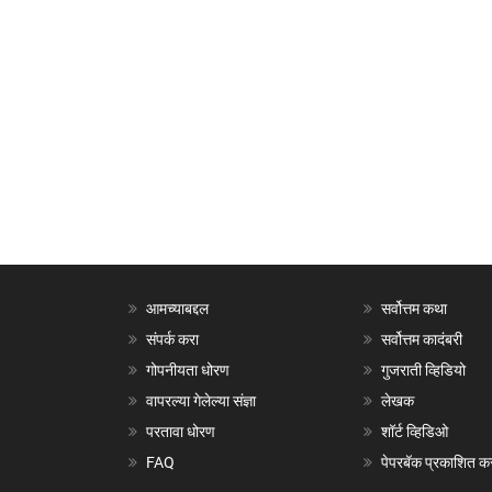
आमच्याबद्दल
सर्वोत्तम कथा
संपर्क करा
सर्वोत्तम कादंबरी
गोपनीयता धोरण
गुजराती व्हिडियो
वापरल्या गेलेल्या संज्ञा
लेखक
परतावा धोरण
शॉर्ट व्हिडिओ
FAQ
पेपरबॅक प्रकाशित क