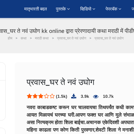
﻿मातृभारती बद्दल
पुस्तके 
व्हिडियो 
पेपरबॅक 
ज
रवास_घर ते नवं उघोग kk online द्वारा प्रेरणादायी कथा मराठी में पीड
होम
कथा
मराठी कथा
प्रवास_घर ते नवं उघोग
प्रवास_घर ते नवं उघोग
प्रवास_घर ते नवं उघोग
(1.5k)
3.9k
10.7k
नवरा काबाडकष्ट करून घर चालवायचा तिथपर्यंत कधी कामच 
आयत मिळायचं घरच्या घरी.आपण फक्त घर आणि मुले संभाळाय
असा नित्यक्रम होता शिला बाईचा.अचानक एकेदिवशी अपघातात 
महिना काढला पण कोण किती पुरवणार,शेवटी शिला ने मनाश