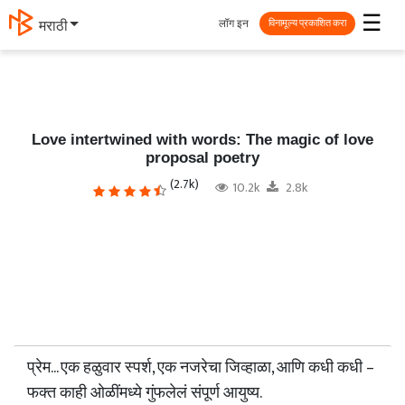
☰
लॉग इन
தமிழ்
विनामूल्य प्रकाशित करा
Love intertwined with words: The magic of love
proposal poetry
(2.7k)
10.2k
2.8k
प्रेम... एक हळुवार स्पर्श, एक नजरेचा जिव्हाळा, आणि कधी कधी –
फक्त काही ओळींमध्ये गुंफलेलं संपूर्ण आयुष्य.