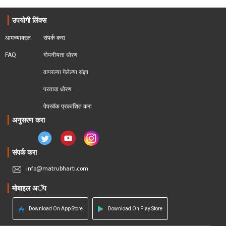
उपयोगी लिंक्स
आमच्याबद्दल
संपर्क करा
FAQ
गोपनीयता धोरण
वापरल्या गेलेल्या संज्ञा
परतावा धोरण 
पेपरबॅक प्रकाशित करा
अनुसरण करा
संपर्क करा
info@matrubharti.com
मोबाइल अॅप
Download On App Store
Download On Play Store