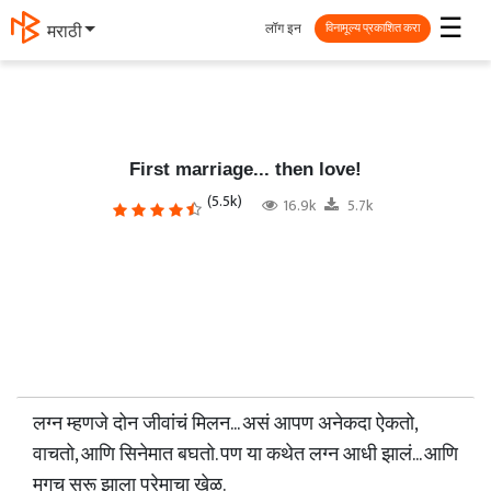
☰
लॉग इन
मराठी
विनामूल्य प्रकाशित करा
First marriage... then love!
(5.5k)
16.9k
5.7k
लग्न म्हणजे दोन जीवांचं मिलन... असं आपण अनेकदा ऐकतो,
वाचतो, आणि सिनेमात बघतो. पण या कथेत लग्न आधी झालं... आणि
मगच सुरू झाला प्रेमाचा खेळ.