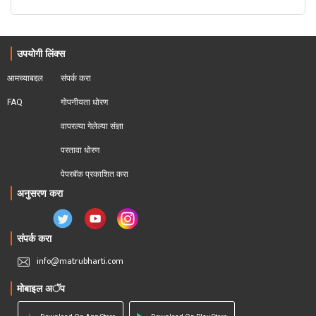
उपयोगी लिंक्स
आमच्याबद्दल
संपर्क करा
FAQ
गोपनीयता धोरण
वापरल्या गेलेल्या संज्ञा
परतावा धोरण 
पेपरबॅक प्रकाशित करा
अनुसरण करा
संपर्क करा
info@matrubharti.com
मोबाइल अॅप