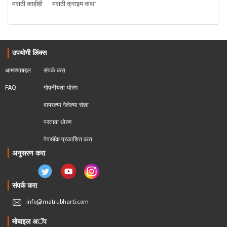
मराठी काहीही
मराठी क्राइम कथा
उपयोगी लिंक्स
आमच्याबद्दल
संपर्क करा
FAQ
गोपनीयता धोरण
वापरल्या गेलेल्या संज्ञा
परतावा धोरण 
पेपरबॅक प्रकाशित करा
अनुसरण करा
संपर्क करा
info@matrubharti.com
मोबाइल अॅप