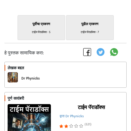
पूर्वीचा प्रकरण
पुढील प्रकरण
टाईम पॅराडॉक्स - 5
टाईम पॅराडॉक्स - 7
हे पुस्तक सामायिक करा:
लेखक बद्दल
फॉलो करा
Dr Phynicks
पूर्ण कादंबरी
टाईम पॅराडॉक्स
द्वारा Dr Phynicks
(631)