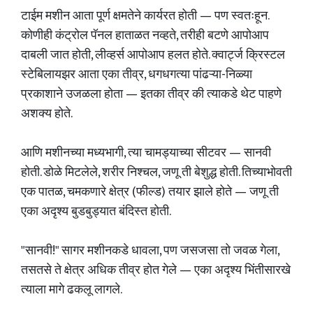
टाईम मशीन आता पूर्ण क्षमतेने कार्यरत होती — पण स्वतःहून.
कोणीही कंट्रोल पॅनल हाताळत नव्हते, तरीही बटणे आपोआप
दाबली जात होती, लीव्हर्स आपोआप हलत होते. क्वार्ट्ज क्रिस्टल
स्टेबिलायझर आता एका तीव्र, धगधगत्या पांढऱ्या-निळ्या
प्रकाशाने उजळला होता — इतका तीव्र की त्याकडे थेट पाहणे
अशक्य होते.
आणि मशीनच्या मध्यभागी, त्या चामड्याच्या सीटवर — सानवी
होती. डोळे मिटलेले, शरीर निश्चल, जणू ती बेशुद्ध होती. तिच्याभोवती
एक पातळ, चमकणारे क्षेत्र (फील्ड) तयार झाले होते — जणू ती
एका अदृश्य बुडबुड्यात बंदिस्त होती.
"सानवी!" सागर मशीनकडे धावला, पण जसजसा तो जवळ गेला,
तसतसे ते क्षेत्र अधिक तीव्र होत गेले — एका अदृश्य भिंतीसारखे
त्याला मागे ढकलू लागले.