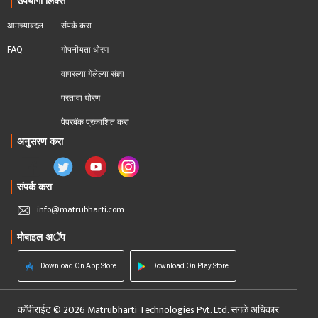
उपयोगी लिंक्स
आमच्याबद्दल
संपर्क करा
FAQ
गोपनीयता धोरण
वापरल्या गेलेल्या संज्ञा
परतावा धोरण 
पेपरबॅक प्रकाशित करा
अनुसरण करा
संपर्क करा
info@matrubharti.com
मोबाइल अॅप
Download On App Store
Download On Play Store
कॉपीराईट © 2026 Matrubharti Technologies Pvt. Ltd. सगळे अधिकार