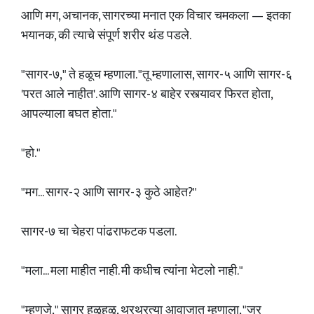
आणि मग, अचानक, सागरच्या मनात एक विचार चमकला — इतका
भयानक, की त्याचे संपूर्ण शरीर थंड पडले.
"सागर-७," ते हळूच म्हणाला. "तू म्हणालास, सागर-५ आणि सागर-६
'परत आले नाहीत'. आणि सागर-४ बाहेर रस्त्यावर फिरत होता,
आपल्याला बघत होता."
"हो."
"मग... सागर-२ आणि सागर-३ कुठे आहेत?"
सागर-७ चा चेहरा पांढराफटक पडला.
"मला... मला माहीत नाही. मी कधीच त्यांना भेटलो नाही."
"म्हणजे," सागर हळूहळू, थरथरत्या आवाजात म्हणाला, "जर