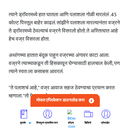
त्याने ड्रॉवरमध्ये हात घातला आणि पलाशला गोळी मारलंलं .45
कोल्ट पिस्तूल बाहेर काढलं. सांझीने पलाशला मारल्यानंतर वज्रने
ते ड्रॉवरमध्ये ठेवल्याचं वज्रने विसरलो होतो. ते अस्तित्वात आहे
हेच वज्र विसरला होता.
अथांगच्या हातात बंदूक पाहून वज्रच्या अंगावर काटा आला.
वज्रने त्याच्याकडून ती हिसकावून घेण्यासाठी हालचाल केली, पण
त्याने स्वतःला कसाबस आवरलं.
"ते पलाशचं आहे," वज्र आवाज सहज ठेवण्याचा प्रयत्न करत
म्हणाला. "तो गेल्यावर ते मला सापडलं."
मोफत एप्लिकेशन डाउनलोड करा
अथांग बंदुकीकडेच पाहत होता. त्याने सिलेंडर फिरवला, मग त्याने
नळीचा वास घेतला.
पुस्तके
विनामूल्य प्रकाशित करा
कोट्स
व्हिडियो
प्रोफाईल