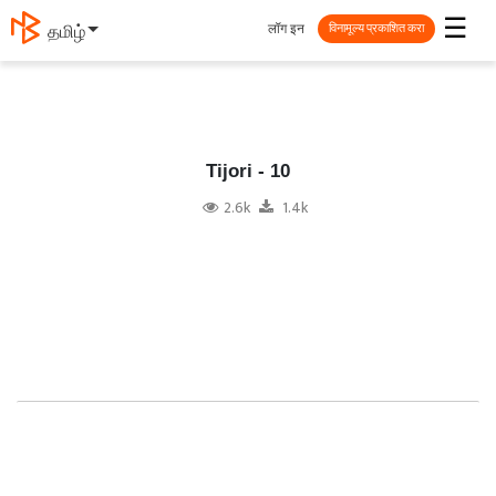
☰
लॉग इन
தமிழ்
विनामूल्य प्रकाशित करा
Tijori - 10
2.6k
1.4k