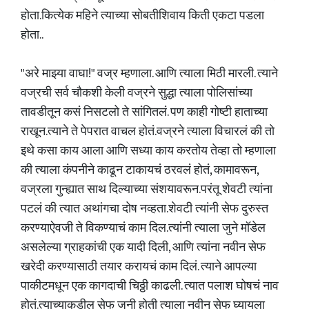
होता.कित्येक महिने त्याच्या सोबतीशिवाय किती एकटा पडला
होता..
"अरे माझ्या वाघा!" वज्र म्हणाला. आणि त्याला मिठी मारली. त्याने
वज्रची सर्व चौकशी केली वज्रने सुद्धा त्याला पोलिसांच्या
तावडीतून कसं निसटलो ते सांगितलं. पण काही गोष्टी हाताच्या
राखून.त्याने ते पेपरात वाचल होतं.वज्रने त्याला विचारलं की तो
इथे कसा काय आला आणि सध्या काय करतोय तेव्हा तो म्हणाला
की त्याला कंपनीने काढून टाकायचं ठरवलं होतं, कामावरून,
वज्रला गुन्ह्यात साथ दिल्याच्या संशयावरून.परंतू शेवटी त्यांना
पटलं की त्यात अथांगचा दोष नव्हता.शेवटी त्यांनी सेफ दुरुस्त
करण्याऐवजी ते विकण्याचं काम दिल.त्यांनी त्याला जुने मॉडेल
असलेल्या ग्राहकांची एक यादी दिली, आणि त्यांना नवीन सेफ
खरेदी करण्यासाठी तयार करायचं काम दिलं. त्याने आपल्या
पाकीटमधून एक कागदाची चिठ्ठी काढली. त्यात पलाश घोषचं नाव
होतं.त्याच्याकडील सेफ जुनी होती त्याला नवीन सेफ घ्यायला