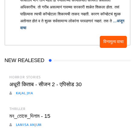
पश्चाताप भाग तीन महेश हा रुपालीच्या कार्यालयात कार्यरत असलेला
अधिकारीच. तो गरीब असल्यानं गावच्या सरकारी शाळेत शिकला होता. तसं
पाहिल्यास त्याची कॉन्व्हेटला शिकायची ताकद नव्हती. कारण कॉन्व्हेटचं शुल्क
अतोनात होतं व ते शुल्क सर्वसामान्य लोकांना परवडणारं नव्हतं. तस ते
...अजून
वाचा
विनामूल्य वाचा
NEW REALESED
HORROR STORIES
अधूरी किताब - सीजन 2 - एपिसोड 30
KAJAL JHA
THRILLER
মন_তোকে_দিলাম - 15
LAMISA ANJUM