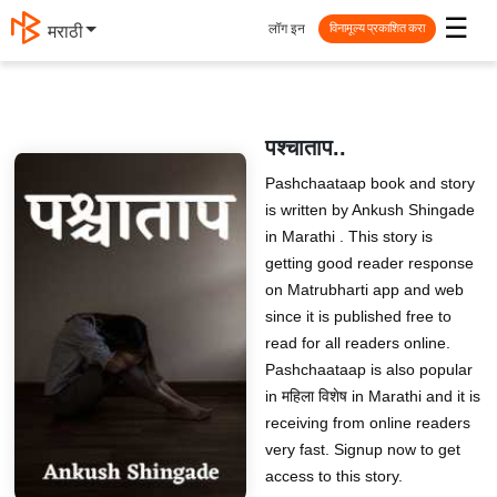
☰
लॉग इन
मराठी
विनामूल्य प्रकाशित करा
पश्चाताप..
Pashchaataap book and story
is written by Ankush Shingade
in Marathi . This story is
getting good reader response
on Matrubharti app and web
since it is published free to
read for all readers online.
Pashchaataap is also popular
in महिला विशेष in Marathi and it is
receiving from online readers
very fast. Signup now to get
access to this story.