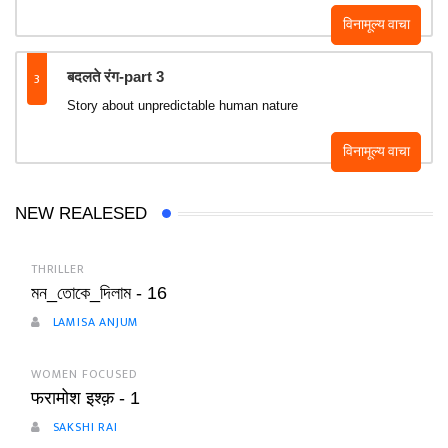
विनामूल्य वाचा
3
बदलते रंग-part 3
Story about unpredictable human nature
विनामूल्य वाचा
NEW REALESED
THRILLER
মন_তোকে_দিলাম - 16
LAMISA ANJUM
WOMEN FOCUSED
फरामोश इश्क़ - 1
SAKSHI RAI