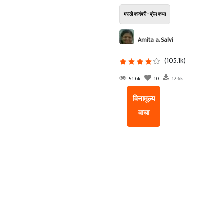
मराठी कादंबरी - प्रेम कथा
Amita a. Salvi
(105.1k)
51.6k
10
17.6k
विनामूल्य
वाचा