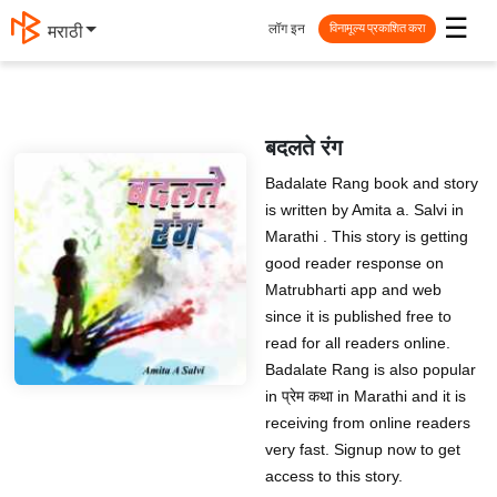
☰
लॉग इन
मराठी
विनामूल्य प्रकाशित करा
बदलते रंग
Badalate Rang book and story
is written by Amita a. Salvi in
Marathi . This story is getting
good reader response on
Matrubharti app and web
since it is published free to
read for all readers online.
Badalate Rang is also popular
in प्रेम कथा in Marathi and it is
receiving from online readers
very fast. Signup now to get
access to this story.