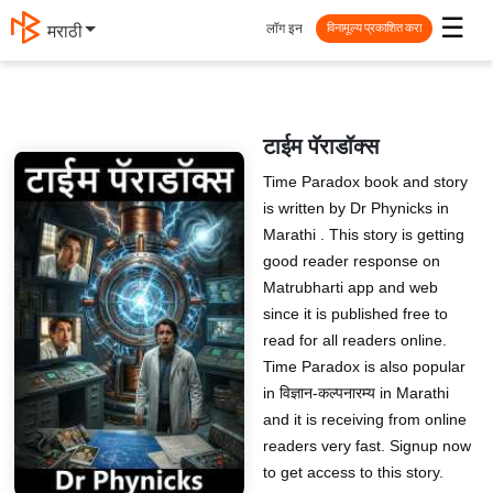
☰
लॉग इन
मराठी
विनामूल्य प्रकाशित करा
टाईम पॅराडॉक्स
Time Paradox book and story
is written by Dr Phynicks in
Marathi . This story is getting
good reader response on
Matrubharti app and web
since it is published free to
read for all readers online.
Time Paradox is also popular
in विज्ञान-कल्पनारम्य in Marathi
and it is receiving from online
readers very fast. Signup now
to get access to this story.