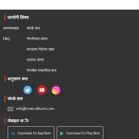
उपयोगी लिंक्स
आमच्याबद्दल
संपर्क करा
FAQ
गोपनीयता धोरण
वापरल्या गेलेल्या संज्ञा
परतावा धोरण 
पेपरबॅक प्रकाशित करा
अनुसरण करा
संपर्क करा
info@matrubharti.com
मोबाइल अॅप
Download On App Store
Download On Play Store