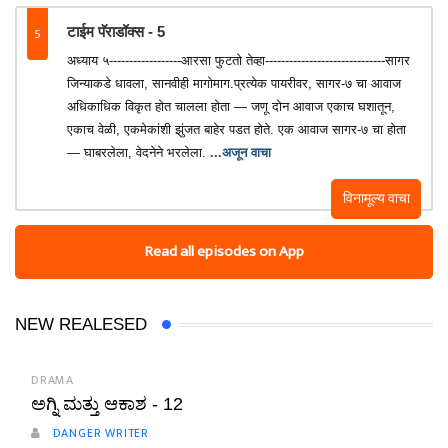
5
टाईम पॅराडॉक्स - 5
अध्याय ५------------------आरसा फुटतो तेव्हा------------------------------सागर
जिन्याकडे धावला, सानवीही मागोमाग.प्रत्येक पायरीवर, सागर-७ चा आवाज
अधिकाधिक विकृत होत चालला होता — जणू दोन आवाज एकाच घशातून,
एकाच वेळी, एकमेकांशी झुंजत बाहेर पडत होते. एक आवाज सागर-७ चा होता
— घाबरलेला, वेदनेने भरलेला.
...अजून वाचा
विनामूल्य वाचा
Read all episodes on App
NEW REALESED
DRAMA
ಅಗ್ನಿ ಮತ್ತು ಆಕಾಶ - 12
DANGER WRITER