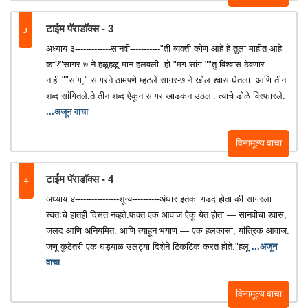
3
टाईम पॅराडॉक्स - 3
अध्याय ३-------------सानवी-----------"ती व्यक्ती कोण आहे हे तुला माहीत आहे
का?"सागर-७ ने हळूहळू मान हलवली. हो."मग सांग.""तु विश्वास ठेवणार
नाही.""सांग," सागरने ठामपणे म्हटले.सागर-७ ने खोल श्वास घेतला. आणि तीन
शब्द सांगितले.ते तीन शब्द ऐकून सागर खाडकन उठला. त्याचे डोळे विस्फारले.
...अजून वाचा
विनामूल्य वाचा
4
टाईम पॅराडॉक्स - 4
अध्याय ४----------------शून्य----------अंधार इतका गडद होता की सागरला
स्वतःचे हातही दिसत नव्हते.फक्त एक आवाज ऐकू येत होता — सानवीचा श्वास,
जलद आणि अनियमित. आणि त्याहून भयाण — एक हलकासा, यांत्रिक आवाज.
जणू कुठेतरी एक घड्याळ उलट्या दिशेने टिकटिक करत होते."हलू
...अजून
वाचा
विनामूल्य वाचा