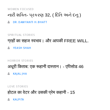
WOMEN FOCUSED
નારી શક્તિ- પ્રકરણ 32, ( દિતિ અને દનુ )
DR. DAMYANTI H. BHATT
SPIRITUAL STORIES
ग्रहों का सहज स्वभाव। और आपकी FREE WILL.
YEASH SHAH
HORROR STORIES
अधूरी किताब: एक रूहानी दास्तान। - एपिसोड 46
KAJAL JHA
LOVE STORIES
होटल का वेटर और उसकी प्रेम कहानी - 15
KALPITA