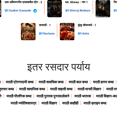
एका अविस्मरणीय प्रवासातील प्रेम - 2
Mr. Money - भाग 1
निर
द्वारा
Sanket Gawande
द्वारा
Shivraj Bhokare
द्वा
सप्तपदी - 1
कुंकू सौभाग्याचे - 1
द्वारा
Rachana
द्वारा
Anita
इतर रसदार पर्याय
ा
मराठी प्रेरणादायी कथा
मराठी क्लासिक कथा
मराठी बाल कथा
मराठी हास्य कथा
गुप्तचर कथा
मराठी सामाजिक कथा
मराठी साहसी कथा
मराठी मानवी विज्ञान
मराठी तत्
े
मराठी पौराणिक कथा
मराठी पुस्तक पुनरावलोकने
मराठी थरारक
मराठी विज्ञान-कल
मराठी ज्योतिषशास्त्र
मराठी विज्ञान
मराठी काहीही
मराठी क्राइम कथा