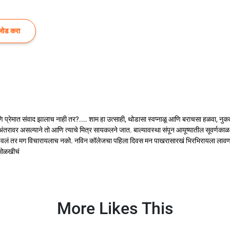
लोड करा
 आणि प्रेमात संवाद झालाच नाही तर?.... शाम हा उत्साही, थोडासा स्वप्नाळू आणि बराचसा हळवा, 
तरावर असल्याने तो आणि त्याचे मित्र सायकलने जात. बाल्यावस्था संपून आयूष्यातील सूवर्णकाळ म
ढवलं तर मग विचारायलाच नको. नविन कॉलेजचा पहिला दिवस मन पाखरासारखं भिरभिरायला लावणारा
े ओळखीचं
More Likes This