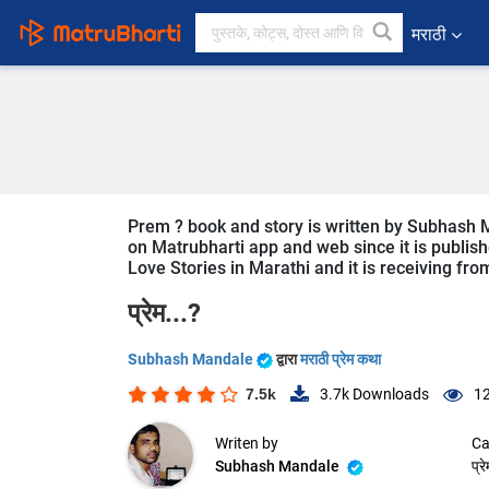
मराठी
Prem ? book and story is written by Subhash M
on Matrubharti app and web since it is publishe
Love Stories in Marathi and it is receiving fro
प्रेम...?
Subhash Mandale
द्वारा
मराठी प्रेम कथा
7.5k
3.7k
Downloads
12
Writen by
Ca
Subhash Mandale
प्र