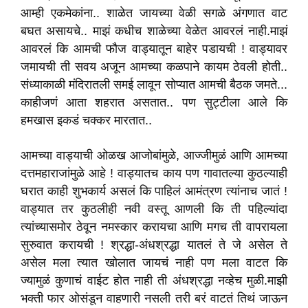
आम्ही एकमेकांना.. शाळेत जायच्या वेळी सगळे अंगणात वाट
बघत असायचे.. माझं कधीच शाळेच्या वेळेत आवरलं नाही.माझं
आवरलं कि आमची फौज वाड्यातून बाहेर पडायची ! वाड्यावर
जमायची ती सवय अजून आमच्या कळपाने कायम ठेवली होती..
संध्याकाळी मंदिरातली समई लावून सोप्यात आमची बैठक जमते...
काहीजणं आता शहरात असतात.. पण सुट्टीला आले कि
हमखास इकडं चक्कर मारतात..
आमच्या वाड्याची ओळख आजोबांमुळे, आज्जीमुळं आणि आमच्या
दत्तमहाराजांमुळे आहे ! वाड्यातच काय पण गावातल्या कुठल्याही
घरात काही शुभकार्य असलं कि पाहिलं आमंत्रण त्यांनाच जातं !
वाड्यात तर कुठलीही नवी वस्तू आणली कि ती पहिल्यांदा
त्यांच्यासमोर ठेवून नमस्कार करायचा आणि मगच ती वापरायला
सुरुवात करायची ! श्रद्धा-अंधश्रद्धा यातलं ते जे असेल ते
असेल मला त्यात खोलात जायचं नाही पण मला वाटत कि
ज्यामुळं कुणाचं वाईट होत नाही ती अंधश्रद्धा नव्हेच मुळी.माझी
भक्ती फार ओसंडून वाहणारी नसली तरी बरं वाटतं तिथं जाऊन