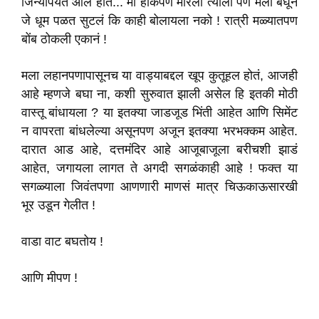
जिन्यापर्यंत आलं होतं... मी हाकपण मारली त्याला पण मला बघून
जे धूम पळत सुटलं कि काही बोलायला नको ! रात्री मळ्यातपण
बोंब ठोकली एकानं !
मला लहानपणापासूनच या वाड्याबद्दल खूप कुतूहल होतं, आजही
आहे म्हणजे बघा ना, कशी सुरुवात झाली असेल हि इतकी मोठी
वास्तू बांधायला ? या इतक्या जाडजूड भिंती आहेत आणि सिमेंट
न वापरता बांधलेल्या असूनपण अजून इतक्या भरभक्कम आहेत.
दारात आड आहे, दत्तमंदिर आहे आजूबाजूला बरीचशी झाडं
आहेत, जगायला लागत ते अगदी सगळंकाही आहे ! फक्त या
सगळ्याला जिवंतपणा आणणारी माणसं मात्र चिऊकाऊसारखी
भूर उडून गेलीत !
वाडा वाट बघतोय !
आणि मीपण !