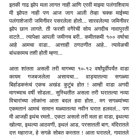
इतकी गाढ झोप मला लागत नाही आणि एरवी माझ्या पलंगाशिवाय
मी झोपत नाही पण आज जाग आली तेव्हा चक्क माईच्या
पलंगाशेजारी जमिनीवर पसरलेला होतो... सारवलेल्या जमिनीवर
झोप छान लागते. ती फरशी वगैरेची सोय अगदीच नावापुरती
वाटते... त्यापेक्षा आपली जमीनच बरी.. कमीतकमी १०० वर्षाचा
आहे आमचा वाडा.. आत्ताही ठणठणीत आहे.. त्यावेळची
बांधकामच तशी होती म्हणा...
आता शांतता असली तरी मागच्या १०-१२ वर्षांपूर्वीपर्यंत वाडा
कायम गजबजलेला असायचा... वाड्यातल्या सगळ्या
बिर्हाडकरूंचं एकच अखंड कुटुंब होत ! आम्ही वाडा अगदी
मागच्याच वर्षी सोडला.. सुस्थितीत असला तरी घरातल्या नव्या
विचारांच्या लोकांना आता बदल हवा होता.. मग सगळ्यांच्या
एकमतानं आमचं सामान मळ्यातल्या नवीन घरात हलवलं... पण
मी आजही इथंच रमतो.. एकटा असलो तरी मला हा वाडा, इथल्या
खोल्या, इथल्या आठवणी, इथलं आड, परसातली बाग, मंदिरातले
दत्त महाराज, हे सगळे सोबत करतात ! आता घरातले, गावातले