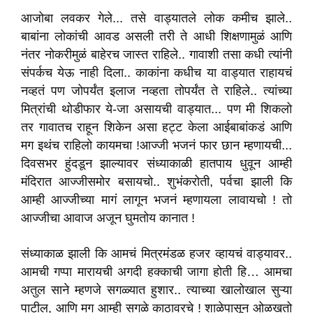
आजोबा लवकर गेले... तसे वाड्यातले लोक कमीच झाले..
बाबांना लोकांची आवड असली तरी ते आधी शिक्षणामुळं आणि
नंतर नोकरीमुळं बाहेरच जास्त राहिले.. गावाशी तसा कधी त्यांनी
संपर्कच येऊ नाही दिला.. काकांना कधीच या वाड्यात राहायचं
नव्हतं पण जोपर्यंत इलाज नव्हता तोपर्यंत ते राहिले.. त्यांच्या
मित्रांची थोडीफार ये-जा असायची वाड्यात... पण मी शिकलो
तर गावातच राहून शिकेन असा हट्ट केला आईबाबांकडं आणि
मग इथंच राहिलो कायमचा !आज्जी भजनं फार छान म्हणायची...
दिवसभर हुंदडून झाल्यावर संध्याकाळी हातपाय धुवून आम्ही
मंदिरात आज्जीसमोर बसायचो.. शुभंकरोती, पर्वचा झाली कि
आम्ही आज्जीच्या मागं लागून भजनं म्हणायला लावायचो ! तो
आज्जीचा आवाज अजून घुमतोय कानात !
संध्याकाळ झाली कि आमचं मित्रमंडळ हजर व्हायचं वाड्यावर..
आमची गप्पा मारायची अगदी हक्काची जागा होती हि… आमचा
अतुल साने म्हणजे सगळ्यात हुशार.. त्याच्या खालोखाल सुऱ्या
पाटील, आणि मग आम्ही सगळे काठावरचे ! शाळेपासून ओळखतो