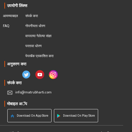
उपयोगी लिंक्स
आमच्याबद्दल
संपर्क करा
FAQ
गोपनीयता धोरण
वापरल्या गेलेल्या संज्ञा
परतावा धोरण 
पेपरबॅक प्रकाशित करा
अनुसरण करा
संपर्क करा
info@matrubharti.com
मोबाइल अॅप
Download On App Store
Download On Play Store