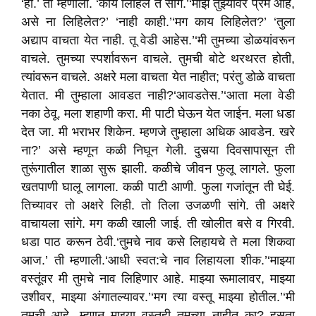
‘हो.’ ती म्हणाली. ‘काय लिहिले ते सांग.’‘माझे तुझ्यावर प्रेम आहे,
असे ना लिहिलेत?’ ‘नाही काही.’‘मग काय लिहिलेत?’ ‘तुला
अद्याप वाचता येत नाही. तू वेडी आहेस.’‘मी तुमच्या डोळयांवरून
वाचले. तुमच्या स्पर्शावरून वाचले. तुमची बोटे थरथरत होती,
त्यांवरून वाचले. अक्षरे मला वाचता येत नाहीत; परंतु डोळे वाचता
येतात. मी तुम्हाला आवडत नाही?‘आवडतेस.’‘आता मला वेडी
नका ठेवू. मला शहाणी करा. मी पाटी घेऊन येत जाईन. मला धडा
देत जा. मी भराभर शिकेन. म्हणजे तुम्हाला अधिक आवडेन. खरे
ना?’ असे म्हणून कळी निघून गेली. दुसर्‍या दिवसापासून ती
तुरूंगातील शाळा सुरू झाली. कळीचे जीवन फुलू लागले. फुला
खतपाणी घालू लागला. कळी पाटी आणी. फुला गजांतून ती घेई.
तिच्यावर तो अक्षरे लिही. तो तिला उजळणी सांगे. ती अक्षरे
वाचायला सांगे. मग कळी खाली जाई. ती खोलीत बसे व गिरवी.
धडा पाठ करून ठेवी.‘तुमचे नाव कसे लिहायचे ते मला शिकवा
आज.’ ती म्हणाली.‘आधी स्वत:चे नाव लिहायला शीक.’‘माझ्या
वस्तूंवर मी तुमचे नाव लिहिणार आहे. माझ्या रूमालावर, माझ्या
उशीवर, माझ्या अंगातल्यावर.’‘मग त्या वस्तू माझ्या होतील.’‘मी
तुमची आहे. म्हणून माझ्या वस्तूही तुमच्या नाहीत का? हसता