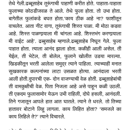
तेथे गेली.ढब्बूसाहेब तुरूंगाची पाहाणी करीत होते. पाहाता-पाहाता
फुलाच्या कोठडीजवळ ते आले. तेथे फुला होता. तो उभा होता.
बागेतील फुलांकडे बघत होता.‘काय ठीक आहे ना? फाशीतून
वाचलेत. आता नीट वागा, तुरूंगाची शिस्त पाळा. मी मोठा कडवा
आहे. शिस्त पाळणार्‍याला मी चांगला आहे. शिस्तभंग करणार्‍याला
मी वाईट आहे’. ढब्बुसाहेब म्हणाले.ढब्बूसाहेब निघून गेले. फुला
पाहात होता. त्याला आनंद झाला होता. कळीही आली असेल. ती
येईल, ती भेटेल, ती बोलेल, फुलाने खोलीत उडया मारल्या.
खिडकीतून भरती आलेला समुद्र त्याने पाहिला. त्याच्याही मनात
सुखकारक कल्पनांच्या लाटा उसळत होत्या. आनंदाला भरती
आली होती.दुपारची एक- दोन वाजण्याची वेळ होती. ढब्बूसाहेबांची
ती वामकुक्षीची वेळ. पिता निजला आहे असे पाहून कळी उठली.
ती एकदम फुलासामोर येऊन उभी राहिली, दोघे हसली, आनंदली.
तिने गजातून आपले हात आत घातले. त्याने ते धरले. तो तिच्या
हातावर बोटाने लिहू लागला. काय लिहित होता? ‘समजले का
काय लिहिले ते?’ त्याने विचारले.