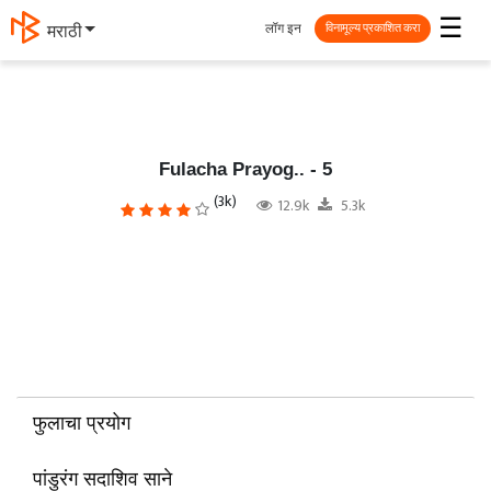
☰
लॉग इन
मराठी
विनामूल्य प्रकाशित करा
Fulacha Prayog.. - 5
(3k)
12.9k
5.3k
फुलाचा प्रयोग
पांडुरंग सदाशिव साने