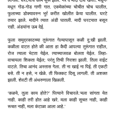
लागली. घरटयाचे काम सुरू झाले. नर व मादी दोघे खपत. मधून-
मधून गोड-गोड गाणी गात. एकमेकांच्या चोचीत चोच घालीत,
फुलाच्या डोक्यावरुन भुर्र करीत खोलीत फेर्‍या घालीत. घरटे
तयार झाले. मादीने त्यात अंडी घातली. मादी घरटयात बसून
राही. अंडयांना ऊब देई.
फुला समुद्रकाठच्या तुरूंगात गेल्यापासून कळी दु:खी झाली.
कळीला वाटत होते की आता हा कैदी आपल्या तुरूंगात राहील,
रोज त्याला भेटता येईल. त्याच्याजवळ बोलता येईल. लिहा-
वाचायला शिकता येईल; परंतु तिची निराशा झाली. तिला वाईट
वाटले. तिचा आनंद अस्तास गेला. ती ना खाई ना पिई. ती एकटी
बसे. ती न हसे, न खेळे. ती फिक्कट दिसू लागली. ती अशक्त
झाली. शेवटी ती अंथरुणाला खिळली.
‘कळये, तुला काय होते?’ पित्याने विचारले.‘मला सांगता येत
नाही. काही तरी होत आहे खरे. मला काही सुचत नाही, काही
रूचत नाही, मला कंटाळा आला आहे.’