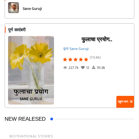
Sane Guruji
पूर्ण कादंबरी
फुलाचा प्रयोग..
द्वारा Sane Guruji
(70.4k)
227.7k
12
95.6k
एकूण भाग : 19
NEW REALESED
MOTIVATIONAL STORIES