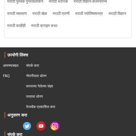
मराठी पुस्तक पुनरावलोकने
मराठी थरारक
मराठी विज्ञान-कल्पनारम्य
मराठी व्यवसाय
मराठी खेळ
मराठी प्राणी
मराठी ज्योतिषशास्त्र
मराठी विज्ञान
मराठी काहीही
मराठी क्राइम कथा
उपयोगी लिंक्स
आमच्याबद्दल
संपर्क करा
FAQ
गोपनीयता धोरण
वापरल्या गेलेल्या संज्ञा
परतावा धोरण 
पेपरबॅक प्रकाशित करा
अनुसरण करा
संपर्क करा