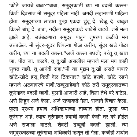
‘कोठे जायचे बाळ?’‘बाबा, समुद्रकाठी घ्या ना बदली करून!
किती दिवसांत मी समुद्र पहिला नाही. अगदी लहानपणी पाहिला
होता. समुद्राच्या लाटात पुन्हा एकदा डुंबू दे. खेळू दे. वाळूत
किल्ले बांधू दे. बाबा, नदीला समुद्राकडे जावेसे वाटते. तसे मला
झाले आहे. उचंबळणारा समुद्र पाहून तुमच्या कळीचे मन
उचंबळेल. मी सुंदर-सुंदर शिंपल्या गोळा करीन, सुंदर खडे गोळा
करीन, घ्या ना बदली करून.’‘अर्ज करून बघतो; परंतु तू खात
जा, पीत जा. कळये, तू दु:खी असलीस म्हणजे मला मग काही
सुचत नाही. तू आनंदी राहा.’‘मी का मुद्दाम दु:खी असते बाबा?
खोटे-खोटे हसू किती वेळ टिकणार? खोटे हसणे, खोटे रडणे
म्हणजे अळवावरचे पाणी.’ढब्बूसाहेबाने कोठे तरी समुद्रकाठच्या
तुरूंगावर बदली व्हावी, मुलगी आजारी आहे, तिला तेथे बरे वाटेल,
असे लिहून अर्ज केला. अर्ज राजाकडे गेला. राजाने विचार केला,
फुला प्रथम हयाच अधिकार्‍याच्या ताब्यात होता. फुला ज्या
तुरुंगात आहे, त्याच तुरुंगावर हयाची बदली केली तर बरे होईल
असे राजाला वाटले. शेवटी ढब्बूची बदली झाली. त्या
समुद्रकाठच्या तुरुंगाचा अधिकारी म्हणून तो गेला. कळीही अर्थात