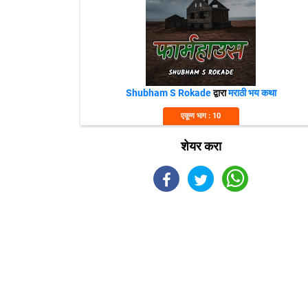
Shubham S Rokade
द्वारा
मराठी भय कथा
एकूण भाग : 10
शेयर करा