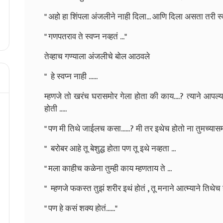
" अहो हा शिंपला अंजलीने नाही दिला...
आणि दिला असता तरी स्व
" गणपतराव ते स्वप्न नव्हतं ..."
तेव्हाच गण्याला अंजलीचे बोल आठवले
" हे स्वप्न नाही ......
म्हणजे तो खरंच घरासमोर गेला होता की काय....? त्याने आपल
होती .....
" पण मी तिथे जाईलच कसा......? मी तर इथेच होतो ना तुमच्यासमोर
" बरोबर आहे तू बेशुद्ध होता पण तू इथे नव्हता ...
" मला काहीच कळेना तुम्ही काय म्हणताय ते ...
" म्हणजे फकस्त तुझं शरीर इथं होतं , तू मनाने आत्म्याने तिथेच हो
" पण हे कसं शक्य होतं......"