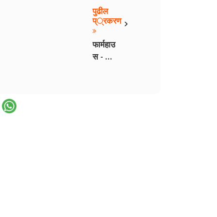
पुढील
›
प्रकरण
फार्महाउ
स - भाग
३