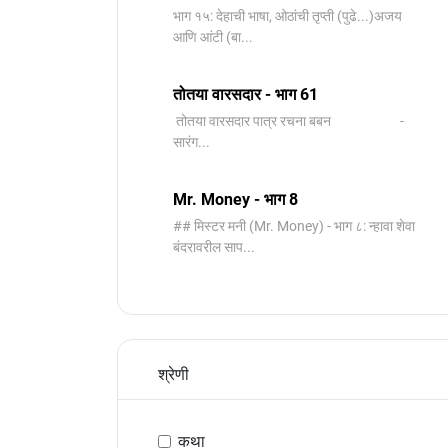
भाग १५: देहाची भाषा, ओठांची तृप्ती (पुढे...)अजय
आणि आंटी (बा...
तोतया वारसदार - भाग 61
तोतया वारसदार पात्र रचना बबन -
सारंग...
Mr. Money - भाग 8
## मिस्टर मनी (Mr. Money) - भाग ८: न्हावा शेवा
बंदरावरील साप...
श्रेणी
कथा