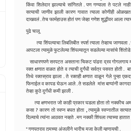
किंवा शिलेदार झाल्याचे सांगितले . पण गण्याला ते पटले नाह
सत्याची जाणीव झाली कारण गावात त्याला कोणीही ओळखत नव
दाखवलं . तेच फार्महाउस होतं पण जेव्हा गणेश शुद्धीवर आला त्याच
पुढे चालू
त्या शिंपल्याचा लिबलिबीत स्पर्श त्याला तेव्हाच जाणवला . प्र
आपटला त्यामुळे फुटलेल्या शिंपल्यातून सडलेल्या मासांचे शिं
साधारणपणे सरपटत असताना चिकट पांढरा द्रव गोगलगाय मागे
रक्त क्षणात वाळत होते व त्याची दुर्गंधी सर्वत्र पसरत होती .
तिथे रक्तस्राव झाला . ते रक्तही क्षणात वाळून गेले पुन्हा 
फिनाईल व कापड घेऊन आले . ते सडलेले मांस बाप्पांनी कागदाव
तेव्हा कुठे दुर्गंधी कमी झाली .
त्या क्षणभरात जो काही प्रकार घडला होता तो नक्कीच अमान
कसा ? कारण तो स्वप्न बघत होता , त्यामुळे स्वप्नातील सत्यात 
दिल्याचे त्यांना आठवत नव्हते . मग नक्की शिंपला त्याच्या हात
" गणपतराव तुमच्या अंजलीने भारीच मजा केली म्हणायची .