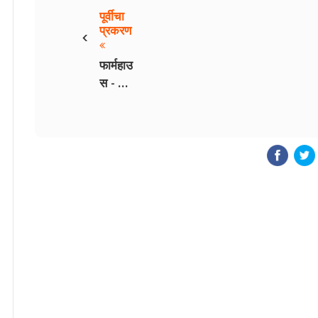
पूर्वीचा
‹
प्रकरण
फार्महाउ
स - भाग
१