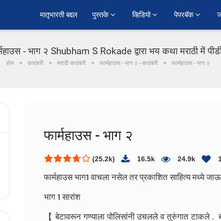
﻿मातृभारती बद्दल
पुस्तके 
व्हिडियो 
पेपरबॅक 
ज
्महाउस - भाग २ Shubham S Rokade द्वारा भय कथा मराठी में पी
होम
कादंबरी
मराठी कादंबरी
फार्महाउस - भाग २ - कादंबरी
फार्महाउस - भाग २
फार्महाउस - भाग २
(25.2k)
16.5k
24.9k
फार्महाउस भाग1 वाचला नसेल तर प्रकाशित साहित्य मध्ये जाऊन
भाग 1 सारांश
【 बेटावरून गण्याला पोलिसांनी उचलले व तुरुंगात टाकले . ब