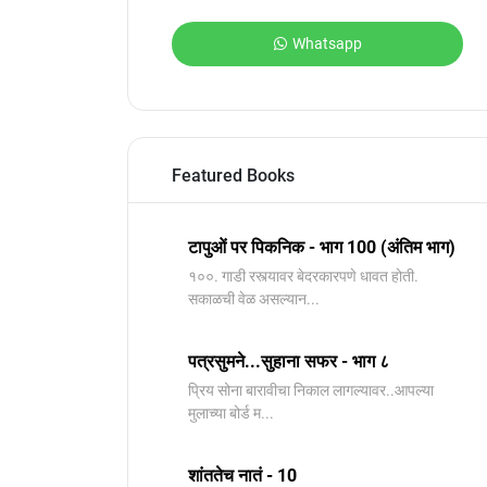
Whatsapp
Featured Books
टापुओं पर पिकनिक - भाग 100 (अंतिम भाग)
१००. गाडी रस्त्यावर बेदरकारपणे धावत होती.
सकाळची वेळ असल्यान...
पत्रसुमने...सुहाना सफर - भाग ८
प्रिय सोना बारावीचा निकाल लागल्यावर..आपल्या
मुलाच्या बोर्ड म...
शांततेच नातं - 10