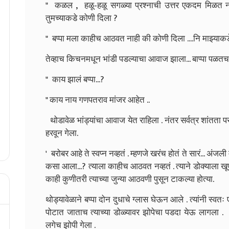
" कळल , हळू-हळू सगळ्या प्रश्नाची उत्तर एकदम मिळत 
तुमच्याकडे कोणी दिला ?
" बप्पा मला काहीच आठवत नाही की कोणी दिला ....नि माझ्याक
तेव्हाच किचनमधून भांडी पडल्याचा आवाज झाला...
बाप्पा पळतच
" काय झालं बप्पा...?
" काय नाय गणपतराव मांजर आहेत ..
थोडावेळ भांड्यांचा आवाज येत राहिला . नंतर सर्वत्र शांतता पसर
हरवून गेला.
' बरोबर आहे ते स्वप्न नव्हतं . म्हणजे खरंच होतं ते सारं... अंजली 
कसा आला...? त्याला काहीच आठवत नव्हतं . त्याने डोक्याला खू
काही कुणीतरी त्याच्या जुन्या आठवणी पुसून टाकल्या होत्या.
थोड्यावेळाने बप्पा दोन दुधाचे ग्लास घेऊन आले . त्यांनी स्वत
पोटात जाताच त्याच्या डोळ्यावर झोपेचा पडदा येऊ लागला .
लगेच झोपी गेला .