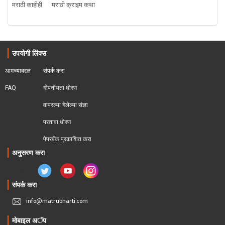
मराठी काहीही
मराठी क्राइम कथा
उपयोगी लिंक्स
आमच्याबद्दल
संपर्क करा
FAQ
गोपनीयता धोरण
वापरल्या गेलेल्या संज्ञा
परतावा धोरण 
पेपरबॅक प्रकाशित करा
अनुसरण करा
संपर्क करा
info@matrubharti.com
मोबाइल अॅप