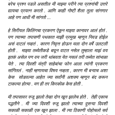
बरेच प्रश्न पडले असतील मी माझ्या परीने त्या प्रश्नांची उत्तरे
द्यायचा प्रयत्न करतो . आणि काही गोष्टी शैला तुला सांगणार
आहे पण आधी मी सांगतो ...
हे
सिरीयल
किलिंगचा प्रकरण ऐकून माझ्या कानावर आलं होतं .
पण त्याच्या तपासणी पथकात
माझी
प्रमुख म्हणून निवड होईल
असं वाटलं नव्हतं . कारण निवृत्त होऊन मला दोन वर्षे उलटली
होती . माझ्या तब्येतीकडे बघून वाटत नसेल तुम्हाला माझं वय
इतकं असेल पण वय जरी थांबवता येत नसलं तरी तब्येत सांभाळा
येते . त्या दिवशी मंत्री साहेबांचा फोन आला
त्यांनी
प्रकरण
सांगितलं . नाही म्हणायचा
विषय
नव्हता , कारण मी बऱ्याच अशा
केस सोडवल्या आहेत ज्या सर्वांनी अशक्य म्हणून बंद करून
टाकल्या होत्या
.
मग ही तर किरकोळ केस होती
.
मी तपासावर रुजू झालो तेव्हा दोन खून झालेच होते . तेही एकाच
पद्धतीने . मी ज्या दिवशी रुजू झालो त्याच्या दुसऱ्या दिवशी
सकाळी सकाळी एक खून झाला . मी त्या ठिकाणी पोहोचलो सर्व