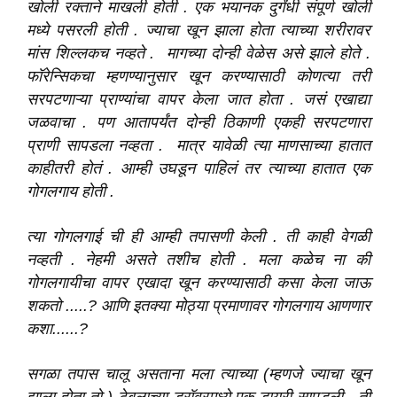
खोली रक्ताने माखली होती . एक भयानक दुर्गंधी संपूर्ण खोली
मध्ये पसरली होती . ज्याचा खून झाला होता त्याच्या शरीरावर
मांस शिल्लकच नव्हते . मागच्या दोन्ही वेळेस असे झाले होते .
फॉरेन्सिकचा म्हणण्यानुसार खून करण्यासाठी कोणत्या तरी
सरपटणाऱ्या प्राण्यांचा वापर केला जात होता . जसं एखाद्या
जळवाचा . पण आतापर्यंत दोन्ही ठिकाणी एकही सरपटणारा
प्राणी सापडला नव्हता . मात्र यावेळी त्या माणसाच्या हातात
काहीतरी होतं . आम्ही उघडून पाहिलं तर त्याच्या हातात एक
गोगलगाय होती .
त्या
गोगलगाई
ची
ही
आम्ही
तपासणी केली . ती काही वेगळी
नव्हती . नेहमी असते तशीच होती . मला
कळेच
ना
की
गोगलगायीचा
वापर एखादा खून करण्यासाठी कसा केला जाऊ
शकतो .....? आणि इतक्या मोठ्या प्रमाणावर गोगलगाय आणणार
कशा......?
सगळा
तपास चालू असताना मला त्याच्या (म्हणजे ज्याचा खून