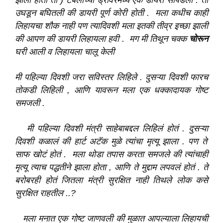
झाला होता तो ) टेबलाच्या ड्रॉवरमध्ये एक डायरी सापडली . ती
उघडून बघितली की डायरी पूर्ण कोरी होती . मला कधीच काही
लिहायचा शौक नाही पण
त्यादिवशी
मला इतकी तीव्र इच्छा झाली
की आपण की डायरी लिहायला हवी . मग मी
तिथून
चक्क
चोरून
घरी
आली
व लिहायला चालू केली
मी
पहिल्या
दिवशी
जरा
सविस्तर
लिहिले
. दुसऱ्या दिवशी फारच
तोकडी लिहिली , आणि
यावरून
मला एक धक्कादायक गोष्ट
समजली
.
मी पहिल्या दिवशी मंत्री साहेबाबद्दल लिहिलं होतं .
दुसऱ्या
दिवशी कळालं की हार्ट अटॅक मुळे त्यांचा मृत्यू झाला . पण ते
साफ खोटं होतं . मला थोडा तपास करता समजले की त्यांचाही
मृत्यू त्याच पद्धतीने झाला होता , आणि ते मुद्दाम लपवलं होतं . ते
बरोबरही होतं जितला मंत्री सुरक्षित नाही तिथले लोक कसे
सुरक्षित राहतील ..?
मला मनात एक गोष्ट जाणवली की मुळात आपल्याला लिहायची