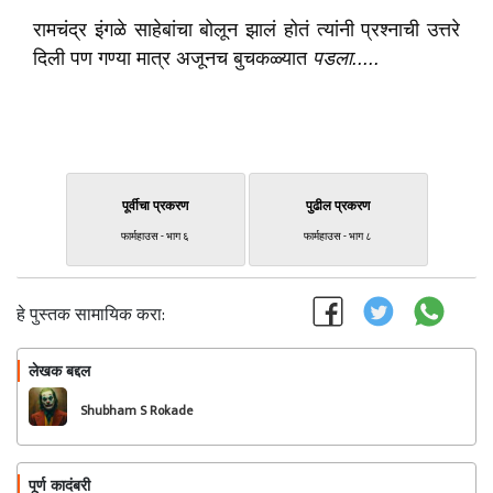
रामचंद्र इंगळे साहेबांचा बोलून झालं होतं त्यांनी प्रश्नाची उत्तरे
दिली पण गण्या मात्र अजूनच बुचकळ्यात
पडला.....
पूर्वीचा प्रकरण
पुढील प्रकरण
फार्महाउस - भाग ६
फार्महाउस - भाग ८
हे पुस्तक सामायिक करा:
लेखक बद्दल
फॉलो करा
Shubham S Rokade
पूर्ण कादंबरी