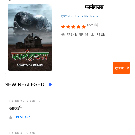
फार्महाउस
द्वारा Shubham S Rokade
(225.1k)
229.4k
45
135.8k
एकूण भाग : 10
NEW REALESED
HORROR STORIES
आज्जी
RESHMA
HORROR STORIES