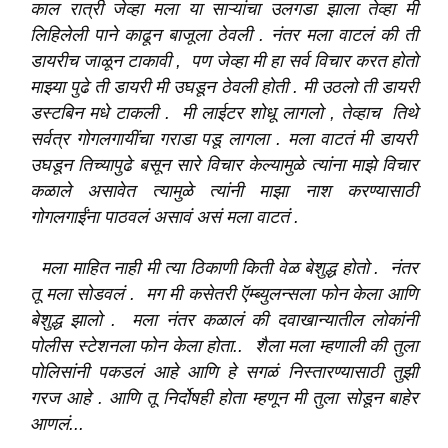
काल रात्री जेव्हा मला या
साऱ्यांचा
उलगडा झाला तेव्हा मी
लिहिलेली पाने काढून बाजूला
ठेवली
. नंतर मला वाटलं की ती
डायरीच
जाळून टाकावी , पण जेव्हा मी हा सर्व विचार करत होतो
माझ्या पुढे ती डायरी मी उघडून ठेवली होती . मी उठलो ती डायरी
डस्टबिन मधे टाकली . मी लाईटर शोधू लागलो , तेव्हाच
तिथे
सर्वत्र गोगलगायींचा गराडा पडू
लागला
. मला वाटतं मी डायरी
उघडून तिच्यापुढे बसून सारे विचार केल्यामुळे त्यांना माझे विचार
कळाले
असावेत
त्यामुळे त्यांनी माझा नाश करण्यासाठी
गोगलगाईंना पाठवलं असावं असं मला वाटतं .
मला माहित नाही मी त्या ठिकाणी किती वेळ बेशुद्ध होतो . नंतर
तू मला सोडवलं . मग मी कसेतरी
ऍम्ब्युलन्सला
फोन केला आणि
बेशुद्ध झालो . मला नंतर कळालं की
दवाखान्यातील
लोकांनी
पोलीस
स्टेशनला
फोन केला होता.. शैला मला म्हणाली की तुला
पोलिसांनी पकडलं आहे आणि हे सगळं निस्तारण्यासाठी तुझी
गरज आहे . आणि तू निर्दोषही होता म्हणून मी तुला सोडून बाहेर
आणलं...