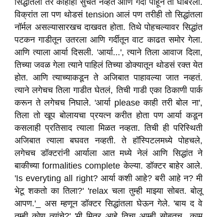
सिद्धांतला तर काहीही सुचत नव्हतं आणि गर्दी पाहून तो घाबरला.
विक्रांत ला पण थोडसं tension आलं पण तरीही तो सिद्धांतला
नॉर्मल असल्यासारखच दाखवत होता. तिथे पोहचल्यावर सिद्धांत
पटकन गाडीतून उतरला आणि गर्दीतून वाट काढत समोर गेला.
आणि त्याला आर्या दिसली. 'आर्या...', त्याने तिला आवाज दिला,
तिच्या जवळ गेला त्याने पाहिलं तिच्या डोक्यातून थोडसं रक्त येत
होत. आणि त्याच्याकडून ते अजिबात पाहावल्या जात नव्हतं.
त्याने लगेचच तिला गाडीत घेतलं, तिची गाडी एका ठिकाणी पार्क
करून ते लगेचच निघाले. 'आर्या please काही तरी बोल ना',
तिला तो खूप बोलायचा प्रयत्न करीत होता पण आर्या कडून
कसलाही प्रतिसाद त्याला मिळत नव्हता. तिची ही परिस्थिती
अजिबात त्याला बघवत नव्हती. ते हॉस्पिटलमध्ये पोहचले,
लगेचच डॉक्टरांनी आर्याला आत मध्ये नेलं आणि सिद्धांत ने
बाकीच्या formalities complete केल्या. डॉक्टर बाहेर आले.
'Is everyting all right? आर्या कशी आहे? बरी आहे न? मी
भेटू शकतो का तिला?' 'relax चला तुम्ही माझ्या सोबत. बोलू
आपण.'_ अस म्हणून डॉक्टर सिद्धांतला घेऊन गेले. 'बाय द वे
तुम्ही कोण त्यांचे?' 'मी मित्र आहे तिचा आम्ही सोबतच काम