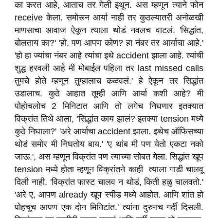
का करत आहे, आताच तर गेली इथून. अस म्हणून त्याने फोन
receive केला. समोरून आर्या नाही तर कुठल्यातरी अनोळखी
माणसाचा आवाज ऐकून त्याला थोडं नवलच वाटलं. 'सिद्धांत,
बोलताय का?' 'हो, पण आपण कोण? हा नंबर तर आर्याचा आहे.'
'हो हा ज्यांचा नंबर आहे त्यांचा इथे accident झाला आहे. त्यांची
शुद्ध हरवली आहे मी मोबाईल पहिला तर last missed calls
तुमचे होते म्हणून तुम्हालाच कळवलं.' हे ऐकून तर सिद्धांत
उडालाच. कुठे आहात तूम्ही आणि आर्या कशी आहे? मी
पोहोचलोच 2 मिनिटात आणि तो लगेच निघणार इतक्यात
विक्रांत तिथे आला, 'सिद्धांत काय झालं? इतक्या tension मध्ये
कुठे निघाला?' 'अरे आर्याचा accident झाला. इथेच ऑफिसच्या
थोडं समोर मी निघतोय बाय.' 'ए थांब मी पण येतो एकटा नको
जाऊ.', अस म्हणून विक्रांत पण त्याच्या सोबत गेला. सिद्धांत खूप
tension मध्ये होता म्हणून विक्रांतने काही त्याला गाडी चालवू
दिली नाही. 'विक्रांत फास्ट चालव न थोडं, किती हळु चालवतो.'
'अरे ए, आपण already खूप स्पीड मध्ये आहोत. आणि शांत हो
पोहचूच आपण एक दोन मिनिटांत.' त्यांना दुरुनच गर्दी दिसली.