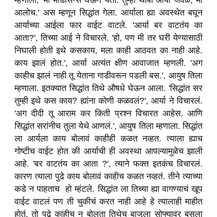
म्हणाला, 'मी मेडिसिन्स घेऊन येतो. तुम्ही थांबा आर्या जवळ, मी
आलोच.' अस म्हणून सिद्धांत गेला. आर्याला ह्या अवस्थेत बघून
आर्याच्या आईला फार वाईट वाटले. 'आर्या बर वाटतंय का
आता?', तिच्या आई ने विचारले. 'हो, पण मी तर घरी येण्यासाठी
निघाली होती इथे कसकाय, मला काही आठवत का नाही आहे.
काय झालं होत.', आर्या अत्यंत क्षीण आवाजात म्हणली. 'अग
काहीच झालं नाही तू येताना गाडीवरून पडली बस.', आयुष तिला
म्हणाला. इतक्यात सिद्धांत तिथे औषधे घेऊन आला. 'सिद्धांत सर
तुम्ही इथे कस काय? ह्यांना कोणी कळवलं?', आर्या ने विचारलं.
'अग दीदी तू आराम कर किती प्रश्न विचारत आहेस. आणि
सिद्धांत सरांनीच तुला येथे आणलं.', आयुष तिला म्हणाला. सिद्धांत
ला आर्यला काय बोलावं काहीही कळत नव्हत. त्याला ह्याच
गोष्टीच वाईट होत की आर्याची ही अवस्था आपल्यामुळेच झाली
आहे. 'बर वाटतंय का आता ?', त्याने फक्त इतकंच विचारलं.
कारण त्याला पुढे काय बोलावं काहीच कळत नव्हतं. तीने त्याच्या
कडे न पाहताच हो म्हंटले. सिद्धांत ला तिच्या ह्या वागण्याचं खूप
वाईट वाटलं पण ती चुकीचं करत नाही आहे हे त्यालाही माहीत
होतं. तो पुढे काहीच न बोलता तिथेच बाजूला सोफ्यावर बसला