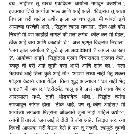
बघ. नाहीतर तू खरच एकदिवस आर्याला गमावून बसशील.',
इतक्यात तिथे आर्याचा भाऊ आणि आई आले. 'विक्रांत तू आता
निघाला तरी चालेल उशीर झाला उगाचच तुला. मी थांबतो इथे
आर्याच्या घरचेही आले.', सिद्धांत त्याला म्हणाला. 'ठीक आहे बॉस
निघतो मी पण काहीही लागलं की मला लगेच कॉल कर मी येईल,
ठीक आहे बाय आणि काळजी घे.', अस म्हणून विक्रांत निघाला.
'काय झालं आर्याला ? कुठे झाला accident ? लागल का खूप
?', आर्याच्या आईने सिद्धांतला प्रश्न विचारायला सुरवात केले.
'काकू ती बरी आहे तुम्ही बसा आधी आणि शांत व्हा.', 'मला
भेटायचं आहे तिला कुठे आहे ती?' 'आपण सध्या नाही भेटू शकत
थोड्या वेळाने जाता येईल. तिला शुद्ध आल्यावर.' 'का नाही भेटू
शकत? मी जाणार.' 'ट्रीटमेंट चालू आहे असं नाही जाता येणार
आपल्याला मध्ये. तुम्ही थोड्यावेळ थांबा.', सिद्धांत त्यांना
समजावून सांगत होता. 'ठीक आहे, पण तू कोण आहेस? मी
आर्याच्या सगळया मित्रांना ओळखते तुला नाही पाहिलं कधी?',
त्यांनी विचारलं. 'अग आई हे दीदी चे बॉस आहेत सिद्धांत सर. त्या
दिवशी आपल्या घरी येऊन गेले हे पण तू नव्हती. त्यामुळे तुमची