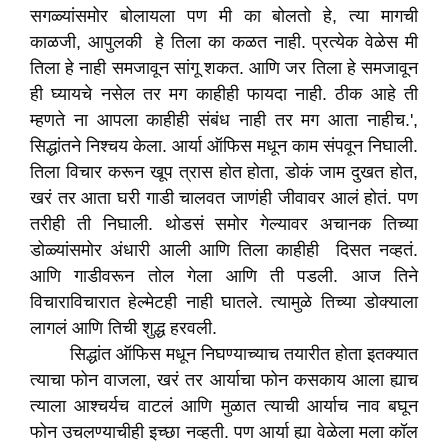
सगळ्यांसमोर बोलायला पण मी का बोलतो हे, त्या मागची
काळजी, आपुलकी हे तिला का कळत नाही. प्रत्येक वेळेस मी
तिला हे नाही समजावून सांगू शकत. आणि जर तिला हे समजावून
ही घ्यायचे नसेल तर मग काहीही फायदा नाही. ठीक आहे ती
म्हणते ना आपला काहीही संबंध नाही तर मग आता नाहीच.',
सिद्धांतने निश्चय केला. आर्या ऑफिस मधून काम संपवून निघाली.
तिला विचार करून खूप त्रास होत होता, डोकं जाम दुखत होत,
खरं तर आता घरी गाडी चालवत जाणंही जीवावर आलं होतं. पण
तरीही ती निघाली. थोडसं समोर गेल्यावर अचानक तिच्या
डोळ्यांसमोर अंधारी आली आणि तिला काहीही दिसत नव्हतं.
आणि गाडीवरून तोल गेला आणि ती पडली. आज तिने
विचाराविचारात हेल्मेटही नाही घातले. त्यामुळे तिच्या डोक्याला
लागलं आणि तिची शुद्ध हरवली.
सिद्धांत ऑफिस मधून निघण्याच्याच तयारीत होता इतक्यात
त्याचा फोन वाजला, खरं तर आर्याचा फोन कसकाय आला ह्याच
त्याला आश्चर्यच वाटलं आणि मुळात त्याची आर्याच नाव बघून
फोन उचलण्याचीही इच्छा नव्हती. पण आर्या ह्या वेळेला मला कॉल