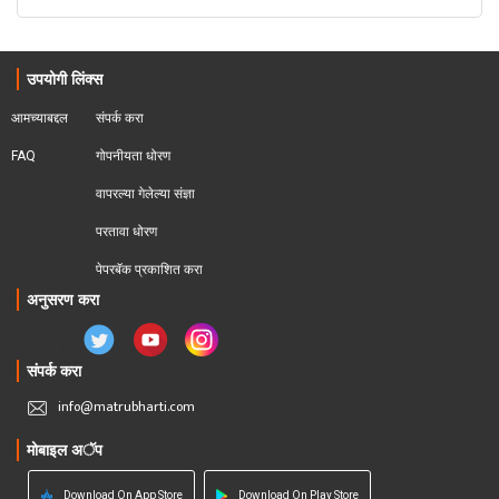
उपयोगी लिंक्स
आमच्याबद्दल
संपर्क करा
FAQ
गोपनीयता धोरण
वापरल्या गेलेल्या संज्ञा
परतावा धोरण 
पेपरबॅक प्रकाशित करा
अनुसरण करा
संपर्क करा
info@matrubharti.com
मोबाइल अॅप
Download On App Store
Download On Play Store