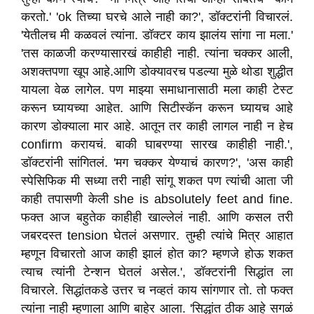
करतो.' 'ok तिच्या घरचे आले नाही का?', डॉक्टरांनी विचारलं.
'येतीलच मी कळवलं त्यांना. डॉक्टर काय झालंय सांगा ना मला.'
'तस काळजी करण्यासारखं काहीही नाही. त्यांना चक्कर आली,
अशक्तपणा खूप आहे.आणि डोक्यावरच पडल्या मुळे थोडा शुद्धीत
यायला वेळ लागेल. पण माझ्या समाधानासाठी मला काही टेस्ट
करून घ्यायच्या आहेत. आणि सिटीस्कॅन करून घ्यायच आहे
कारण डोक्याला मार आहे. आतून तर काही लागल नाही न हेच
confirm करायचं. बाकी घाबरण्या सारख काहीही नाही.',
डॉक्टरांनी सांगितलं. 'मग चक्कर येण्याचं कारण?', 'अस काही
स्पेसिफिक मी सध्या तरी नाही सांगू शकत पण त्यांची आता जी
काही तपासणी केली she is absolutely feet and fine.
फक्त आज बहुतेक काहीही खाल्लेलं नाही. आणि कसल तरी
जबरदस्त tension घेतलं असणार. तुम्ही त्यांचे मित्र आहात
म्हणून विचारतो आज काही झालं होत का? म्हणजे होऊ शकत
त्याच त्यांनी टेन्शन घेतलं असेल.', डॉक्टरांनी सिद्धांत ला
विचारले. सिद्धांतकडे उत्तर च नव्हतं काय सांगणार तो. तो फक्त
त्यांना नाही म्हणाला आणि बाहेर आला. 'सिद्धांत ठीक आहे सगळं