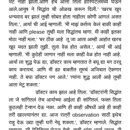
भेट नाही झाली.आणि हेच आत्ता तिला हॉस्पिटलमध्ये घेऊन
आले.आयुष ने सिद्धांत ची ओळख करून दिली.' 'खरच खुप
धन्यवाद बर झालं तुम्ही सोबत होता नाहीतर कोणी आणलं असत
तिला.', आर्या ची आई म्हणाली. 'मी माझं कर्तव्य केलं बाकी काही
नाही आणि please तुम्ही मला सिद्धांतच म्हणा. मी काही इतका
मोठा नाही मला.' 'बर ठीक आहे तू जा आता आम्ही आहोत खरच
खूप मदत झाली तुझी. तुला वेळ होत असेल.', आर्या ची आई
म्हणाली. 'मी कुठेही जाणार नाही मला काही वेळ होत नाही आहे.
आर्या ला शुद्ध येऊ द्या, डॉक्टर काय म्हणतात ते बघू द्या मग ठरवू
काय करायचं. आणि मी ह्या बाबतीत तुमचं अजिबात ऐकणार
नाही. ते बघा डॉक्टर पण आले.' 'त्यांना शुद्ध आली आहे तुम्ही
आता भेटू शकता.'
डॉक्टर काय झाल आहे तिला. 'डॉक्टरांनी सिद्धांत
ला जे सांगितलं तेच आर्याच्या आईला ही सांगितलं. फक्त तिला
कुठलही टेन्शन देऊ नका. आणि ही काही औषधी आहे ही काही
तरी खाल्ल्यानंतर द्या. आज रात्री observation साठी इथेच
राहू देऊ उद्या तुम्ही घरी नेवू शकता.', डॉक्टर म्हणाले. सिद्धांत