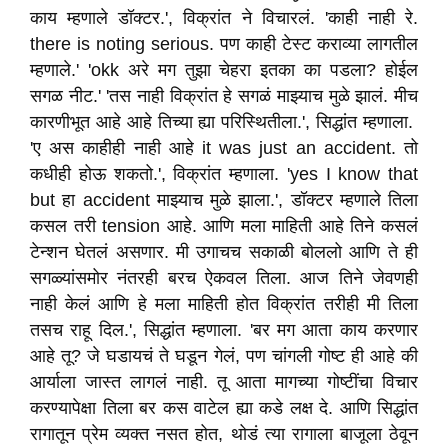
काय म्हणाले डॉक्टर.', विक्रांत ने विचारलं. 'काही नाही रे.
there is noting serious. पण काही टेस्ट कराव्या लागतील
म्हणाले.' 'okk अरे मग तुझा चेहरा इतका का पडला? होईल
सगळ नीट.' 'तस नाही विक्रांत हे सगळं माझ्याच मुळे झालं. मीच
कारणीभूत आहे आहे तिच्या ह्या परिस्थितीला.', सिद्धांत म्हणाला.
'ए अस काहीही नाही आहे it was just an accident. तो
कधीही होऊ शकतो.', विक्रांत म्हणाला. 'yes I know that
but हा accident माझ्याच मुळे झाला.', डॉक्टर म्हणाले तिला
कसल तरी tension आहे. आणि मला माहिती आहे तिने कसलं
टेन्शन घेतलं असणार. मी उगाचच सकाळी बोललो आणि ते ही
सगळ्यांसमोर नंतरही बरच ऐकवल तिला. आज तिने जेवणही
नाही केलं आणि हे मला माहिती होत विक्रांत तरीही मी तिला
तसच राहू दिल.', सिद्धांत म्हणाला. 'बर मग आता काय करणार
आहे तू? जे घडायचं ते घडून गेलं, पण चांगली गोष्ट ही आहे की
आर्याला जास्त लागलं नाही. तू आता मागच्या गोष्टींचा विचार
करण्यापेक्षा तिला बर कस वाटेल ह्या कडे लक्ष दे. आणि सिद्धांत
रागातून प्रेम व्यक्त नसत होत, थोडं त्या रागाला बाजूला ठेवून