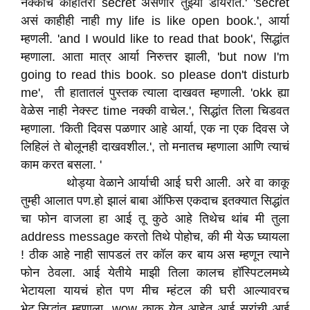
नक्कीच काहीतरी secret असणार तुझ्या डायरीत.' 'secret
असं काहीही नाही my life is like open book.', आर्या
म्हणली. 'and I would like to read that book', सिद्धांत
म्हणाला. आता मात्र आर्या निरुत्तर झाली, 'but now I'm
going to read this book. so please don't disturb
me', ती हातातलं पुस्तक त्याला दाखवत म्हणाली. 'okk ह्या
वेळेस नाही नेक्स्ट time नक्की वाचेल.', सिद्धांत तिला चिडवत
म्हणाला. 'किती दिवस पळणार आहे आर्या, एक ना एक दिवस जे
लिहिलं ते बोलूनही दाखवशील.', तो मनातच म्हणाला आणि त्याचं
काम करत बसला. '
थोड्या वेळाने आर्याची आई घरी आली. अरे वा काकू
तुम्ही आलात पण.हो झालं बाबा ऑफिस एकदाच इतक्यात सिद्धांत
चा फोन वाजला हा आई तू कुठे आहे तिथेच थांब मी तुला
address message करतो तिथे पोहोच, की मी येऊ घ्यायला
! ठीक आहे नाही सापडलं तर कॉल कर बाय अस म्हणून त्याने
फोन ठेवला. आई येतीये माझी तिला कालच हॉस्पिटलमध्ये
भेटायला यायचं होत पण मीच म्हंटल की घरी आल्यावरच
भेट.सिद्धांत म्हणाला. wow काकू येत आहेत आई सरांची आई