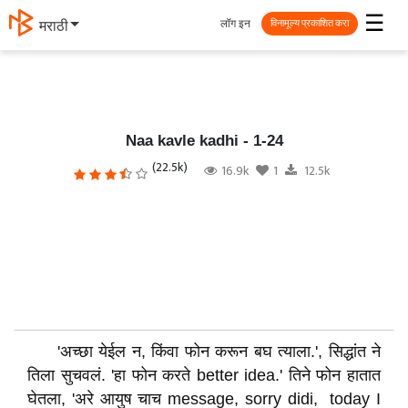
☰
लॉग इन
मराठी
विनामूल्य प्रकाशित करा
Naa kavle kadhi - 1-24
(22.5k)
16.9k
1
12.5k
'अच्छा येईल न, किंवा फोन करून बघ त्याला.', सिद्धांत ने
तिला सुचवलं. 'हा फोन करते better idea.' तिने फोन हातात
घेतला, 'अरे आयुष चाच message, sorry didi, today I