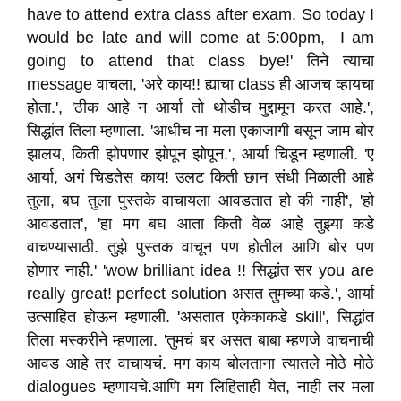
have to attend extra class after exam. So today I
would be late and will come at 5:00pm, I am
going to attend that class bye!' तिने त्याचा
message वाचला, 'अरे काय!! ह्याचा class ही आजच व्हायचा
होता.', 'ठीक आहे न आर्या तो थोडीच मुद्दामून करत आहे.',
सिद्धांत तिला म्हणाला. 'आधीच ना मला एकाजागी बसून जाम बोर
झालय, किती झोपणार झोपून झोपून.', आर्या चिडून म्हणाली. 'ए
आर्या, अगं चिडतेस काय! उलट किती छान संधी मिळाली आहे
तुला, बघ तुला पुस्तके वाचायला आवडतात हो की नाही', 'हो
आवडतात', 'हा मग बघ आता किती वेळ आहे तुझ्या कडे
वाचण्यासाठी. तुझे पुस्तक वाचून पण होतील आणि बोर पण
होणार नाही.' 'wow brilliant idea !! सिद्धांत सर you are
really great! perfect solution असत तुमच्या कडे.', आर्या
उत्साहित होऊन म्हणाली. 'असतात एकेकाकडे skill', सिद्धांत
तिला मस्करीने म्हणाला. 'तुमचं बर असत बाबा म्हणजे वाचनाची
आवड आहे तर वाचायचं. मग काय बोलताना त्यातले मोठे मोठे
dialogues म्हणायचे.आणि मग लिहिताही येत, नाही तर मला