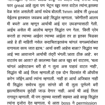
फार great आहे तूला पण भेटून खूप मस्त वाटेल त्यांना,इतक्या
वेळ शांत असलेली आर्या मधेच बोलली.'hmm आहेच ती great
येईलच इतक्यात जवळच आहे'.सिद्धांत म्हणाला. 'कोणीतरी आलय
मी बघते' अस म्हणून आर्याची आई दार उघडण्यासाठी गेली.
आईच असेल मी आलोच म्हणून सिद्धांत पण गेला. 'किती प्रेम
करतो हा त्याच्या आईवर त्याच्या आईला तर हा इतका चिडका
आहे हे ही माहिती नसेल कदाचित!इतकंच चांगलं सगळ्यांसोबत
वागायला काय जात ह्याच.' आर्या कशी आहेस बाळा? सिद्धांत च्या
आई च्या आवाजाने आर्याची तंद्री भंगली.'आता ठीक आहे'. बर
वाटतंय का आता? हो कालच्या पेक्षा आज खूप बरं वाटतय, 'चला
चांगलं आहेपटकन बरी हो ग तुला अस पाहावं वाटत नाही',
सिद्धांत ची आई तिला म्हणाली.हो एक दोन दिवसांत मी ऑफीस
करेन जॉईन.आर्या त्यांना म्हणाली. नाही हा आर्या अजिबात नाही
मी सिद्धांत समोरच तुला सांगते की मी तुला पूर्णपणे बरी
झाल्याशिवाय कुठेही जाऊ देणार नाही. आर्या ची आई तिला
रागावून म्हणाली. मी पण तुमच्या मताशी सहमत आहे काकू सिद्धांत
त्यांना दुजोरा देत म्हणाला. घे आता boss ने permission