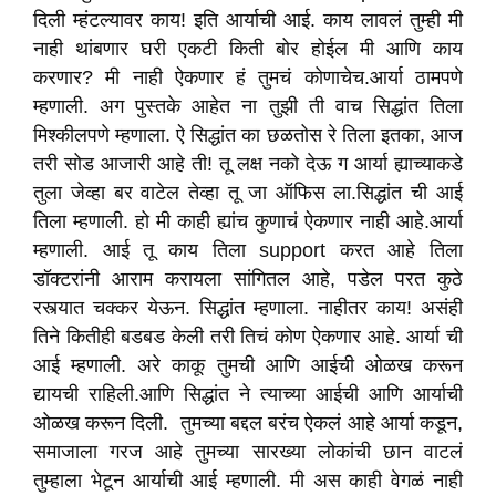
दिली म्हंटल्यावर काय! इति आर्याची आई. काय लावलं तुम्ही मी
नाही थांबणार घरी एकटी किती बोर होईल मी आणि काय
करणार? मी नाही ऐकणार हं तुमचं कोणाचेच.आर्या ठामपणे
म्हणाली. अग पुस्तके आहेत ना तुझी ती वाच सिद्धांत तिला
मिश्कीलपणे म्हणाला. ऐ सिद्धांत का छळतोस रे तिला इतका, आज
तरी सोड आजारी आहे ती! तू लक्ष नको देऊ ग आर्या ह्याच्याकडे
तुला जेव्हा बर वाटेल तेव्हा तू जा ऑफिस ला.सिद्धांत ची आई
तिला म्हणाली. हो मी काही ह्यांच कुणाचं ऐकणार नाही आहे.आर्या
म्हणाली. आई तू काय तिला support करत आहे तिला
डॉक्टरांनी आराम करायला सांगितल आहे, पडेल परत कुठे
रस्त्यात चक्कर येऊन. सिद्धांत म्हणाला. नाहीतर काय! असंही
तिने कितीही बडबड केली तरी तिचं कोण ऐकणार आहे. आर्या ची
आई म्हणाली. अरे काकू तुमची आणि आईची ओळख करून
द्यायची राहिली.आणि सिद्धांत ने त्याच्या आईची आणि आर्याची
ओळख करून दिली. तुमच्या बद्दल बरंच ऐकलं आहे आर्या कडून,
समाजाला गरज आहे तुमच्या सारख्या लोकांची छान वाटलं
तुम्हाला भेटून आर्याची आई म्हणाली. मी अस काही वेगळं नाही