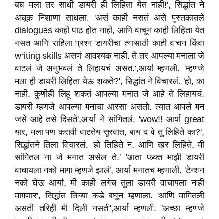
बघ मला तर साधी डायरी ही लिहिता येत नाही!', सिद्धांत ने
अचूक निशाणा साधला. 'असं काही नसतं असे पुस्तकातले
dialogues काही पाठ होत नाही, आणि वाचून काही लिहिता येत
नसत आणि राहिला प्रश्न डायरीचा त्यासाठी काही वाचन किंवा
writing skills असणं आवश्यक नाही. ते तर आपल्या मनाला जे
वाटलं जे अनुभवलं ते लिहायचं असत.',आर्या म्हणली. 'म्हणजे
मला ही डायरी लिहिता येऊ शकते?', सिद्धांत ने विचारलं. 'हो, का
नाही. कुणीही लिहू शकतं आपल्या मनात जे आहे ते लिहायचं.
डायरी म्हणजे आपल्या मनाचा आरसा असतो. त्यात आपले मन
जसे आहे तसे दिसते',आर्या ने सांगितलं. 'wow!! आर्या great
यार, मला पण करावी वाटतेय सुरवात, बाय द वे तु लिहिते का?',
सिद्धांतने तिला विचारलं. 'हो लिहिते न. आणि खर लिहिते. मी
सांगितल ना जे मनात असेल ते.' 'आता फक्त माझी डायरी
वाचायला नको मागा म्हणजे झालं', आर्या मनातच म्हणाली. 'टेन्शन
नको घेऊ आर्या, मी काही लगेच तुला डायरी वाचायला नाही
मागणार', सिद्धांत तिच्या कडे बघून म्हणाला. 'आणि मागितली
असती तरिही मी दिली नसती',आर्या म्हणली. 'अच्छा म्हणजे