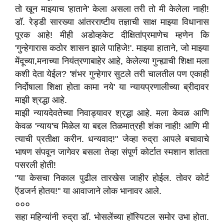
तो खून माझ्याच 'हाताने' केला असला तरी तो मी केलेला नाही!
डॉ. रेड्डी सारख्या आंतरराष्टीय तज्ञाची साक्ष माझ्या विधानास
पूरक आहे! मीही अडोव्हकेट दीक्षितांप्रमाणेच म्हणेन कि
'गुन्हेगारास कठोर शासन झाले पाहिजे!'. माझ्या हाताने, जो माझ्या
मेंदूच्या,मनाच्या नियंत्रणाबाहेर आहे, केलेल्या गुन्ह्याची शिक्षा मला
कशी देता येईल? 'शंभर गुन्हेगार सुटले तरी चालतील पण एकाही
निर्दोषाला शिक्षा होता कामा नये' या न्यायप्रणालीच्या ब्रीदावर
माझी श्रद्धा आहे.
माझी न्यायदेवतेच्या निवाड्यावर श्रद्धा आहे. मला केवळ आणि
केवळ 'न्याय'च मिळेल या बद्दल तिळमात्रही शंका नाही! आणि मी
त्याची प्रतीक्षा करीन. धन्यवाद!" जेव्हा रुद्रा आपले बचावाचे
भाषण संपवून जागेवर बसला तेव्हा संपूर्ण कोर्टात स्मशान शांतता
पसरली होती!
"या केसचा निकाल पुढील तारखेस जाहीर होईल. तोवर कोर्ट
ऍडजर्न होतय!" या आवाजाने लोक भानावर आले.
०००
सहा महिन्यांनी रुद्रा डॉ. भोसलेंच्या हॉस्पिटल समोर उभा होता.