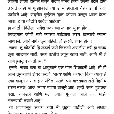
त्यांच्या डाव्या हातास मात्र 'सदोष मानव हत्या' केल्या बद्दल दोषी
ठरवते आहे! या गुन्ह्याबद्दल त्या डाव्या हाताला 'देह दंडा'ची शिक्षा
फर्मावते आहे! सदरील गुन्हेगार 'हात' कोपरा पासून अलग केला
जावा! हे या कोर्टाचे आदेश आहेत!"
हा कोर्टाने दिलेला आदेश रुद्राच्या कानात घुमत होता.
तेव्हड्यात कोणी तरी त्याच्या खांद्याला स्पर्श केल्याचे त्याला
जाणवले. त्याने मागे वळून पहिले, तो इन्स्पे. राघव होता!
"रुद्रा, तू कोर्टाची हि लढाई जरी जिंकली असलीस तरी हा राघव
तुला सोडणार नाही. सत्य कधीच लपून रहात नाही. आणि मी ते
सत्य हुडकून काढीनच. "
"इन्स्पे. राघव मला या आयुष्याने एक गोष्ट शिकवली आहे. ती मी
आज तुमच्याशी शेयर करतो. 'सत्य' आणि 'कायदा किंवा न्याय' हे
एका बाजूने असावे हे अपेक्षित असते. पण वास्तवात तसे नेहमीच
घडत नसते! आज 'न्याय' माझ्या बाजूने आहे! तुम्ही 'सत्य' हुडकत
बसा. सापडले आणि मला त्यात गुंतवता आले तर, माझी
लढण्याची तयारी आहे!"
"या क्षणापासून सावध रहा! मी तुझ्या पाठीशी आहे लक्षात