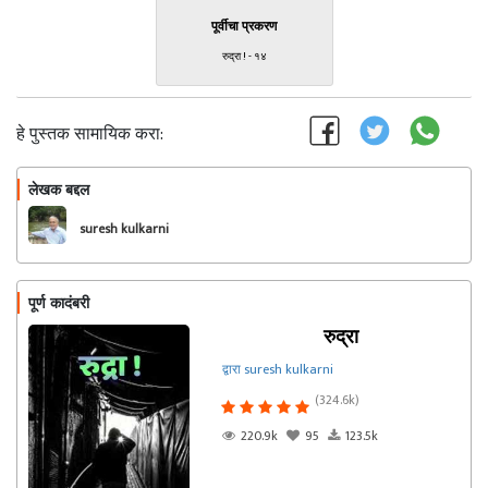
पूर्वीचा प्रकरण
रुद्रा ! - १४
हे पुस्तक सामायिक करा:
लेखक बद्दल
फॉलो करा
suresh kulkarni
पूर्ण कादंबरी
रुद्रा
द्वारा suresh kulkarni
(324.6k)
220.9k
95
123.5k