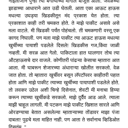
नाईलाजाने पुन्हा त्या बंगल्याच्या मागील बाजूस आलो. जवळच्या
झाडाच्या आधाराने आत उडी घेतली. आता एका आऊट हाऊस
मधल्या उघड्या खिडकीतून मंद प्रकाश येत होता. त्या
प्रकाशात काही तरी चमकत होते. ते माझे पाकीट असावे असे
मला वाटले. मी खिडकी पर्यंत पोहंचलो. ती चमकणारी वस्तू एक
कागद निघाली. पण मला माझे पाकीट त्या आऊट हाऊस मधल्या
खुर्चीच्या पायाशी पडलेले दिसले! खिडकीस गज,किंवा जाळी
नव्हती. मी सरळ आत गेलो. पाकिटाला हात घालणार तोच त्या
औटहाऊसचे दार वाजले. कोणीतरी पांढऱ्या केसाचा म्हातारा आत
आला. मी घाबरून शेजारच्या अंधाराऱ्या खोलीत सरकलो. वेळ
जात होता. तो म्हातारा खुर्चीवर बसून लॅपटॉपवर काहीतरी पहात
होता आणि माझे पाकीट त्याच्या खुर्चीच्या पायापाशी पडलेले होते.
तो लवकर उठेल अशी चिन्हे दिसेनात, शेवटी मी मनाचा हिय्या
करून त्याच्या खुर्चीकडे सरकलो. माझे दुर्दैव आड आले. त्याला
माझी चाहूल लागली. मी पटकन माझे पाकीट खिशात सारले आणि
ओरडण्याचा बेतात असलेल्या म्हाताऱ्याच्या तोंडावर माझा पंजा
दाबला! पुढचे मला माहित नाही. पण आता ते सर्वानाच व्हिडिओत
दिसतंय. "