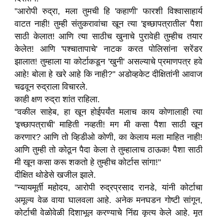
"आरोपी रुद्रा, मला तुमची हि 'कहाणी' फारशी विश्वासाहार्य
वाटत नाही! तुम्ही संतुकरावांचा खून त्या 'इच्छापत्रातील' पैशा
साठी केलात! आणि त्या साठीच खुनाचे पुरावेही तुम्हीच तयार
केलेत! आणि 'पश्चातापाचे' नाटक करत पोलिसांना सरेंडर
झालात! तुम्हाला या कोर्टाकडून 'खुनी' असल्याचे प्रमाणपत्र हवे
आहे! बोला हे खरे आहे कि नाही?" अडोव्हकेट दीक्षितांनी आवाज
चढवून रुद्राला विचारले.
काही क्षण रुद्रा शांत राहिला.
"वकील साहेब, हा खून होईपर्यंत मलाच काय कोणालाही त्या
'इच्छापत्राची' माहिती नव्हती! मग मी कसा पैशा साठी खून
करणार? आणि तो व्हिडीओ कोणी, का केलाय मला माहित नाही!
आणि तुम्ही तो कोठून पैदा केला ते तुम्हालाच ठाऊक! पैशा साठी
मी खून कसा करू शकतो हे तुम्हीच कोर्टास सांगा!"
दीक्षित थोडेसे खजील झाले.
"न्यायमूर्ती महोदय, आरोपी रुद्रप्रसाद रानडे, यांनी कोर्टाचा
अमूल्य वेळ वाया घालवला आहे. अनेक मनघडन गोष्टी सांगून,
कोर्टाची वेळोवेळी दिशाभूल करण्याचे निंद्य कृत्य केले आहे. मृत