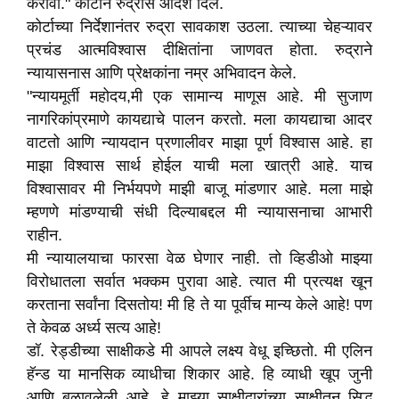
करावी." कोर्टाने रुद्रास आदेश दिले.
कोर्टाच्या निर्देशानंतर रुद्रा सावकाश उठला. त्याच्या चेहऱ्यावर
प्रचंड आत्मविश्वास दीक्षितांना जाणवत होता. रुद्राने
न्यायासनास आणि प्रेक्षकांना नम्र अभिवादन केले.
"न्यायमूर्ती महोदय,मी एक सामान्य माणूस आहे. मी सुजाण
नागरिकांप्रमाणे कायद्याचे पालन करतो. मला कायद्याचा आदर
वाटतो आणि न्यायदान प्रणालीवर माझा पूर्ण विश्वास आहे. हा
माझा विश्वास सार्थ होईल याची मला खात्री आहे. याच
विश्वासावर मी निर्भयपणे माझी बाजू मांडणार आहे. मला माझे
म्हणणे मांडण्याची संधी दिल्याबद्दल मी न्यायासनाचा आभारी
राहीन.
मी न्यायालयाचा फारसा वेळ घेणार नाही. तो व्हिडीओ माझ्या
विरोधातला सर्वात भक्कम पुरावा आहे. त्यात मी प्रत्यक्ष खून
करताना सर्वांना दिसतोय! मी हि ते या पूर्वीच मान्य केले आहे! पण
ते केवळ अर्ध्य सत्य आहे!
डॉ. रेड्डीच्या साक्षीकडे मी आपले लक्ष्य वेधू इच्छितो. मी एलिन
हॅन्ड या मानसिक व्याधीचा शिकार आहे. हि व्याधी खूप जुनी
आणि बळावलेली आहे, हे माझ्या साक्षीदारांच्या साक्षीतून सिद्ध