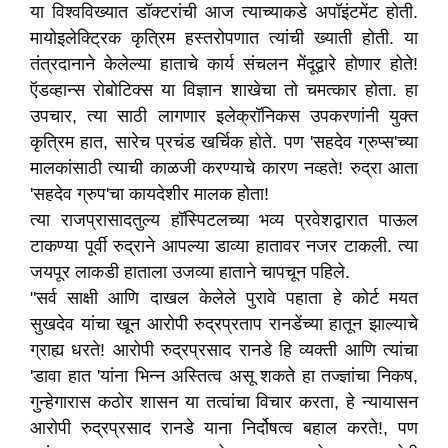
या विश्वविख्यात डॉक्टरांची आज त्याच्याकडे अपॉइंटमेंट होती.
मायोइलेक्ट्रिक कृत्रिम हस्तरोपणात त्यांची ख्याती होती. या
तंत्रदानाने केलेल्या हाताचे कार्य संचलन मेंदूद्वारे होणार होते!
ऍडव्हान्स रोबोटिक्स या विज्ञान शाखेचा तो चमत्कार होता. हा
उपचार, त्या साठी लागणार इलेक्रॉनिकस उपकरणांनी युक्त
कृत्रिम हात, सारेच प्रचंड खर्चिक होते. पण 'सहदेव ग्रुप्स'च्या
मालकांसाठी त्याची काळजी करण्याचे कारण नव्हते! रुद्रा आता
'सहदेव ग्रुप'चा कायदेशीर मालक होता!
त्या राजप्रासादतुल्य हॉस्पिटलच्या भव्य प्रवेशद्वारात पाऊल
टाकण्या पूर्वी रुद्राने आपल्या डाव्या हातावर नजर टाकली. त्या
जयपूर लाकडी हाताला उजव्या हाताने चापचून पहिले.
"सर्व साक्षी आणि दाखल केलेले पुरावे पहाता हे कोर्ट मयत
सुखदेव यांचा खून आरोपी रुद्रप्रताप रानडेंच्या हातून झाल्याचे
ग्राह्य धरते! आरोपी रुद्रप्रसाद रानडे हि व्यक्ती आणि त्यांचा
'डावा हात 'यांना भिन्न अस्तित्व असू शकते हा तज्ज्ञांचा निकष,
गुन्हेगारास कठोर शासन या तत्वांचा विचार करता, हे न्यायासन
आरोपी रुद्रप्रसाद रानडे याना निर्दोषत्व बहाल करते!, पण