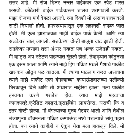
उत्तर आहे. मी रोज डिनर नन्तर बाईकवर एक रपेट मारत
असतो. कोठेतरी बाईक पार्ककरून चालत शतपावली करतो.
माझा रोजचा मार्ग वेगळा असतो. त्या दिवशी मी असाच शतपावली
साठी निघालो होतो. हमरस्त्यापासून एक लहानशी सडक जात
होती. मी एका झाडाजवळ माझी बाईक पार्क केली. आणि त्या
सडकेवर चालू लागलो. सडकेच्या दोन्ही बाजूना दाट झाडी होती.
सडकेवर म्हणावा तसा अंधार नव्हता पण भक्क उजेडही नव्हता.
मी व्हाट्स अप स्टेट्स पाहण्यात गुंतलो होतो, तेव्हड्यात कोठुनसा
एक इसम आला आणि त्याने माझे हिप पॉकेट मधले पैशाचे पाकीट
खसकन ओढून पळ काढला. मी त्याचा पाठलाग करत असताना
त्याने माझे पाकीट एका बंगल्याच्या कम्पाऊंडवालच्या पलीकडे
भिरकावून दिले आणि तो अंधारात नाहीसा झाला. मला पाकीट
हस्तगत करणे गरजेचं होत. त्यात माझे महत्वाचा
कागदपत्रे,क्रेडिट कार्ड्स,ड्राइव्हिंग लायसेन्स, घराची कि व
इतर गोष्टी होत्या. मी बंगल्याच्या मुख्य गेटवर आलो आणि तेथील
उंच्यापुऱ्या वॉचमनला पॉकेट कम्पाऊंड मध्ये पडल्याचे सांगू पहात
होता. पण त्याने काहीही न ऐकून घेता मला हाकलून दिले. मी