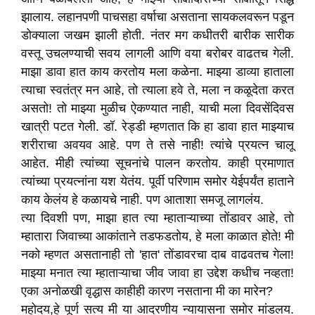
झालाय. लहानपणी पाचसहा वर्षाचा असताना सायकलवरून पडून
डोक्याला जखम झाली होती. नंतर मग कधीतरी बारीक सारीक
वस्तू उचलण्याची सवय लागली आणि वया बरोबर वाढतच गेली.
माझा डावा हात काय करतोय मला कळेना. माझ्या डाव्या हाताला
त्याचा स्वतंत्र मन आहे, तो त्याला हवे ते, मला न कळूदेता करत
असतो! तो माझ्या मुळीच ऐकण्यात नाही, याची मला दिवसेंदिवस
खात्री पटत गेली. डॉ. रेड्डी म्हणतात कि हा डावा हात माझ्याच
शरीराचा अवयव आहे. पण ते तसे नाही! त्यांचे प्रयत्न चालू
आहेत. मीही त्यांच्या सूचनांचे पालन करतोय. काही प्रमाणात
त्यांच्या प्रयत्नांना यश येतंय. पूर्वी परिणाम समोर येईपर्यंत हाताने
काय केलंय हे कळायचे नाही. पण आताशा समजू लागलंय.
त्या दिवशी पण, माझा हात त्या म्हाताऱ्याच्या तोंडावर आहे, तो
म्हातारा जिवाच्या आकांताने तडफडतोय, हे मला काळात होते! मी
नको म्हणत असतानाही तो 'हात' तोंडावरचा दाब वाढवतच गेला!
माझ्या मनात त्या म्हाताऱ्याचा जीव जावा हा उद्देश कधीच नव्हता!
एका अनोळखी वृद्धास काहीही कारण नसताना मी का मारेन?
महोदय,हे पूर्ण सत्य मी या आदरणीय न्यायासना समोर मांडलय.