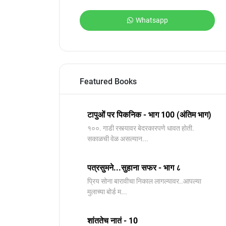
Whatsapp
Featured Books
टापुओं पर पिकनिक - भाग 100 (अंतिम भाग)
१००. गाडी रस्त्यावर बेदरकारपणे धावत होती.
सकाळची वेळ असल्यान...
पत्रसुमने...सुहाना सफर - भाग ८
प्रिय सोना बारावीचा निकाल लागल्यावर..आपल्या
मुलाच्या बोर्ड म...
शांततेच नातं - 10