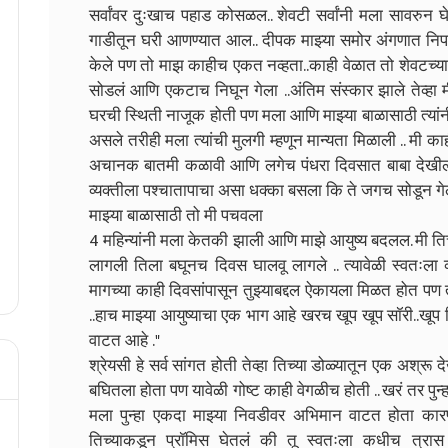
सर्वांवर दुःखाच पहाड कोसळल.. शेवटी सर्वांनी मला सावरुन 
गाडीतून घरी आणण्यात आल.. दीपक माझ्या समोर अंगणात निपचित
केले पण तो माझ काहीच एकत नव्हता..काही वेळात तो शेवटच्या प्
सोडलं आणि एकटाच निघून गेला ..अंतिम संस्कार झाले तेव्हा 
घरची स्थिती नाजूक होती पण मला आणि माझ्या बाळासाठी त्यांनी
असले तरीही मला त्यांची मुलगी म्हणून मान्यता मिळाली .. मी का
अचानक बातमी कळावी आणि लगेच पंधरा दिवसात बाबा देखील हे
व्यक्तीला पश्चातापाचा असा धक्का बसला कि ते जगच सोडून गेले
माझ्या बाळासाठी तो मी पचवला
4 महिन्यांनी मला केतकी झाली आणि माझे आयुष्य बदलल. मी त
लागली तिला बघूनच दिवस घालवू लागले .. त्यावेळी स्वतःला व
मागच्या काही दिवसांपासून तुझ्याबद्दल ऐकायला मिळत होत पण
..हाच माझ्या आयुष्याचा एक भाग आहे खरच खूप खूप सॉरी..खूप 
वाटत आहे ."
श्रेयसी हे सर्व सांगत होती तेव्हा तिच्या डोळ्यातून एक अश्रू
बघितला होता पण यावेळी गोष्ट काही वेगळीच होती .. खरं तर 
मला पुन्हा एकदा माझ्या निवडीवर अभिमान वाटत होता कारण म
तिच्याकडून प्रॉमिस घेतलं की तू स्वतःला कधीच त्रा