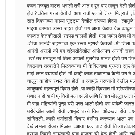
वरून मजबूत वाटत असली तरी आत मधून पार खचून गेली होती 
होतं ? ..तिला गरज होती ती आधाराची म्हणजे तिच्या मित्राची ,
सात दिवसाच्या माझ्या सुट्ट्या देखील संपल्या होत्या .. त्याम
माझ्या कामात व्यस्त राहत होतो पण आता वेळात वेळ काढून
काळात केतकीसाठी धडपड चालली होती.. मला जमेल तेव्हा मी 
..तीचा आनंदी राहण्याचा एक रस्ता म्हणजे केतकी ..मी तिला फ
आनंदी असली की मग श्रेयसीदेखील आपोआपच आनंदी राहत असे
..खरं तर मनातून मी तिला आपली मुलगीच मानत होतो पण तिला त
तेवढ्याच तत्परतेने मिळवण्याचा मी केविलवाणा प्रयत्न सुरू केल
माझं लग्न बघायचं होतं.. मी काही काळ टाळाटाळ केली पण ते आत
चालून काहीच स्थळ येत होती ।। त्यामुळे घरच्यांनी देखील मल
आयुष्याचे महत्त्वपूर्ण दिवस होते ..या काही दिवसात मी श्रेयस
घेणार नाही याची प्रचिती मला आली आणि शिवाय मीसुद्धा आता ब
मी सहा महिन्यांनी पुन्हा घरी परत आलो होतो पण यावेळी जास्त द
घरीदेखील आली होती त्यामुळे घरचे तिला ओळखत होते .
सांगितली.. काही क्षणांसाठी विचार देखील करण्यात आला प
देखील मला होकार मिळाला ..आता फक्त वाट होती तिच्या होकार
दुसऱ्या दिवशी सायंकाळी पाच वाजता ची वेळ होती आणि त्यां