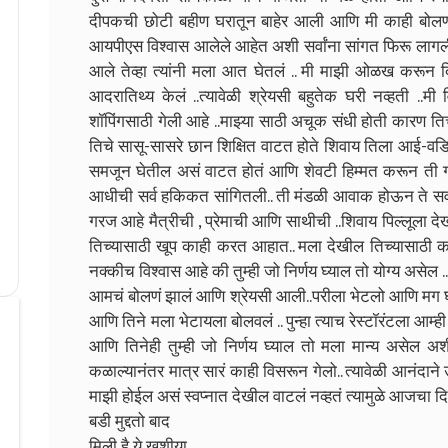
दीपकची छोटी बहीण घरातून बाहेर आली आणि मी काही बोलण
आयपीएस विश्वास आलेले आहेत अशी सर्वांना सांगत फिरू लागली 
आले तेव्हा त्यांनी मला आत घेतलं .. मी माझी ओळख करून दिल
आदरातिथ्य केलं ..त्यावेळी श्रेयसी बहुतेक घरी नव्हती ..
शॉपिंगसाठी गेली आहे ..माझ्या साठी अचूक संधी होती कारण 
तिचे सासू-सासरे छान शिक्षित वाटत होते शिवाय तिला आई-वडिला
समजून घेतील असं वाटत होतं आणि शेवटी हिम्मत करून ती गोष्ट
आधीची सर्व हकिकत सांगितली.. ती मंडळी आवाक होऊन ते सर्
गरज आहे मैत्रीची , प्रेमाची आणि साथीची ..शिवाय पिल्लूला द
तिच्यासाठी खूप काही करत आहात.. मला देखील तिच्यासाठी क
नक्कीच विश्वास आहे की तुम्ही जो निर्णय घ्याल तो योग्य असेल ..
आमचं बोलणं झालं आणि श्रेयसी आली..परीला भेटलो आणि मग घ
आणि तिने मला भेटायला बोलवलं .. पुन्हा त्याच रेस्टॉरंटला आम्ही
आणि तिनेही तुम्ही जो निर्णय घ्याल तो मला मान्य असेल अश
कळाल्यानंतर मात्र सारं काही विसरून गेलो.. त्यावेळी आनंदाने
माझी होईल असं स्वप्नात देखील वाटलं नव्हतं त्यामुळे आजचा दिव
बडी मुद्दतो बाद
मिली है ये खुशीया