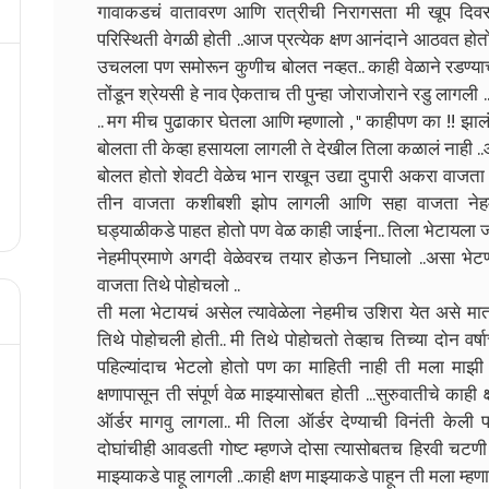
गावाकडचं वातावरण आणि रात्रीची निरागसता मी खूप दिवसांनी
परिस्थिती वेगळी होती ..आज प्रत्येक क्षण आनंदाने आठवत होत
उचलला पण समोरून कुणीच बोलत नव्हत.. काही वेळाने रडण्या
तोंडून श्रेयसी हे नाव ऐकताच ती पुन्हा जोराजोराने रडु लागली .
.. मग मीच पुढाकार घेतला आणि म्हणालो , " काहीपण का !! झाल
बोलता ती केव्हा हसायला लागली ते देखील तिला कळालं नाही .
बोलत होतो शेवटी वेळेच भान राखून उद्या दुपारी अकरा वाजता आ
तीन वाजता कशीबशी झोप लागली आणि सहा वाजता नेहम
घड्याळीकडे पाहत होतो पण वेळ काही जाईना.. तिला भेटायला 
नेहमीप्रमाणे अगदी वेळेवरच तयार होऊन निघालो ..असा भेटण
वाजता तिथे पोहोचलो ..
ती मला भेटायचं असेल त्यावेळेला नेहमीच उशिरा येत असे मात
तिथे पोहोचली होती.. मी तिथे पोहोचतो तेव्हाच तिच्या दोन वर
पहिल्यांदाच भेटलो होतो पण का माहिती नाही ती मला माझी
क्षणापासून ती संपूर्ण वेळ माझ्यासोबत होती ...सुरुवातीचे काह
ऑर्डर मागवु लागला.. मी तिला ऑर्डर देण्याची विनंती केली 
दोघांचीही आवडती गोष्ट म्हणजे दोसा त्यासोबतच हिरवी चटणी 
माझ्याकडे पाहू लागली ..काही क्षण माझ्याकडे पाहून ती मला 