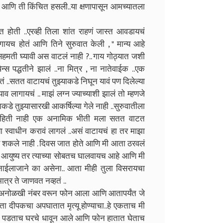
." आणि ती किंचित हसली..या क्षणापासून आमच्यातला
त होती ..एरव्ही तिला शांत राहणं जास्त आवडायचं
गायच होतं आणि तिने सुरुवात केली , " मान्य आहे
हमती घ्यावी अस वाटलं नाही ?.. गाय गोठ्यात जशी
ेन्स पद्धतीने झालं ..ना मित्र , ना नातेवाईक ..एक
ोतं ..सतत वाटायचं तुझ्याकडे निघून यावं पण दिलेल्या
लागायचं .. माझं लग्न ज्याच्याशी झालं तो म्हणजे
डे तुझ्यासारखी आकर्षिल्या गेले नाही ..सुरुवातीला
ा माहिती नाही एक अनामिक भीती मला सतत वाटत
 स्वाधीन करावं लागलं ..असं वाटायचं हा तर माझा
ू शकले नाही . दिवस जात होते आणि मी आता ठरवलं
 आयुष्य तर त्याच्या सोबतच घालवायच आहे आणि मी
नाईलाजाने का असेना.. आता मीही तुला विसरायचा
त्र ते जाणवत नव्हतं ..
ा अनोळखी नंबर वरून फोन आला आणि आतापर्यंत जे
 होता दीपकचा अपघातात मृत्यू होण्याचा..हे एकताच मी
ाली पडताच घरचे धावून आले आणि फोन हातात घेताच