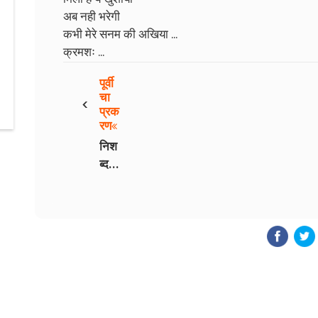
अब नही भरेगी
कभी मेरे सनम की अखिया ...
क्रमशः ...
पूर्वी
‹
चा
प्रक
रण
निश
ब्द -
भाग
4