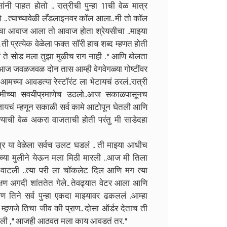
 पाहत होतो .. रात्रीची पुन्हा 11ची वेळ मात्र
ो .. त्याच्यावेळी लँडलाइनवर कॉल आला.. मी तो कॉल
चा आवाज आला तो आवाज होता श्रेयसीचा ..माझ्या
. ती प्रत्येक वेळेला फक्त सॉरी हाच शब्द म्हणत होती
ं ते सोड मला तुझा मुळीच राग नाही . " आणि बोलता
.आज जवळजवळ दोन तास आम्ही वेगवेगळ्या गोष्टींवर
मच्या आवडत्या रेस्टॉरंट ला भेटायचं ठरलं..रात्री
ीच्या सवयीप्रमाणेच उठलो..आज सकाळपासूनच
जायचं म्हणून सकाळी सर्व कामे आटोपून घेतली आणि
्याची वेळ अकरा वाजताची होती परंतु मी साडेदहा
्र या वेळेला सर्वच उलट घडलंं .. ती माझ्या आधीच
्षाच्या मुलीने येऊन मला मिठी मारली ..आज मी तिला
 वाटली ..त्या परी ला चॉकलेट दिल आणि मग त्या
ी क्षण अगदी शांततेत गेले.. तेवढ्यात वेटर आला आणि
पण तिने सर्व पुन्हा एकदा माझ्यावर ढकललं .आम्हा
म्हणजे तिचा जीव की प्राण.. दोसा ऑर्डर देताच ती
म्हणाली ," आजही आठवत मला काय आवडतं तर. "