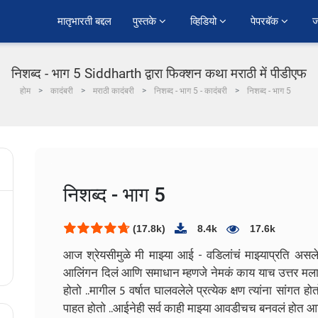
﻿मातृभारती बद्दल
पुस्तके 
व्हिडियो 
पेपरबॅक 
ज
निशब्द - भाग 5 Siddharth द्वारा फिक्शन कथा मराठी में पीडीएफ
होम
कादंबरी
मराठी कादंबरी
निशब्द - भाग 5 - कादंबरी
निशब्द - भाग 5
निशब्द - भाग 5
(17.8k)
8.4k
17.6k
आज श्रेयसीमुळे मी माझ्या आई - वडिलांचं माझ्याप्रति असलेल
आलिंगन दिलं आणि समाधान म्हणजे नेमकं काय याच उत्तर मला त्या
होतो ..मागील 5 वर्षात घालवलेले प्रत्येक क्षण त्यांना सांगत होत
पाहत होतो ..आईनेही सर्व काही माझ्या आवडीचच बनवलं होत आणि 