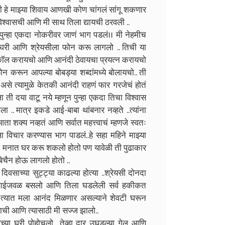
हे माझ्या शिवाय आणखी कोण चांगलं सांगू शकणार
 विश्वासची आणि मी साथ तिला द्यायची ठरवली ..
ुळे पुन्हा एकदा नोकरीवर जाणं भाग पडलं।। मी नेहमीच
 घरी आणि श्रेयसीला फोन करू लागलो .. तिची या
कॉल करायचो आणि आनंदी ठेवायचा प्रयत्न करायचो
ोन करून आपल्या बोबड्या शब्दांमध्ये बोलायचो.. ती
 त्यामुळे केतकी आनंदी राहणं फार गरजेचं होतं
ी दया वाटू नये म्हणून पुन्हा एकदा तिचा विश्वास
ा .. मात्र इकडे आई-बाबा थांबनार नव्हते ..त्यांना
ा शक्य नव्हतं आणि सर्वात महत्त्वाचं म्हणजे स्वतः
ा विचार करण्यास भाग पाडलं..हे सहा महिने माझ्या
ीच्या मनात घर करू शकलो होतो पण यावेळी ती पुढाकार
ेचैन होऊ लागलो होतो ..
िवसाच्या सुट्ट्या काढल्या होत्या ..श्रेयसी दोनदा
. आईजवळ बसलो आणि तिला घडलेली सर्व हकीकत
ण त्यात मला आनंद मिळणार असल्याने शेवटी घरून
ाची आणि त्यासाठी मी सज्ज झालो..
च्या घरी पोहोचलो ..तेव्हा दार उघडल्या गेल आणि