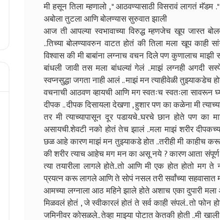
मी हसून तिला म्हणालो , " आठवण्यासाठी विसरावं लागतं मॅडम 
अबोला तुटला आणि बोलण्यास सुरुवात झाली
आज ती आपल्या स्वभावाच्या विरुद्ध म्हणजेच खूप जास्त बोल
..तिच्या बोलण्यावरुन वाटत होतं की तिला मला खूप काही सां
विश्वास की मी बाबांना लग्नाच वचन दिले पण कुणालाच माझी स
बांधली जावी तस मला बांधल्यां गेलं ..माझं लग्नही अगदी सस्प
स्वप्नसुद्धा जगता नाही आलं .. माझं मन त्याहीवेळी तुझ्याकडेच ह
वचनाची आठवण व्हायची आणि मग स्वतःच स्वतःला सावरून घ्याव 
दीपक .. दीपक दिसायला देखणा , हुशार पण का कळेना मी त्याच्याक
तर मी त्याच्यापासून दूर पडायचे..घरचे छान होते पण क
असायची.शेवटी नको होतं तेच झालं ..मला माझं शरीर दीपकच्या
छळ आहे कारण माझं मन तुझ्याकडे होत ..तरीही मी काहीच कर
की शरीर त्याच आहेच मग मन का असू नये ? कारण आता संपूर्ण
त्या तयारीला लागले होते..तो आणि मी एक होत होतो मग ते 
प्रयत्न करू लागले आणि ते सोपं नसल तरी सर्वांच्या सहवासात मा
आमच्या लग्नाला आठ महिने झाले होते अशाच एका दुपारी मल
मिळवलं होतं , जे स्वीकारलं होतं ते सर्व काही संपलं.. तो फोन
जमिनीवर कोसळले.. तेव्हा माझ्या पोटात केतकी होती ..मी ख