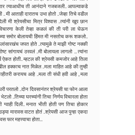
ार त्याआधीच ती आनंदाने गजबजली.. आपल्याकडे
.. मी आताही दारातच उभा होतो ..जेव्हा तिचे वडील
ी मी श्रेयसीचा मित्र विश्वास ..त्यांनी खूप छान
मी विचारणा केली तेव्हा कळलं की ती परी ला घेऊन
तिच्या समोर बोलायची हिंमत मी नसतोच करू शकलो..
ंसारखंच जपत होते ..त्यामुळे ते माझी गोष्ट नक्की
 सांगायचं ठरवलं ..मी बोलायला लागलो ... त्यांना
व ऐकत होती.. म्हटल की श्रेयसी कमजोर आहे तिला
ेखील हक्काच नात मिळेल ..मला माहित आहे की तुम्ही
ाहीतरी करायच आहे ..मला ती संधी हवी आहे , मला
री परतलो ..दोन दिवसानंतर श्रेयसी चा फोन आला
 भेटलो ..तिच्या घरच्यांनी तिचा निर्णय विचारला होता
ी ग्वाही दिली.. मनात भीती होती पण तिचा होकार
 उड्या मारावस वाटत होतं ..श्रेयसी आज पुन्हा एकदा
स फार महत्त्वाचा होता...