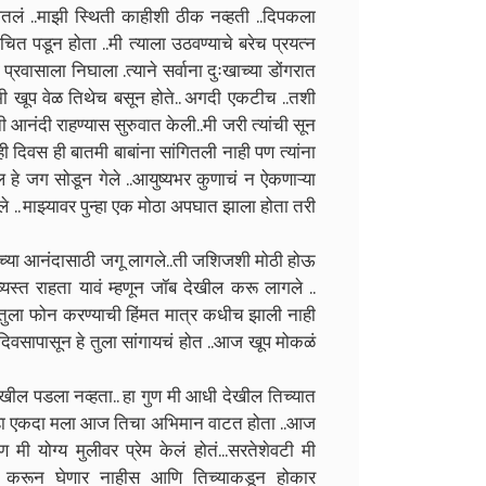
घेतलं ..माझी स्थिती काहीशी ठीक नव्हती ..दिपकला
 पडून होता ..मी त्याला उठवण्याचे बरेच प्रयत्न
रवासाला निघाला .त्याने सर्वाना दुःखाच्या डोंगरात
मी खूप वेळ तिथेच बसून होते.. अगदी एकटीच ..तशी
 आनंदी राहण्यास सुरुवात केली..मी जरी त्यांची सून
ही दिवस ही बातमी बाबांना सांगितली नाही पण त्यांना
 जग सोडून गेले ..आयुष्यभर कुणाचं न ऐकणाऱ्या
 .. माझ्यावर पुन्हा एक मोठा अपघात झाला होता तरी
िच्या आनंदासाठी जगू लागले..ती जशिजशी मोठी होऊ
्यस्त राहता यावं म्हणून जॉब देखील करू लागले ..
 तुला फोन करण्याची हिंमत मात्र कधीच झाली नाही
दिवसापासून हे तुला सांगायचं होत ..आज खूप मोकळं
 देखील पडला नव्हता.. हा गुण मी आधी देखील तिच्यात
पुन्हा एकदा मला आज तिचा अभिमान वाटत होता ..आज
ी योग्य मुलीवर प्रेम केलं होतं...सरतेशेवटी मी
स करून घेणार नाहीस आणि तिच्याकडून होकार