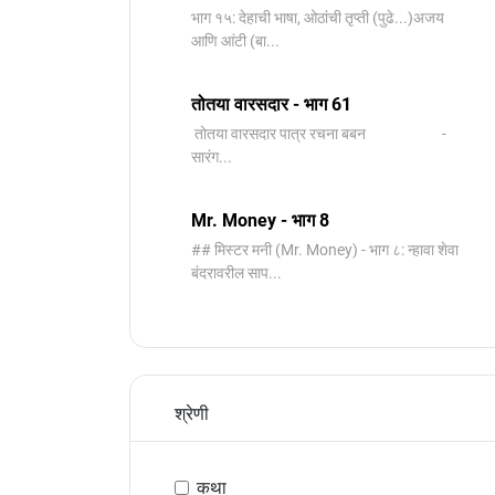
भाग १५: देहाची भाषा, ओठांची तृप्ती (पुढे...)अजय
आणि आंटी (बा...
तोतया वारसदार - भाग 61
तोतया वारसदार पात्र रचना बबन -
सारंग...
Mr. Money - भाग 8
## मिस्टर मनी (Mr. Money) - भाग ८: न्हावा शेवा
बंदरावरील साप...
श्रेणी
कथा