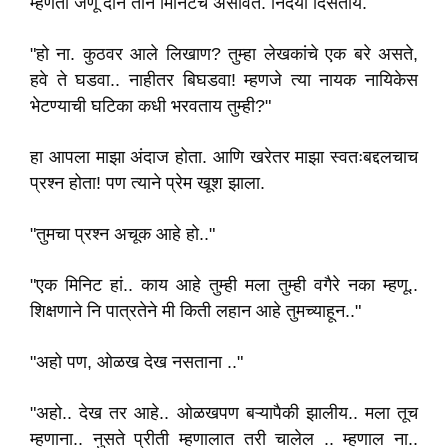
म्हणतो जणू दोन तीन मिनिटच असावेत. निर्दयी दिसतोय.
"हो ना. कुठवर आले लिखाण? तुम्हा लेखकांचे एक बरे असते,
हवे ते घडवा.. नाहीतर बिघडवा! म्हणजे त्या नायक नायिकेस
भेटण्याची घटिका कधी भरवताय तुम्ही?"
हा आपला माझा अंदाज होता. आणि खरेतर माझा स्वतःबद्दलचाच
प्रश्न होता! पण त्याने प्रेम खूश झाला.
"तुमचा प्रश्न अचूक आहे हो.."
"एक मिनिट हां.. काय आहे तुम्ही मला तुम्ही वगैरे नका म्हणू..
शिक्षणाने नि पात्रतेने मी किती लहान आहे तुमच्याहून.."
"अहो पण, ओळख देख नसताना .."
"अहो.. देख तर आहे.. ओळखपण बऱ्यापैकी झालीय.. मला तूच
म्हणाना.. नुसते प्रीती म्हणालात तरी चालेल .. म्हणाल ना..