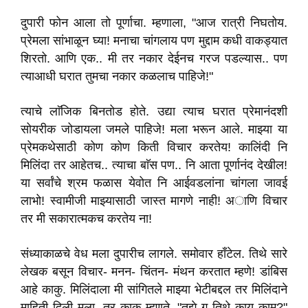
दुपारी फोन आला तो पूर्णाचा. म्हणाला, "आज रात्री निघतोय.
प्रेमला सांभाळून घ्या! मनाचा चांगलाय पण मुद्दाम कधी वाकड्यात
शिरतो. आणि एक.. मी तर नकार देईनच गरज पडल्यास.. पण
त्याआधी घरात तुमचा नकार कळलाच पाहिजे!"
त्याचे लाॅजिक बिनतोड होते. उद्या त्याच घरात प्रेमानंदशी
सोयरीक जोडायला जमले पाहिजे! मला भरून आले. माझ्या या
प्रेमकथेसाठी कोण कोण किती विचार करतेय! कालिंदी नि
मिलिंदा तर आहेतच.. त्याचा बाॅस पण.. नि आता पूर्णानंद देखील!
या सर्वांचे श्रम फळास येवोत नि आईवडलांना चांगला जावई
लाभो! स्वामीजी माझ्यासाठी जास्त मागणे नाही! अाणि विचार
तर मी सकारात्मकच करतेय ना!
संध्याकाळचे वेध मला दुपारीच लागले. समोवार हाँटेल. तिथे सारे
लेखक बसून विचार- मनन- चिंतन- मंथन करतात म्हणे! डांबिस
आहे काकु. मिलिंदाला मी सांगितले माझ्या भेटीबद्दल तर मिलिंदाने
माहिती दिली मला. तर काकु म्हणते, "तुझे ग तिथे काय काम?"