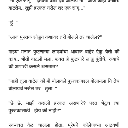
"मी एक सांगू .. इतक्या वेळा इथे आलोय मी.. आज काही वेगळेच
वाटतेय.. तुझी हरकत नसेल तर एक सांगू .."
"हुं.."
"आज पुस्तक सोडून कशावर तरी बोलले तर चालेल?"
माझ्या मनात फुटणाऱ्या लाडवांचा आवाज बाहेर ऐकू येतो की
काय.. भीती वाटली मला. फक्त हे फुटणारे लाडू बुंदीचे, रव्याचे
की आणखी कसले असतात?
"नाही तुला वाटेल की मी बोलावले पुस्तकाबद्दल बोलायला नि तेच
बोलायचं नसेल तर.. तुला.."
"छे छे. माझी कसली हरकत असणारे? परत भेटूच त्या
पुस्तकासाठी.. होय की नाही?"
स्वप्नवत वेळ चालला होता. प्रेमने काॅलेजच्या आठवणी