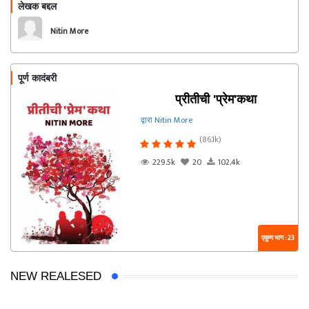
लेखक बद्दल
फॉलो करा
Nitin More
पूर्ण कादंबरी
प्रीतीची 'प्रेम'कथा
द्वारा Nitin More
(86.1k)
229.5k
20
102.4k
एकूण भाग : 23
NEW REALESED