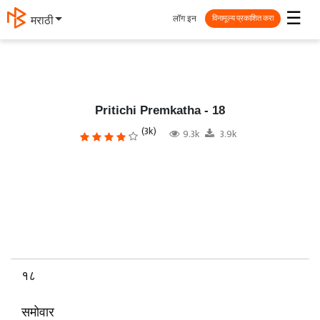
☰
लॉग इन
தமிழ்
विनामूल्य प्रकाशित करा
Pritichi Premkatha - 18
(3k)
9.3k
3.9k
१८
समोवार