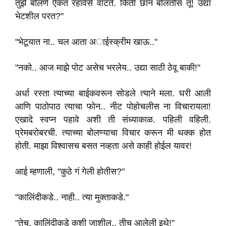
तुझे बोलणे ऐकत रहावेसे वाटते. किती छान बोलतोस तू! उद्या
भेटशील परत?"
"भेटूयात ना.. चल आता अाईस्क्रीम खाऊ.."
"नको.. आज माझे पोट असेच भरलेय.. उद्या साठी ठेवू बाकी!"
अर्धा रस्ता त्याच्या बाईकवरून सोडले त्याने मला. घरी आली
आणि पाठोपाठ त्याचा फोन.. नीट पोहोचलीस ना विचारायला!
एखादे स्वप्न पहावे अशी ती संध्याकाळ. पहिली वहिली.
प्रेमबरोबरची. त्याच्या बोलण्याचा विचार करून मी थक्क होत
होती. माझा विश्वासच बसत नव्हता असे काही होईल यावर!
आई म्हणाली, "कुठे गं गेली होतीस?"
"कालिंदीकडे.. नाही.. त्या मुक्ताकडे."
"तेच. कालिंदीकडे कशी जाशील.. तीच आलेली इथे!"