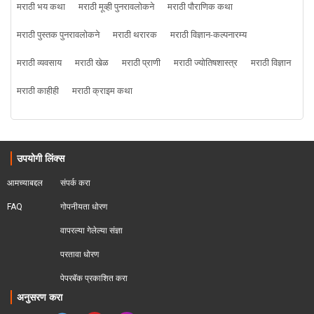
मराठी भय कथा
मराठी मूव्ही पुनरावलोकने
मराठी पौराणिक कथा
मराठी पुस्तक पुनरावलोकने
मराठी थरारक
मराठी विज्ञान-कल्पनारम्य
मराठी व्यवसाय
मराठी खेळ
मराठी प्राणी
मराठी ज्योतिषशास्त्र
मराठी विज्ञान
मराठी काहीही
मराठी क्राइम कथा
उपयोगी लिंक्स
आमच्याबद्दल
संपर्क करा
FAQ
गोपनीयता धोरण
वापरल्या गेलेल्या संज्ञा
परतावा धोरण 
पेपरबॅक प्रकाशित करा
अनुसरण करा