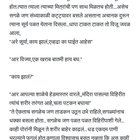
होत.त्यात त्याला त्याच्या मित्रांची पण साथ मिळतच होती....असेच
सगळे जण संध्याकाळी कट्ट्यावर बसले असताना अचानक दुरून
त्याना सूर्य पळत येताना दिसला...धापा टाकत टाकत तो विजू जवळ
आला,
"अरे सूर्या, काय झालं,एव्हढा का घाईत आहेस"
"आर विज्या,एक खराब बातमी हाय बघ."
"काय झालं?"
"आर आपल्या शाळेचे हेडमास्तर वारले,,मंदिरा पासल्या विहिरीत
त्यांचं शरीर तरंगत आहे,चला पटकन बघाया"
"ते ऐकताच सगळेच जण ताडकन उठून उभे राहिले,सगळ्यांनाच
धक्का बसला होता... सगळेच जण पळत पळत विहिरीपाशी गेले...
काही पोरांनी मिळून ते शरीर बाहेर काढलं... धड एकदम पाणी
भरल्याने फुगलं होत.कुणाला विश्वासच बसत नव्हता कि अस काही