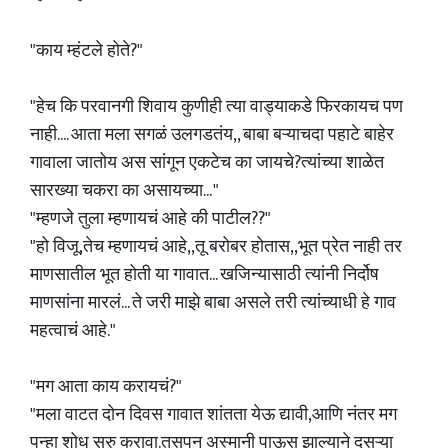
"काय म्हंटले होते?"
"हेच कि परवानगी शिवाय कुणीही त्या वाड्याकडे फिरकायच पण
नाही.... आता मला सगळं उलगडतंय,, बाबा बऱ्याचदा पहाटे बाहेर
गावाला जातोय अस सांगून एकटेच का जायचे?त्यांच्या शाळेत
सारख्या चकरा का असायच्या... "
"म्हणजे तुला म्हणायचं आहे की पाटील??"
"हो विजू,तेच म्हणायचं आहे,,तू बरोबर होतास,,भूत प्रेत नाही तर
माणसातील भूत होती या गावात... खजिन्यासाठी त्यांनी निर्दोष
माणसांना मारलं... ते जरी माझे बाबा असले तरी त्यांच्याधी हे गाव
महत्वाचं आहे."
"मग आता काय करायचं?"
"मला वाटत दोन दिवस गावात शांतता येऊ द्यावी,आणि नंतर मग
पुन्हा शोध सुरु करावा.तसपन अस्मानी पाऊस झाल्याने दुसऱ्या