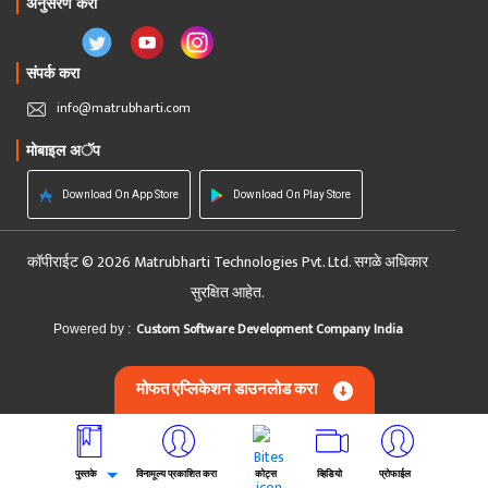
अनुसरण करा
संपर्क करा
info@matrubharti.com
मोबाइल अॅप
Download On App Store
Download On Play Store
कॉपीराईट © 2026 Matrubharti Technologies Pvt. Ltd. सगळे अधिकार
सुरक्षित आहेत.
Custom Software Development Company India
Powered by :
मोफत एप्लिकेशन डाउनलोड करा
पुस्तके
विनामूल्य प्रकाशित करा
कोट्स
व्हिडियो
प्रोफाईल