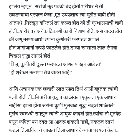
झालंय म्हणून... सरांची मूठ पक्की बंद होती.श्रीधर ने ती
उघडण्याचा प्रयत्न केला,,मूठ उघडताच त्या मुठीत चावी होती
आतमधे,,निरखून बघितलं तर कळत होत की ती ग्रंथालयाची चावी
होती... शरीरावर अनेक ठिकाणी काही निशाण होते.. अस वाटत होत
की जणू मरण्याआधी त्यांना कुणीतरी फरपटत आणलं
होतं.जागोजागी कपडे फाटलेले होते.डाव्या खांद्याला लाल रंगाचा
चिखल सुद्धा लागलं होतं
"विजू,,कुणीतरी दुरून फरपटत आणलंय, खून आहे हा"
"हो श्रीधर,मलापण तेच वाटत आहे."
आणि अचानक एक म्हतारी रडत रडत तिथं आली.बहुतेक त्यांची
पत्नी होती ती... बिचारीचा वृद्धाप काळातला एकुलता एक आधार
नाहीसा झाला होता.सरांना कुणी मुलबाळ सुद्धा नव्हतं.शाळेतली
मुलंच स्वतःची समझुन त्यांनी आयुष्य काढलं होत.त्यांचा तो मृतदेह
बघून कविता पण स्वतःला आवरू शकली नाही,,नकळत रडणं
फुटलं तिला.विजू ने जाऊन तिला आधार देण्याचा प्रयत्न केला....