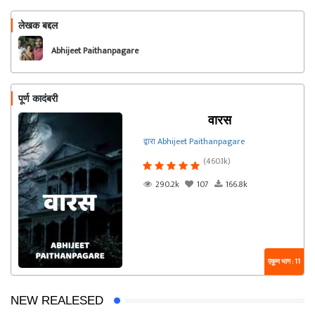
लेखक बद्दल
फॉलो करा
Abhijeet Paithanpagare
पूर्ण कादंबरी
वारस
द्वारा Abhijeet Paithanpagare
(460.1k)
290.2k
107
166.8k
एकूण भाग : 11
NEW REALESED