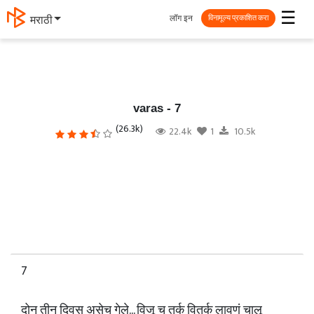
☰
लॉग इन
मराठी
विनामूल्य प्रकाशित करा
varas - 7
(26.3k)
22.4k
1
10.5k
7
दोन तीन दिवस असेच गेले... विजू च तर्क वितर्क लावणं चालू