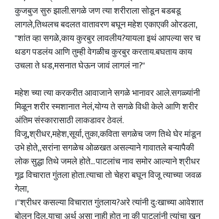
कुजबुज सुरु झाली.सगळे जण त्या शरीराला सोडून बडबडू
लागले,तिथलच बदलत वातावरण बघून महेश एकाएकी ओरडला,
"शांत व्हा सगळे,काय कुरबुर लावलीय?यायला इथं आपल्या सर च
थडग पडलंय आणि तुम्ही वेगळीच कुरबुर करताय.बघताय काय
उचला ते धड,मसनात घेऊन जावं लागलं ना?"
महेश च्या त्या करकरीत आवाजाने सगळे भानावर आले.सगळ्यांनी
मिळून शरीर स्मशानात नेलं,योग्य ते सगळे विधी केले आणि शरीर
अंतिम संस्कारासाठी लाकडावर ठेवलं.
विजू,श्रीधर,महेश,सूर्या, तुका,कविता सगळेच जण तिथे घेर मांडून
उभे होते,,सरांना सगळेच ओळखत असल्याने गावातले बऱ्यापैकी
लोक सुद्धा तिथे जमले होते... पाटलांच नाव समोर आल्याने श्रीधर
गूढ विचारात गुंतला होता.त्याचा तो चेहरा बघून विजू त्याच्या जवळ
गेला,
।"श्रीधर कसल्या विचारात गुंतलाय?अरे त्यांनी दुःखाच्या आवेशात
बोलून दिल,याचा अर्थ असा नाही होत ना की पाटलांनी त्यांचा खून