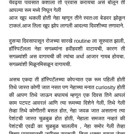
येवढ्या पावसात कशाला तो प्रवास करायचा असं बोलून ती
आपल्या रूम मध्ये निघून गेली
आज खूप थकली होती नेहा म्हणून तीने स्वतःला बेडवर झोकून
टाकलं.आज तिला खूप झोप लागली आदल्या दिवशीच्या तणावाने.
दुसऱ्या दिवसापासून रोजच्या सारखे routine ला सुरुवात झाली,
हॉस्पिटॅलला नेहा सगळ्यांना हवीहवशी वाटायची, कारण ती
सगळ्यांशी अस वागायची की त्यांचा अर्धा आजार गायब होयचा.
सगळ्यांशी मिळूनमिसळून वागायची.
असच एकदा ती हॉस्पिटॅलच्या कोपऱ्यात एक रूम पहिली होती
तिथे जास्त कोणी जात नसत पण नेहाच्या मनात curiosity होती
की आपण तिथे जाऊन बघायचं म्हणून एक दिवस तिने आपलं
काम पटपट आवरलं आणि त्या रूमच्या दिशेने गेली, तिथे गेली
तेव्हा तिथे कोणीतरी बसल होत, नेहा जवळ जात असताना त्या
पेशंटची जास्त चुळबुळ होत होती, नेहाला समजत नव्हतं की
पेशंटची एवढी का चुळबुळ चाललीय , नेहा समोर गेली तेव्हा