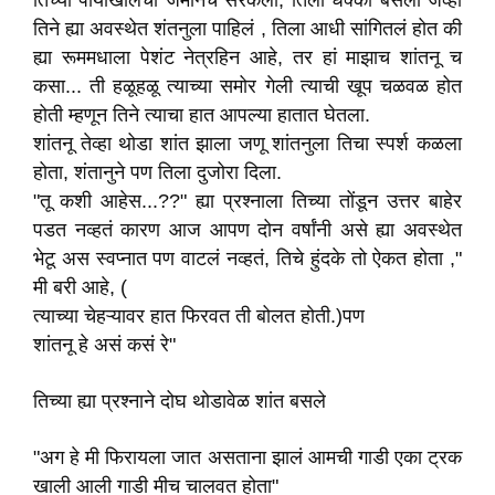
तिच्या पायाखालची जमीनच सरकली, तिला धक्का बसला जेव्हा
तिने ह्या अवस्थेत शंतनुला पाहिलं , तिला आधी सांगितलं होत की
ह्या रूममधाला पेशंट नेत्रहिन आहे, तर हां माझाच शांतनू च
कसा... ती हळूहळू त्याच्या समोर गेली त्याची खूप चळवळ होत
होती म्हणून तिने त्याचा हात आपल्या हातात घेतला.
शांतनू तेव्हा थोडा शांत झाला जणू शांतनुला तिचा स्पर्श कळला
होता, शंतानुने पण तिला दुजोरा दिला.
"तू कशी आहेस...??" ह्या प्रश्नाला तिच्या तोंडून उत्तर बाहेर
पडत नव्हतं कारण आज आपण दोन वर्षांनी असे ह्या अवस्थेत
भेटू अस स्वप्नात पण वाटलं नव्हतं, तिचे हुंदके तो ऐकत होता ,"
मी बरी आहे, (
त्याच्या चेहऱ्यावर हात फिरवत ती बोलत होती.)पण
शांतनू हे असं कसं रे"
तिच्या ह्या प्रश्नाने दोघ थोडावेळ शांत बसले
"अग हे मी फिरायला जात असताना झालं आमची गाडी एका ट्रक
खाली आली गाडी मीच चालवत होता"