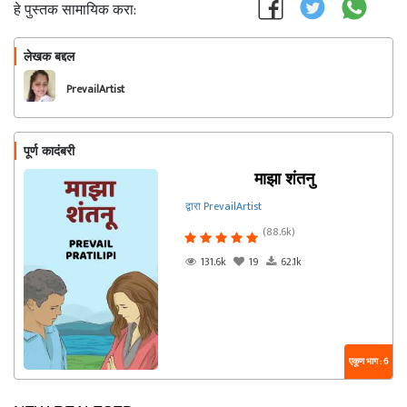
हे पुस्तक सामायिक करा:
लेखक बद्दल
फॉलो करा
PrevailArtist
पूर्ण कादंबरी
माझा शंतनु
द्वारा PrevailArtist
(88.6k)
131.6k
19
62.1k
एकूण भाग : 6