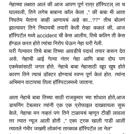
नेहाच्या लक्षात आलं की आज आपण पूर्ण रात्र हॉस्पिटल् ला च
घालवली, तिने लगेच बाबाना कॉल केला ," की बाबा मी आता
निघतेय येताना काही आणायचं आहे का...??" तीच बोलणं
झाल्यावर तिने निघायची तयारी केली तेव्हा कळलं की, आज
हॉस्पिटॅल मध्ये accident ची केस आलीय, तिचे कलिग ती केस
हॅण्डल करत होते त्यांचा निरोप घेऊन नेहा घरी गेली.
घरी गेल्यावर तिचे बाबा तिच्या आवडीचे पदार्थ तयार करून देत
असे. नेहाची आई गेल्या नंतर नेहा आणि बाबा दोघ पण
एकमेकांसाठी जगत होते. नेहाचे बाबा नेहासाठी खूप खुष होते
कारण तिने त्याचं डॉक्टर होण्याचं स्वप्न पूर्ण केलं होत. त्यांना
अभिमान वाटायचा तिला हॉस्पिटलमध्ये जाताना.
आता नेहाचे बाबा तिच्या साठी राजकुमार च्या शोधात होते,आज
डायनिंग टेबलवर त्यांनी एक एक प्रोफाइल दाखवायला सुरू
केले, नेहाचा मन नव्हतं पण तिने टाळायचं म्हणून टीव्ही लावला
तर त्यात न्यूज आली होती ," एका ट्रक खाली गाडी आली
त्यातले गंभीर जखमी लोकांना तात्काळ हॉस्पिटॅल ला नेल"