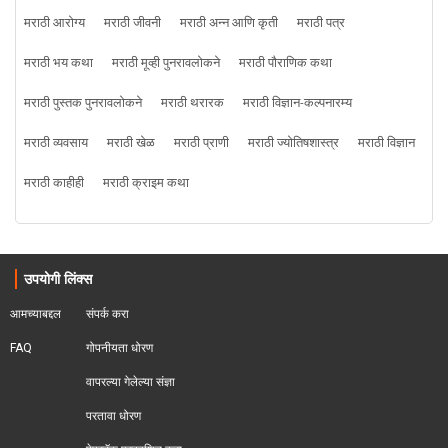
मराठी आरोग्य
मराठी जीवनी
मराठी अन्न आणि कृती
मराठी पत्र
मराठी भय कथा
मराठी मूव्ही पुनरावलोकने
मराठी पौराणिक कथा
मराठी पुस्तक पुनरावलोकने
मराठी थरारक
मराठी विज्ञान-कल्पनारम्य
मराठी व्यवसाय
मराठी खेळ
मराठी प्राणी
मराठी ज्योतिषशास्त्र
मराठी विज्ञान
मराठी काहीही
मराठी क्राइम कथा
उपयोगी लिंक्स
आमच्याबद्दल
संपर्क करा
FAQ
गोपनीयता धोरण
वापरल्या गेलेल्या संज्ञा
परतावा धोरण 