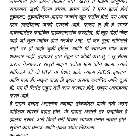
जगण्याचा एक कारण मिळाले होते. खरच तू माझ्या आयुष्यात
सगळ्यात खुशी दिल्या होत्या. इतकं कसं रे प्रेम झालं होतं
तुझ्यावर. तुझ्याशिवाय आयुष्य जगणंच खूप कठीण होतं. पण आता
मला एकटीलाच जगणे गरजेचे आहे. कारण तु ही हे सगळं
वाचल्यानंतर कदाचित माझ्यासारखंच करशील. ही खूप मोठी गोष्ट
आहे जी तुला माहीत होणे गरजेच आहे. मी जर तुला सांगितले
नाही तर ही माझी चुकी होईल. आणि मी स्वतःला माफ करू
शकणार नाही. हृदयावर हात ठेवून या ओळी वाच तु. " तू सेक्स
करून गेल्यानंतर रात्री माझ्या पतीचा मला फोन आला. त्याने
सांगितले की तो HIV चा पेशंट आहे. त्याला AIDS झालाय.
आणि मला ही. माझ्या बाळा हि झाला असता कदाचित आणि तुला
ही. मग मी जिवंत राहुन तरी काय करणार होते. म्हणुण आत्महत्या
करत आहे.
हे सगळ वाचत असतांना त्याच्या डोळ्यांतलं पाणी नदी भरुन
वाहिल्या सारखं वहात होतं. मी गावात असतो तर कदाचित हे
झालंच नसतं. असे किती तरी विचार त्याच्या मनात नाचत होते.
सुचेना काय करावं. आणि एकच पर्याय निवडला...
आत्महत्या