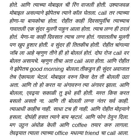
होते. आणि त्याच्या मोबाइल ची रिंग वाजली होती. उश्याजवळ
मोबाइल असल्याने झोपेतच त्याने कॉल घेतला. call तर त्याच्या
होणा-या बायकोचा होता. रोहीत काही दिवसापुर्वीच त्याच्याच
गावातली एक सुंदर मुलगी पाहुन आला होता. त्याच लग्न ही ठरलं
होतं. येणा-या काही दिवसात त्याच लग्न होतं. गावातलीच मुलगी
पण खुप हुशार होती. व सुंदर ही तितकीच होती. रोहीत चांगल्या
जॉब ला आहे म्हणुण तीने ही हो बोललं होतं. दोघ रोज call वर
बोलत असायचे. म्हणुण तीचा अता call अला होता. आणि रोहीत
ने झोपेतच good morning बोलला.तीकडुन ही सुंदर अवाजात
तेच ऐकायला भेटलं. मोबाइल वरुन किस देत ती बोलली उठा
अता. आणि तो हो करत या अंगावरुन त्या अंगावर झाला. आणि
बोलला, एवढ्या सकाळी तु इथे हवी होती. मस्त किस करत
बसलो असतो ना. आणि ती बोलली लग्ना नंतर सर्व काही.
त्याआधी काहीच नाही. साधा टच ही नाही. आणि रोहीत मोठ्याने
हसला. दोघंही हसत त्याने बाय म्हटलं. आणि फोन ठेवुन दिला.
मग उठुन अंघोळ केली आणि coffee तयार करु लागला.
तेवढ्यात त्याला त्याच्या office मधल्या friend चा call आला.