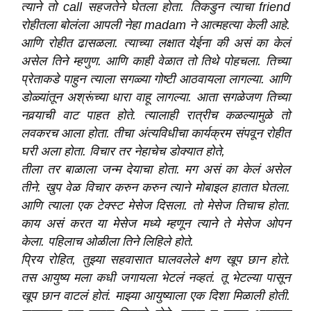
त्याने तो call सहजतेने घेतला होता. तिकडुन त्याचा friend
रोहीतला बोलंला आपली नेहा madam ने आत्महत्या केली आहे.
आणि रोहीत ढासळला. त्याच्या लक्षात येईना की असं का केलं
असेल तिने म्हणुण. आणि काही वेळात तो तिथे पोहचला. तिच्या
प्रेताकडे पाहुन त्याला सगळ्या गोष्टी आठवायला लागल्या. आणि
डोळ्यांतून अश्रूंच्या धारा वाहू लागल्या. आता सगळेजण तिच्या
नवर्‍याची वाट पाहत होते. त्यालाही रात्रीच कळल्यामुळे तो
लवकरच आला होता. तीचा अंत्यविधीचा कार्यक्रम संपवून रोहीत
घरी अला होता. विचार तर नेहाचेच डोक्यात होते,
तीला तर बाळाला जन्म देयाचा होता. मग असं का केलं असेल
तीने. खुप वेळ विचार करुन करुन त्याने मोबाइल हातात घेतला.
आणि त्याला एक टेक्स्ट मेसेज दिसला. तो मेसेज तिचाच होता.
काय असं करत या मेसेज मध्ये म्हणून त्याने ते मेसेज ओपन
केला. पहिलाच ओळीला तिने लिहिले होते.
प्रिय रोहित, तुझ्या सहवासात घालवलेले क्षण खूप छान होते.
तस आयुष्य मला कधी जगायला भेटलं नव्हतं. तू भेटल्या पासून
खूप छान वाटलं होतं. माझ्या आयुष्याला एक दिशा मिळाली होती.