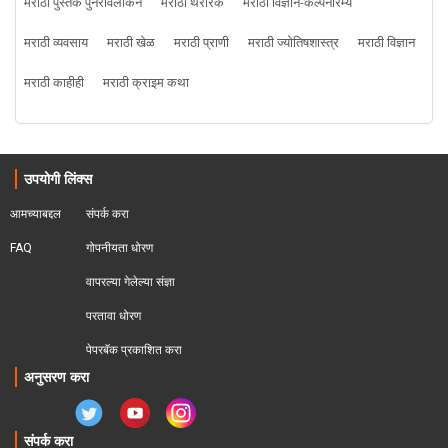
मराठी पुस्तक पुनरावलोकने
मराठी थरारक
मराठी विज्ञान-कल्पनारम्य
मराठी व्यवसाय
मराठी खेळ
मराठी प्राणी
मराठी ज्योतिषशास्त्र
मराठी विज्ञान
मराठी काहीही
मराठी क्राइम कथा
उपयोगी लिंक्स
आमच्याबद्दल
संपर्क करा
FAQ
गोपनीयता धोरण
वापरल्या गेलेल्या संज्ञा
परतावा धोरण 
पेपरबॅक प्रकाशित करा
अनुसरण करा
संपर्क करा