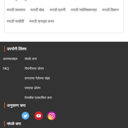
मराठी व्यवसाय
मराठी खेळ
मराठी प्राणी
मराठी ज्योतिषशास्त्र
मराठी विज्ञान
मराठी काहीही
मराठी क्राइम कथा
उपयोगी लिंक्स
आमच्याबद्दल
संपर्क करा
FAQ
गोपनीयता धोरण
वापरल्या गेलेल्या संज्ञा
परतावा धोरण 
पेपरबॅक प्रकाशित करा
अनुसरण करा
संपर्क करा