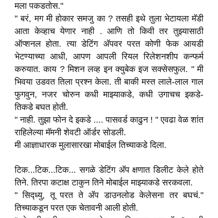
मला पकडतोस."
" बरं, मग मी होकार समजु का ? तसही इथे तुला भेटायला मॅडी
आता केव्हाच येणार नाही . आणि तो किवी तर तुझ्यासाठी
ऑप्शनल होता. त्या डेटिंग अ‍ॅपवर परत कोणी फेक आयडी
भेटण्याच्या आधी, आपण आपली रियल रिलेशनशीप कन्फर्म
करुयात. काय ? मिशन लव्ह इन क्युबेक इज सक्सेसफुल. " मी
भिवया उडवत तिला प्रश्न केला. ती बाकी मस्त लाले-लाल गाल
फुगवुन, नजर चोरुन कधी माझ्याकडे, कधी उगाचच इकडे-
तिकडे बघत होती.
" नाही. तुझा फोन दे इकडे .... पासवर्ड काढुन ! " एवढा वेळ शांत
राहिलेल्या मॅमनी शेवटी ऑर्डर सोडली.
मी आज्ञाधारक मुलासारखा मोबाईल तिच्याकडे दिला.
टिक...टिक...टिक... सगळे डेटिंग अ‍ॅप क्षणात डिलीट केले होते
तिने. तिरपा कटाक्ष टाकुन तिने मोबाईल माझ्याकडे सरकवला.
" सिद्ध्यु, तू परत ते अ‍ॅप डाउनलोड केलेसना तर बघचं."
तिच्याकडून परत एक चेतावनी आली होती.