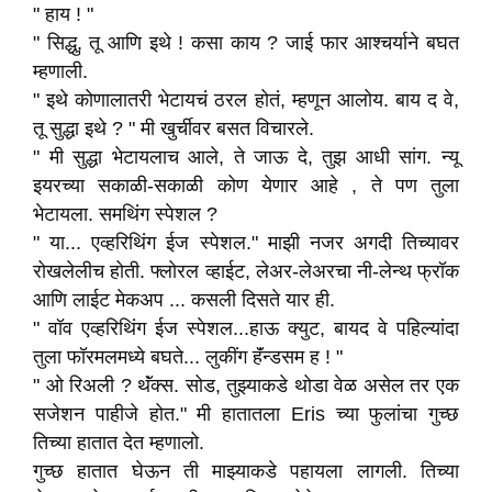
" हाय ! "
" सिद्धु, तू आणि इथे ! कसा काय ? जाई फार आश्चर्याने बघत
म्हणाली.
" इथे कोणालातरी भेटायचं ठरल होतं, म्हणून आलोय. बाय द वे,
तू सुद्धा इथे ? " मी खुर्चीवर बसत विचारले.
" मी सुद्धा भेटायलाच आले, ते जाऊ दे, तुझ आधी सांग. न्यू
इयरच्या सकाळी-सकाळी कोण येणार आहे , ते पण तुला
भेटायला. समथिंग स्पेशल ?
" या... एव्हरिथिंग ईज स्पेशल." माझी नजर अगदी तिच्यावर
रोखलेलीच होती. फ्लोरल व्हाईट, लेअर-लेअरचा नी-लेन्थ फ्रॉक
आणि लाईट मेकअप ... कसली दिसते यार ही.
" वॉव एव्हरिथिंग ईज स्पेशल...हाऊ क्युट, बायद वे पहिल्यांदा
तुला फॉरमलमध्ये बघते... लुकींग हॅंन्डसम ह ! "
" ओ रिअली ? थॅंक्स. सोड, तुझ्याकडे थोडा वेळ असेल तर एक
सजेशन पाहीजे होत." मी हातातला Eris च्या फुलांचा गुच्छ
तिच्या हातात देत म्हणालो.
गुच्छ हातात घेऊन ती माझ्याकडे पहायला लागली. तिच्या