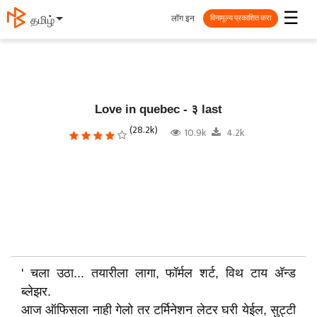
☰
लॉग इन
తెలుగు
विनामूल्य प्रकाशित करा
Love in quebec - ३ last
(28.2k)
10.9k
4.2k
' चला उठा... तयारीला लागा, फॉर्मल शर्ट, विथ टाय अ‍ॅन्ड
ब्लेझर.
आज ऑफिसला नाही गेलो तर टर्मिनेशन लेटर घरी येईल, सुट्टी