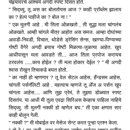
चेहर्‍यावरचे आश्चर्य अगदी स्पष्ट दिसत होते.
" सिद्ध्यु, तू अस का बोलतोयस आज ? काही प्रॉब्लेम झालाय
का ? हेल्प पाहीजे का ? बोल ना ! "
" एक मुलगी आहे . मी तिला ओळखतो , ती सुद्धा मला चांगलंच
ओळखते. आम्ही चांगले मीत्र आहोत अस समज. आम्हा दोघांच्या
आवडी-निवडी, विचात, थोडेसे ड्रेसिंग सेन्स, खाण्या-पिण्याच्या
गोष्टी वैगेरे अगदी बर्‍याच गोष्टी मिळत्या-जुळत्या आहेत. खुप
आधीपासून मला आवडते ती... आज तिला प्रपोज करायच
ठरवलंय .....काय होईल ? ती मला होकार देईल ? " मी अगदी
श्वास रोखुन तिचाकडे बघत होतो.
" का नाही हो म्हणणार ? तू वेल सेटल आहेस, हॅंन्डसम आहेस,
चांगली पर्सनॅलिटी आहे . महत्वाच म्हणजे तू अ‍ॅॅॅॅज अ पर्सन खुप
चांगला आहेस.... आणि तुझ प्रेमं, ते तुझ्या डोळ्यात स्पष्ट
दिसतंय. या आधी मी तुला एवढा सिरिअस केव्हाच पाहिला नाहिये
सिद्ध्यु. ती मुलगी नक्की हो म्हणेल बघ." ती एका क्षणात सार
काही बोलुन गेली.
" नक्की ?" मी मोबाईल वर मेसेज सेन्ट करत पुन्हा प्रश्न केला.