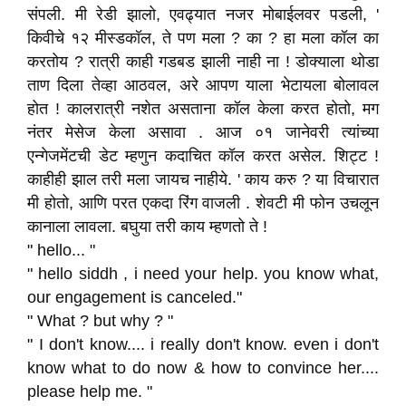
संपली. मी रेडी झालो, एवढ्यात नजर मोबाईलवर पडली, '
किवीचे १२ मीस्डकॉल, ते पण मला ? का ? हा मला कॉल का
करतोय ? रात्री काही गडबड झाली नाही ना ! डोक्याला थोडा
ताण दिला तेव्हा आठवल, अरे आपण याला भेटायला बोलावल
होत ! कालरात्री नशेत असताना कॉल केला करत होतो, मग
नंतर मेसेज केला असावा . आज ०१ जानेवरी त्यांच्या
एन्गेजमेंटची डेट म्हणुन कदाचित कॉल करत असेल. शिट्ट !
काहीही झाल तरी मला जायच नाहीये. ' काय करु ? या विचारात
मी होतो, आणि परत एकदा रिंग वाजली . शेवटी मी फोन उचलून
कानाला लावला. बघुया तरी काय म्हणतो ते !
" hello... "
" hello siddh , i need your help. you know what,
our engagement is canceled."
" What ? but why ? "
" I don't know.... i really don't know. even i don't
know what to do now & how to convince her....
please help me. "