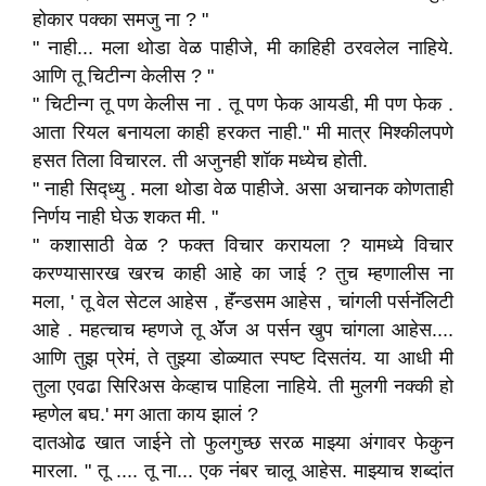
होकार पक्का समजु ना ? "
" नाही... मला थोडा वेळ पाहीजे, मी काहिही ठरवलेल नाहिये.
आणि तू चिटीन्ग केलीस ? "
" चिटीन्ग तू पण केलीस ना . तू पण फेक आयडी, मी पण फेक .
आता रियल बनायला काही हरकत नाही." मी मात्र मिश्कीलपणे
हसत तिला विचारल. ती अजुनही शॉक मध्येच होती.
" नाही सिद्ध्यु . मला थोडा वेळ पाहीजे. असा अचानक कोणताही
निर्णय नाही घेऊ शकत मी. "
" कशासाठी वेळ ? फक्त विचार करायला ? यामध्ये विचार
करण्यासारख खरच काही आहे का जाई ? तुच म्हणालीस ना
मला, ' तू वेल सेटल आहेस , हॅंन्डसम आहेस , चांगली पर्सनॅलिटी
आहे . महत्चाच म्हणजे तू अ‍ॅॅॅॅज अ पर्सन खुप चांगला आहेस....
आणि तुझ प्रेमं, ते तुझ्या डोळ्यात स्पष्ट दिसतंय. या आधी मी
तुला एवढा सिरिअस केव्हाच पाहिला नाहिये. ती मुलगी नक्की हो
म्हणेल बघ.' मग आता काय झालं ?
दातओढ खात जाईने तो फुलगुच्छ सरळ माझ्या अंगावर फेकुन
मारला. " तू .... तू ना... एक नंबर चालू आहेस. माझ्याच शब्दांत