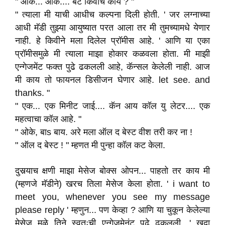
" ओके... ओके.... बट किवीच काय ? "
" त्याला मी याची आधीच कल्पना दिली होती. ' जर लग्नाच्या
आधी मॅडी तुझ्या आयुष्यात परत आला तर मी तुमच्यामधे येणार
नाही. हे किवीने मला दिलेल प्रॉमीस आहे. ' आणि या एका
प्रॉमीसमुळे मी त्याला माझा होकार कळवला होता. मी माझी
एन्गेजमेंट फक्त पुढे ढकलली आहे, कॅन्सल केलेली नाही. आज
मी काय तो फायनल डिसीजन घेणार आहे. let see. and
thanks. "
" एक... एक मिनीट जाई.... कॅन आय कॉल यु लेटर.... एक
महत्वाचा कॉल आहे. "
" ओके, बाs बाय. अरे मला ऑल द बेस्ट वीश तरी कर ना !
" ऑल द बेस्ट ! " म्हणत मी पुन्हा कॉल कट केला.
दुसर्‍याच क्षणी माझा मेसेज बोक्स ओपन... पाहतो तर काय मी
(म्हणजे मॅडीने) खरच तिला मेसेज केला होता. ' i want to
meet you, whenever you see my message
please reply ' म्हणुन... पण केव्हा ? आणि या चुकून केलेल्या
मेसेज मुळे तिने स्वतःची एन्गेजमेनंट पुढे ढकलली. ' खुदा