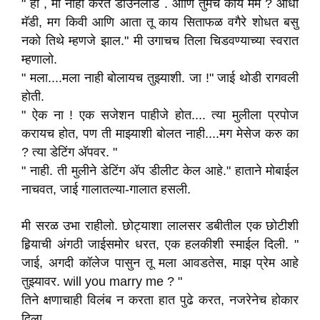
" हो , मी नाही करत डाउनलोड . आणि तुमच काय मॅम ? आधी
मॅडी, मग किवी आणि आता तू काय सिताफळ वगैरे शोधत बसु
नको तिथे म्हणजे झाल." मी उगाचच तिला चिडवण्याच्या स्वरात
म्हणालो.
" मला....मला नाही बोलायच तुझ्याशी. जा !" जाई थोडी रागवली
होती.
" ऐक ना ! एक सजेशन पाहीजे होत.... त्या मुलीला प्रपोज
करायच होत, पण ती माझ्याशी बोलत नाही....मग मेसेज करु का
? त्या डेटिंग अ‍ॅपवर. "
" नाही. ती मुलीने डेटिंग अ‍ॅप डीलीट केल आहे." हाताने मोबाईल
नाचवत, जाई गालातल्या-गालात हसली.
मी सरळ उभा राहीलो. छोट्याशा लालसर डबीतील एक छोटीशी
हिर्‍याची अंगठी जाईसमोर धरत, एक हलकीशी स्माईल दिली. "
जाई, अगदी कॉलेज पासुन तू मला आवडतेस, माझ प्रेम आहे
तुझ्यावर. will you marry me ? "
तिने क्षणाचाही विलंब न करता हात पुढे करत, नजरेनेच होकार
दिला.