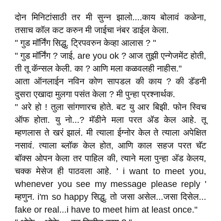
दोन मिनिटांसाठी तर मी सुन्न झालो....काय बोलावं कळेना,
तसाच कॉल कट करुन मी जाईचा नंबर डाईल केला.
" गुड मॉर्निंग सिद्धु. ट्रिपवरुन केव्हा आलास ? "
" गुड मॉर्निंग ? जाई, are you ok ? आज तुझी एन्गेजमेंट होती,
ती तू कॅन्सल केली. का ? आणि मला कळवलही नाहीस."
आता ऑनलाईन नविन कोण सापडल की काय ? की डॅडनी
दुसरा एखादा मुलगा पसंत केला ? मी पुन्हा प्रश्नार्थक.
" अरे हो ! तुला सांगणारच होते. बट यु आर बिझी. फोन स्विच
ऑफ होता. यु नो...? मॅडीने मला परत अ‍ॅड केल आहे. तू
म्हणलास ते खरं झालं. मी त्याला ईग्नोर केल ते त्याला अपेक्षित
नसावं. त्याला ब्लॉक केल होत, आणि काल सहज परत चॅट
बॉक्स ओपन केला तर पाहिल की, त्याने मला पुन्हा अ‍ॅड केलय,
चक्क मेसेज ही पाठवला आहे. ' i want to meet you,
whenever you see my message please reply '
म्हणुन. i'm so happy सिद्धु. तो जसा असेल...जसा दिसेल...
fake or real...i have to meet him at least once."