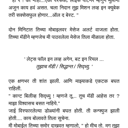
" हो रे ! का नाही...एका परफेक्ट लाईफ पार्टनर म्हणुन मुलींना
अजुन काय हवं असत. चला निदान तुझ मिशन लव्ह इन क्युबेक
तरी सक्सेसफुल होणार...ऑल द बेस्ट. "
दोन मिनिटात तिच्या मोबाइलवर मेसेज अलर्ट वाजला होता.
तिच्या मॅडीने म्हणजेच मी पाठवलेला मेसेज तिला मीळाला होता.
' लेट्स फॉल इन लव्ह अगेन, बट इन रियल ...
तुझाच मॅडी / सिद्धान्त / सिद्ध्यु. '
एक क्षणभर ती शांत झाली. आणि माझ्याकडे एकटक बघत
राहिली.
" कान्ट बिलीव्ह सिद्ध्यु ! म्हणजे तू... तुच मॅडी आहेस तर ?
माझा विश्वासच बसत नाहिये."
जाई विस्फारलेल्या डोळ्यांनी बघत होती. ती कन्फ्युज झाली
होती.... काय बोलावते तिला सुचेना.
मी मोबाईल तिच्या समोर दाखवत म्हणालो, " हो मीच तो. मग तुझा