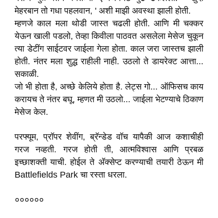
मेहरबान तो गधा पहलवान, ' अशी माझी अवस्था झाली होती.
म्हणजे काल मला थोडी जास्त चढली होती. आणि मी चक्कर
येऊन खाली पडलो, तेव्हा किवीला पाठवत असलेला मेसेज चुकून
त्या डेटींग साईटवर जाईला गेला होता. काल जरा जास्तच झाली
होती. नंतर मला शुद्ध राहीली नाही. उठलो ते डायरेक्ट आत्ता...
सकाळी.
जो भी होता है, अच्छे केलिये होता है. लेट्स गो... ऑफिसच काय
करायच ते नंतर बघू, म्हणत मी उठलो... जाईला भेटण्याचे ठिकाण
मेसेज केल.
परफ्यूम, प्रॉपर शेवींग, ब्रॅन्डेड वॉच यापैकी आज कशाचीही
गरज नव्हती. गरज होती ती, आत्मविश्वास आणि प्रबळ
इच्छाशक्ती याची. होईल ते अ‍ॅक्सेप्ट करण्याची तयारी ठेऊन मी
Battlefields Park चा रस्ता धरला.
००००००