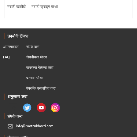
मराठी काहीही
मराठी क्राइम कथा
उपयोगी लिंक्स
आमच्याबद्दल
संपर्क करा
FAQ
गोपनीयता धोरण
वापरल्या गेलेल्या संज्ञा
परतावा धोरण 
पेपरबॅक प्रकाशित करा
अनुसरण करा
संपर्क करा
info@matrubharti.com