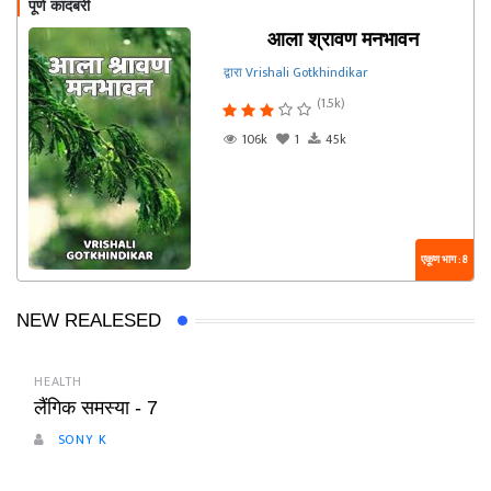
पूर्ण कादंबरी
आला श्रावण मनभावन
द्वारा Vrishali Gotkhindikar
(1.5k)
106k
1
45k
एकूण भाग : 8
NEW REALESED
HEALTH
लैंगिक समस्या - 7
SONY K