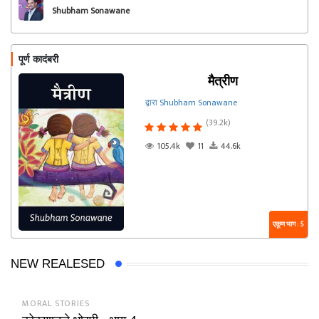
Shubham Sonawane
पूर्ण कादंबरी
मैत्रीण
द्वारा Shubham Sonawane
(39.2k)
105.4k
11
44.6k
एकूण भाग : 5
NEW REALESED
MORAL STORIES