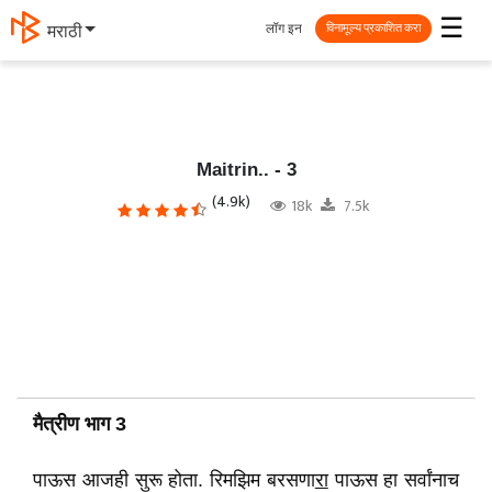
☰
लॉग इन
தமிழ்
विनामूल्य प्रकाशित करा
Maitrin.. - 3
(4.9k)
18k
7.5k
मैत्रीण भाग 3
पाऊस आजही सुरू होता. रिमझिम बरसणा
रा
पाऊस हा सर्वांनाच