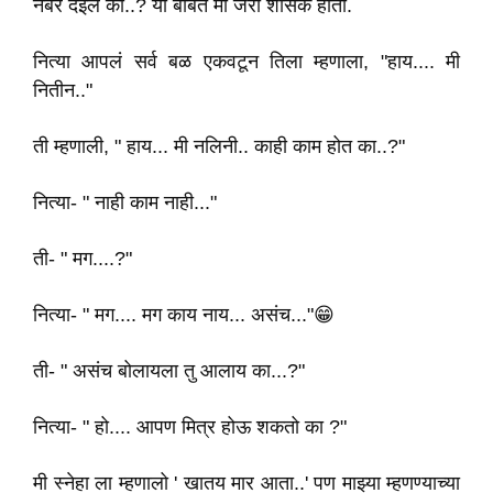
नंबर देईल का..? या बाबत मी जरा शासंक होतो.
नित्या आपलं सर्व बळ एकवटून तिला म्हणाला, "हाय.... मी
नितीन.."
ती म्हणाली, " हाय... मी नलिनी.. काही काम होत का..?"
नित्या- " नाही काम नाही..."
ती- " मग....?"
नित्या- " मग.... मग काय नाय... असंच..."😁
ती- " असंच बोलायला तु आलाय का...?"
नित्या- " हो.... आपण मित्र होऊ शकतो का ?"
मी स्नेहा ला म्हणालो ' खातय मार आता..' पण माझ्या म्हणण्याच्या