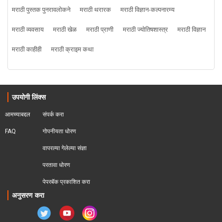
मराठी पुस्तक पुनरावलोकने
मराठी थरारक
मराठी विज्ञान-कल्पनारम्य
मराठी व्यवसाय
मराठी खेळ
मराठी प्राणी
मराठी ज्योतिषशास्त्र
मराठी विज्ञान
मराठी काहीही
मराठी क्राइम कथा
उपयोगी लिंक्स
आमच्याबद्दल
संपर्क करा
FAQ
गोपनीयता धोरण
वापरल्या गेलेल्या संज्ञा
परतावा धोरण 
पेपरबॅक प्रकाशित करा
अनुसरण करा