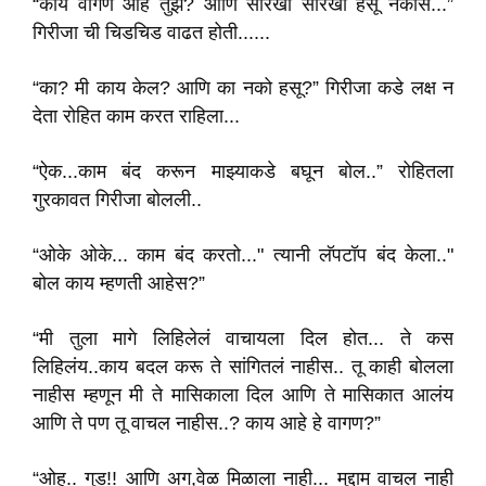
“काय वागण आहे तुझ? आणि सारखा सारखा हसू नकोस...”
गिरीजा ची चिडचिड वाढत होती......
“का? मी काय केल? आणि का नको हसू?” गिरीजा कडे लक्ष न
देता रोहित काम करत राहिला...
“ऐक...काम बंद करून माझ्याकडे बघून बोल..” रोहितला
गुरकावत गिरीजा बोलली..
“ओके ओके... काम बंद करतो..." त्यानी लॅपटॉप बंद केला.."
बोल काय म्हणती आहेस?”
“मी तुला मागे लिहिलेलं वाचायला दिल होत... ते कस
लिहिलंय..काय बदल करू ते सांगितलं नाहीस.. तू काही बोलला
नाहीस म्हणून मी ते मासिकाला दिल आणि ते मासिकात आलंय
आणि ते पण तू वाचल नाहीस..? काय आहे हे वागण?”
“ओह.. गुड!! आणि अग,वेळ मिळाला नाही... मुद्दाम वाचल नाही