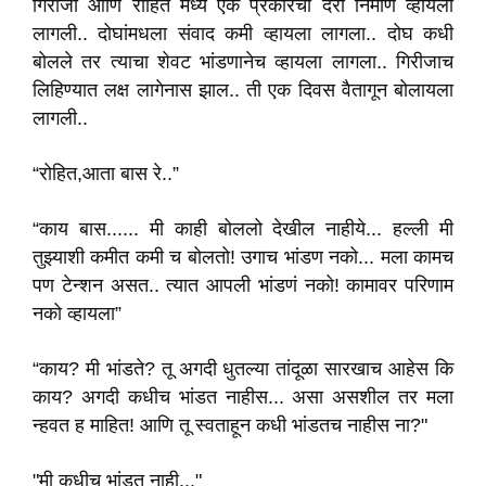
गिरीजा आणि रोहित मध्ये एक प्रकारची दरी निर्माण व्हायला
लागली.. दोघांमधला संवाद कमी व्हायला लागला.. दोघ कधी
बोलले तर त्याचा शेवट भांडणानेच व्हायला लागला.. गिरीजाच
लिहिण्यात लक्ष लागेनास झाल.. ती एक दिवस वैतागून बोलायला
लागली..
“रोहित,आता बास रे..”
“काय बास...... मी काही बोललो देखील नाहीये... हल्ली मी
तुझ्याशी कमीत कमी च बोलतो! उगाच भांडण नको... मला कामच
पण टेन्शन असत.. त्यात आपली भांडणं नको! कामावर परिणाम
नको व्हायला”
“काय? मी भांडते? तू अगदी धुतल्या तांदूळा सारखाच आहेस कि
काय? अगदी कधीच भांडत नाहीस... असा असशील तर मला
न्हवत ह माहित! आणि तू स्वताहून कधी भांडतच नाहीस ना?"
"मी कधीच भांडत नाही..."