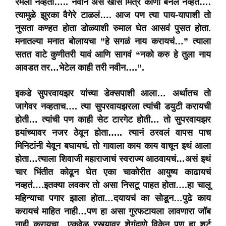
रमला नव्हता….. नवीन असे खास मित्र कोणी बनले नव्हते….
त्यामुळे झुरका वैगेरे टाळलं…. आज पण त्या पाय-यापाशी तो
नुसता कण्हत होता डोळ्याशी रुमाल घेत आसवं पुसत होता.
मनातल्या मनात बोलायचा ”हे सगळं नाय करायचं…” त्याला
सतत वाटे कुणीतरी यावं आणि सागवं “नको करु हे तुला नाय
आवडत तर…भेटेल काही तरी नवीन….”.
इकडे सुपरवायझर यांच्या डेक्सपाशी आला… अर्थातच तो
जागेवर नव्हताच…. त्या सुपरवायझरला त्यांची डयुटी करायची
होती… त्यांची पण काही सेट टारगेट होती… तो सुपरवायझर
हयांच्यावर नजर ठेवून होता….. त्यानं ठरवलं वापस पाच
मिनिटांनी येवून बघायचं. तो गावाला काय काय वाचून इथं आला
होता…त्याला शिवाजी महाराजाचं स्वराज्य आठवायचं…असं इथं
चार भिंतीत कोढून घेत एका चाकोरीत आयुष्य काढायचं
नव्हतं….इतक्या लवकर तो असा निसटू पाहत होता….हा चालू
महिन्याचा पगार झाला होता…दयायचं का सोडून…पुढे काय
करायचं माहित नाही…पण हा असा गुरफटायला लावणारा जॉब
नाही करायचा…एकवेळ रस्त्यावर शेगंदाणे विकेन पण हा शर्ट