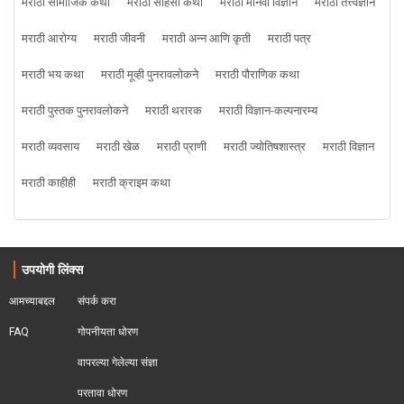
मराठी सामाजिक कथा
मराठी साहसी कथा
मराठी मानवी विज्ञान
मराठी तत्त्वज्ञान
मराठी आरोग्य
मराठी जीवनी
मराठी अन्न आणि कृती
मराठी पत्र
मराठी भय कथा
मराठी मूव्ही पुनरावलोकने
मराठी पौराणिक कथा
मराठी पुस्तक पुनरावलोकने
मराठी थरारक
मराठी विज्ञान-कल्पनारम्य
मराठी व्यवसाय
मराठी खेळ
मराठी प्राणी
मराठी ज्योतिषशास्त्र
मराठी विज्ञान
मराठी काहीही
मराठी क्राइम कथा
उपयोगी लिंक्स
आमच्याबद्दल
संपर्क करा
FAQ
गोपनीयता धोरण
वापरल्या गेलेल्या संज्ञा
परतावा धोरण 