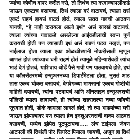
ज्यांचा कोणीच वापर करीत नसे, तो तिथंच त्या दरवाज्यापलीकडे
जाऊन एकटाच बसायचा, तिथं त्याला बरं वाटायचं, त्याला तसं
एकटं राहणं हायसं वाटतं होतं, त्याला सतत गावची आठवण
यायची, “हे नाही करायला आलो इथं” असं सारखं वाटायचं,
त्याला त्यांच्या गावाकडे असलेल्या आईवडीलाची स्वप्न पूर्ण
करायची होती पण त्यासाठी इथं असं राबणं पटत नव्हतं, पण
नाईलाज होता त्याला एका ओळखीच्यांनी नोकरीसाठी म्हणून
आणलं होतं त्यांच्याच घरी राहणं होतं त्यामुळे महिन्याशेवटी त्यांच
भाडं देणं होतचं, याशिवाय थोडें पैसे गावी पण पाठवायचे होते, इथं
या कॉलसेंटरमध्ये इन्शुअरनच्या डिपार्टंमेटला होता, नुसतं आठ
तास एकच घोकत बसायचं, वेगवेगळ्या माणसानां एकाच गोष्टीची
माहिती दयायची, त्यांना पटवायचं आणि ऑनलाइन इन्सुअरशची
पॉलिसी घ्याला लावायची, ही त्यांच्या शहरातल्या नव्या जॉबची
सुरवात होती, डोकं कामाला लागलं होतं, तो त्या भाडयांच्या घरी
जाऊन झोपल्यावर पण त्याला हेच इनशुअरनसची वाक्य आठवत
बसायची, मध्येच झोपेत पुटपुटायचा….. लंच टाईमला जेवण
आटपली की तिथंली पोर सिगरेट पियाला जायची, अजून हा तिथं