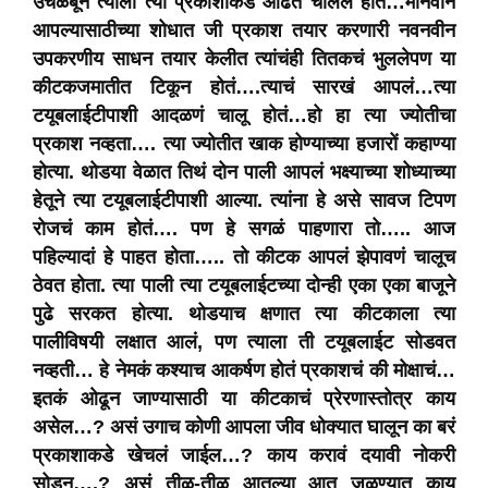
उंचळबून त्याला त्या प्रकाशाकडे ओढत चाललं होतं…मानवानं
आपल्यासाठीच्या शोधात जी प्रकाश तयार करणारी नवनवीन
उपकरणीय साधन तयार केलीत त्यांचंही तितकचं भुललेपण या
कीटकजमातीत टिकून होतं….त्याचं सारखं आपलं…त्या
टयूबलाईटीपाशी आदळणं चालू होतं…हो हा त्या ज्योतीचा
प्रकाश नव्हता…. त्या ज्योतीत खाक होण्याच्या हजारों कहाण्या
होत्या. थोडया वेळात तिथं दोन पाली आपलं भक्ष्याच्या शोध्याच्या
हेतूने त्या टयूबलाईटीपाशी आल्या. त्यांना हे असे सावज टिपण
रोजचं काम होतं…. पण हे सगळं पाहणारा तो….. आज
पहिल्यादां हे पाहत होता….. तो कीटक आपलं झेपावणं चालूच
ठेवत होता. त्या पाली त्या टयूबलाईटच्या दोन्ही एका एका बाजूने
पुढे सरकत होत्या. थोडयाच क्षणात त्या कीटकाला त्या
पालीविषयी लक्षात आलं, पण त्याला ती टयूबलाईट सोडवत
नव्हती… हे नेमकं कश्याच आकर्षण होतं प्रकाशचं की मोक्षाचं…
इतकं ओढून जाण्यासाठी या कीटकाचं प्रेरणास्तोत्र काय
असेल…? असं उगाच कोणी आपला जीव धोक्यात घालून का बरं
प्रकाशाकडे खेचलं जाईल…? काय करावं दयावी नोकरी
सोडून….? असं तीळ-तीळ आतल्या आत जळण्यात काय