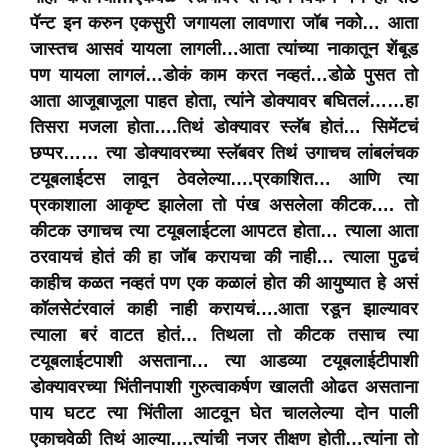
पॅन्ट इन करुन एकसुरी जगायला लावणारा जॉब नको… आता
जास्तच आसवं यायला लागली…आता त्यांच्या नाकातून शेंबूड
पण यायला लागलं…डोकं काम करत नव्हतं…डोळे पुसत तो
आता आजूबाजूला पाहत होता, त्यांने डोक्यावर बघितलं……हा
तिसरा मजला होता….तिथं डोक्यावर स्लॅब होतं… सिमेंटचं
छप्पर…… त्या डोक्यावरच्या स्लॅबवर तिथं उगाचच लांबलंचक
टयूबलाईटस लावून ठेवलेल्या….प्रकाशित… आणि त्या
प्रकाशाला आकृष्ट झालेला तो पंख असलेला कीटक…. तो
कीटक उगाचच त्या टयूबलाईटला आपटत होता… त्याला आता
ठरवायचं होतं की हा जॉब करायचा की नाही… त्याला पुढचं
काहीच कळत नव्हतं पण एक कळालं होत की आयुष्यात हे असं
कॉलसेटंरवालं काही नाही करायचं….आता रडून झाल्यावर
त्याला बरं वाटत होतं… तिथला तो कीटक तसाच त्या
टयूबलाईटपाशी असताना… त्या आडव्या टयूबलाईटीपाशी
डोक्यावरच्या भिंतीनपाशी गुरुत्वाकर्षण खालती ओढत असताना
पाय घटट त्या भिंतीला आटवून घेत चाललेल्या दोन पाली
एकाचवेळी तिथं आल्या….त्यांची नजर तीक्षण होती…त्यांना तो