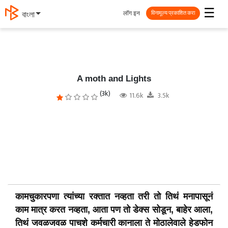
☰
लॉग इन
বাংলা
विनामूल्य प्रकाशित करा
A moth and Lights
(3k)
11.6k
3.5k
कामचुकारपणा त्यांच्या रक्तात नव्हता तरी तो तिथं मनापासूनं
काम मात्र करत नव्हता, आता पण तो डेक्स सोडून, बाहेर आला,
तिथं जवळजवळ पाचशे कर्मचारी कानाला ते मोठालेवाले हेडफोन