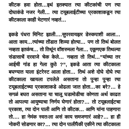
कीटक हवा होता…इथं इतक्यात त्या कीटकांची पण त्या
दोघाकंडे नजर गेली… त्या टयूबलाईटीच्या प्रकाशाकडून त्या
कीटकाला काही भेटणारं नव्हतं…
इकडे पंधरा मिनिट झाली….सुपरवायझर डेस्कपाशी आला…
आता काय…त्यांच्या तोंडात शिव्या होत्या… पण तो तिथं बोलत
नव्हता इतकंच… तो तिथूंन वॉशरुमला गेला… एकूणएक तिथल्या
संडासाचें दरवाजे चेक केले… नव्हता तो तिथं…”यांच्या तर
आईची गांड हा गेला कुठे ?”, इकडे आता त्या कीटकाला
बघण्यात याला इंटरेस्ट आला होता… तिथं अशे दोघे दोघे त्या
कीटकाला खायला टपलेले असताना तो पुन्हा पुन्हा त्या
टयूबलाईटच्या प्रकाशाकडे ओढला जात होता…का बरे?… हे
सगळं बघत असताना या चालू घडामोडीचा कोणता अर्थ काढत
तो आपल्या आयुष्याचा निर्णय घेणारं होता?… तो टयूबलाईटचा
प्रकाश, त्या दोन पाली आणि तो कीटक… आणि यांना पाहणारा
तो…. हा नेमंक स्वतःला असं काय समजणारं आहे?… हा ही
नोकरी सोडणार का?… त्या दोन पालीपैकी एकीने त्या कीटकाला