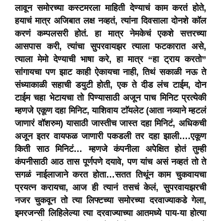
लावून समोरच्या कस्टमरला माहिती देण्याचं काम करतं होते,
हयाचं मात्र अजिबात लक्ष नव्हतं, त्यांना दिवसाला दोनशे कॉल
करणं कम्पलसरी होतं. हा मात्र नेमकेचं एकशे सत्तरच्या
आसपास करी, त्यांचा सुपरवायझर त्याला फटकारात असे,
त्याला मेमो देण्याची भाषा करे, हा मात्र “हा ट्राय करतो”
सांगायचा पण झाट काही ऐकायचा नाही, तिथं सकाळी नऊ ते
संध्याकाळी सहाची डयुटी होती, एक ते दीड लंच टाईम, दोन
टाईम चहा भेटायचा तो पिण्यासाठी अजून पाच मिनिट प्रत्येकी
म्हणजे एकूण दहा मिनिट, याशिवाय टाॅयलेट (आता नव्याने म्हटलं
जाणारं वॉशरुम) यासाठी जास्तीच जास्त दहा मिनिटं, अधिकची
अजून इतर वायफळ जाणारी पकडली तर दहा झाली….एकूण
किती साठ मिनिटं… म्हणजे कंपनीला अपेक्षित होतं तुम्ही
कंपनीसाठी आठ तास पूर्णपणे दयावे, पण यांच असं नव्हतं तो ते
सगळं नाईलाजाने करत होता…सतत तिथूंन काम चुकवायचा
प्रयत्न करायचा, आज ही त्यानं तसचं केलं, सुपरवायझरची
नजर चुकवून तो त्या लिफ्टच्या समोरच्या दरवाज्याकडे गेला,
इमरजन्सी लिहिलेल्या त्या दरवाज्याच्या आतमध्ये पाय-या होत्या