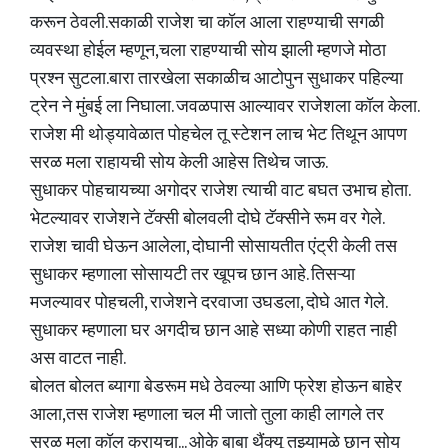
करून ठेवली.सकाळी राजेश चा कॉल आला राहण्याची सगळी
व्यवस्था होईल म्हणून,चला राहण्याची सोय झाली म्हणजे मोठा
प्रश्न सुटला.बारा तारखेला सकाळीच आटोपुन सुधाकर पहिल्या
ट्रेन ने मुंबई ला निघाला. जवळपास आल्यावर राजेशला कॉल केला.
राजेश मी थोड्यावेळात पोहचेल तू स्टेशन लाच भेट तिथून आपण
सरळ मला राहायची सोय केली आहेस तिथेच जाऊ.
सुधाकर पोहचायच्या अगोदर राजेश त्याची वाट बघत उभाच होता.
भेटल्यावर राजेशने टॅक्सी बोलवली दोघे टॅक्सीने रूम वर गेले.
राजेश चावी घेऊन आलेला, दोघानी सोसायतीत एंट्री केली तस
सुधाकर म्हणाला सोसायटी तर खूपच छान आहे. तिसऱ्या
मजल्यावर पोहचली, राजेशने दरवाजा उघडला, दोघे आत गेले.
सुधाकर म्हणाला घर अगदीच छान आहे सध्या कोणी राहत नाही
अस वाटत नाही.
बोलत बोलत ब्यागा बेडरूम मधे ठेवल्या आणि फ्रेश होऊन बाहेर
आला,तस राजेश म्हणाला चल मी जातो तुला काही लागले तर
सरळ मला कॉल करायचा... ओके बाबा थैंक्यू तुझ्यामुळे छान सोय