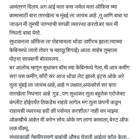
आमंत्रण दिलय. अग आई मला कस जमेल मला ऑफिस च्या
कामासाठी बारा तारखेला च मुंबई ला जायच आहे ,तु आणि बाबा या
जाऊन मी तुमची जाण्याची सगळी व्यवस्था करतो.बर चल मी
निघतो. बाबा येतो .
सुधाकरला ऑफिस ला पोहचायला थोडा उशीरच झाला.त्याच्या
केबिनमधे जातो तोवर च महादु(शिपाई) आला. साहेब तुम्हाला
मोठ्या सायबानी बोलावलय..
बर आलोच. म्हणून सुधाकर बॉस च्या केबिनमधे गेला, मी आय कमींग
सर! यस कमींग, सॉरी सर आज थोडा लेट झालो. इट्स ओके अरे
तुला मुंबई ला जायच आहे, आहे न लक्षात,अफकोर्स सर बारा
तारखेला निघनार आहे .गुड... पण सुधाकर तुला बहुतेक प्रोजेक्ट
कंप्लीट होईपर्यंत तिकडेच राहावे लागेल. मग तुला कंपनी कडून
राहायची व्यवस्था हवी की पर्सनल करशील? नाही सर माझ्या
ओळखीचे आहेत मी करेन सोय. ओके मग लागा कामाला, बेस्ट ऑफ
लक.थैंक्यू..
संध्याकाळी नेहमीप्रमाणे बाबांची औषध घेतली आईला कॉल केला...