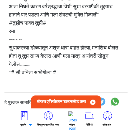
आता निघते कारण वर्षश्रद्धाचा विधी सुधा बरयापैकी तुझ्याच
हाताने पार पडला आणि मला शेवटची मुक्ति मिळाली"
#तुझीच फक्त तुझी#
रमा
~~~~
सुधाकरच्या डोळ्यातून अश्रु धारा वाहत होत्या, मनाशिच बोलत
होता तु तुझ साध्य केलस आणी मला मात्र अधांतरी सोडून
गेलीस...........
*# सौ. वनिता स.भोगील* #
मोफत एप्लिकेशन डाउनलोड करा
हे पुस्तक सामायिक करा:
लेखक बद्दल
फॉलो करा
पुस्तके
विनामूल्य प्रकाशित करा
कोट्स
व्हिडियो
प्रोफाईल
Vanita Bhogil