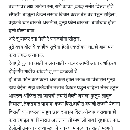
बघण्यावर लक्ष लागेना रमा, राणे काका ,काकू समोर दिसत होते.
लॅपटॉप बाजूला ठेऊन तसाच विचार करत बेड वर पडून राहिला,
पहाटचे चार वाजले असतील, पुन्हा फोन वाजला.. बाबांचाच होता.
हेलो बोला बाबा ..
अरे सुधाकर रमा गेली रे सगळ्यांना सोडून..
पुढे काय बोलावे काहीच सुचेना. हेलो एकतोयस ना.. हो बाबा पण
कस सगळ अचानक..
देवापुढे कुणाच काही चालत नाही बघ.. बर आम्ही आता दशक्रिया
होईपर्यंत गावीच थांबतो तू पण काळजी घे...
हो बाबा. फोन कट केला. अस कस झाल सगळ या विचारात पुन्हा
झोप येईना. सहा वाजेपर्यंत तसाच बेडवर पडून राहिला. नंतर उठून
आवरुन ऑफिस ला जायची तयारी केली. घराला कुलुप लावुन
निघाला, तेव्हढ़यात पायऱ्या वरुण विस,बावीस वर्षाची तरुणी येताना
दिसली. सुधाकरला पाहुन छान स्माइल दिल, ओळख नसताना ही
कस स्माइल या विचारात असताना ती म्हणाली हाय ! सुधाकर पन..
हेलो. मी तुमच्या वरच्या म्हणजे चवथ्या मजल्यावर राहते म्हणजे