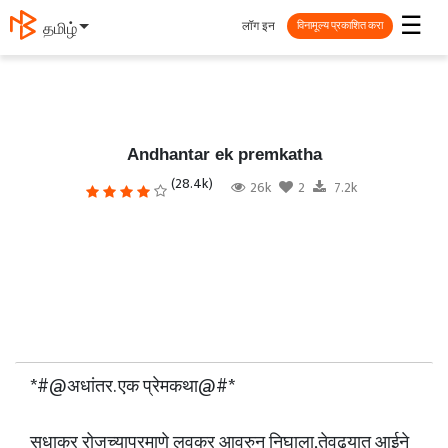
☰
लॉग इन
தமிழ்
विनामूल्य प्रकाशित करा
Andhantar ek premkatha
(28.4k)
26k
2
7.2k
*#@अधांतर. एक प्रेमकथा@#*
सुधाकर रोजच्याप्रमाणे लवकर आवरुन निघाला,तेवढ्यात आईने