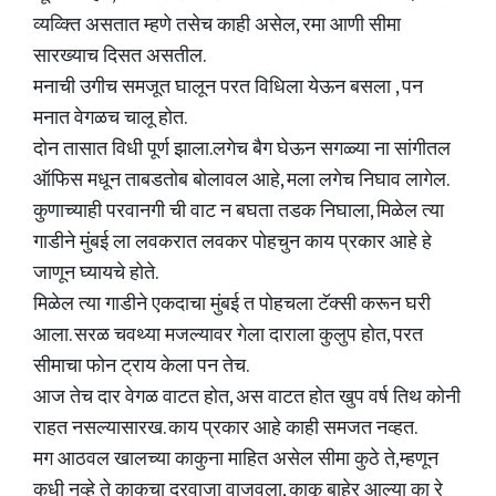
व्यव्क्ति असतात म्हणे तसेच काही असेल, रमा आणी सीमा
सारख्याच दिसत असतील.
मनाची उगीच समजूत घालून परत विधिला येऊन बसला , पन
मनात वेगळच चालू होत.
दोन तासात विधी पूर्ण झाला.लगेच बैग घेऊन सगळ्या ना सांगीतल
ऑफिस मधून ताबडतोब बोलावल आहे, मला लगेच निघाव लागेल.
कुणाच्याही परवानगी ची वाट न बघता तडक निघाला, मिळेल त्या
गाडीने मुंबई ला लवकरात लवकर पोहचुन काय प्रकार आहे हे
जाणून घ्यायचे होते.
मिळेल त्या गाडीने एकदाचा मुंबई त पोहचला टॅक्सी करून घरी
आला. सरळ चवथ्या मजल्यावर गेला दाराला कुलुप होत, परत
सीमाचा फोन ट्राय केला पन तेच.
आज तेच दार वेगळ वाटत होत, अस वाटत होत खुप वर्ष तिथ कोनी
राहत नसल्यासारख. काय प्रकार आहे काही समजत नव्हत.
मग आठवल खालच्या काकुना माहित असेल सीमा कुठे ते,म्हणून
कधी नव्हे ते काकुचा दरवाजा वाजवला, काकू बाहेर आल्या का रे