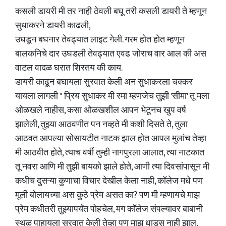
कसली डायरी मी तर नाही ठेवली बघू तरी कसली डायरी ते म्हणून
सुधाकरने डायरी काढली,
उघडून बघनार तेवढ्यात लाइट गेली. गरम होत होत म्हणून
बालकनिचे दार उघडली तेवढ्यात एवढ जोराच वार आल की अस
वाटल वादळ घरात शिरतय की काय.
डायरी काढून बघायला सुरवात केली अन सुधाकरला चक्कर
यायला लागली " प्रिय सुधाकर मी रमा म्हणजेच तुझी 'सीमा' तू मला
ओळखले नाहीस, कसा ओळखशील आपन भेटूनच खुप वर्ष
झालेली, तुझ्या आठवणीत पन नव्हते मी कशी दिसते ते, तुला
आठवत आपल्या सोसायटीत नाटक झाल होत आपल मुलांच तेव्हा
मी आठवीत होते, त्याच वर्षी तुम्ही नागपुरला आलात, त्या नाटकात
तू नवरा आणि मी तुझी बायको झाले होते, आणी त्या दिवसांपासून मी
कधीच दुसऱ्या कुणाचा विचार देखील केला नाही, कॉलेज मधे पण
मूली बोलायच्या अस कुठे प्रेम असत का? पण मी म्हणायचे माझ
प्रेम कधीतरी तुझ्यापर्यंत पोहचेल, मग कॉलेज संपल्यावर बाबानी
स्थळ पाहायला सुरवात केली तेव्हा पण माझ धाडस नाही झाल,