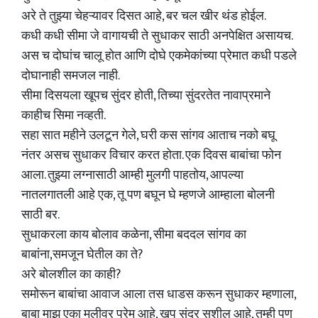
अरे ते तुझ्या चेहऱ्यावर दिसत आहे, बर चल खीर थंड होईल.
कधी कधी सीमा जे वागायची ते सुधाकर साठी अनपेक्षित असायच.
अस च दोघांच चालू होत आणि दोघे एकमेकांच्या प्रेमात कधी पडले
दोघानाही समजल नाही.
सीमा दिसयला खूपच सुंदर होती, तिच्या सुंदरतेत नावाप्रमाने
काहीच सिमा नव्हती.
सहा सात महीने उलटून गेले, घरी कस सांगव आताच नको बघू
नंतर असच सुधाकर विचार करत होता. एक दिवस बाबांचा फोन
आला. तुझ्या लग्नासाठी आम्ही मुलगी पाहतोय, आपल्या
नातलगातली आहे एक, तू पण बघून घे म्हणजे आम्हाला बोलनी
साठी बर.
सुधाकरला काय बोलाव कळेना, सीमा बददल सांगव का
बाबांना,समजून घेतील का ते?
अरे बोलशील का काही?
समोरून बाबांचा आवाज आला तस धाडस करून सुधाकर म्हणाला,
बाबा माझ एका मुलीवर प्रेम आहे, खुप सुंदर सुशील आहे, तुम्ही पण