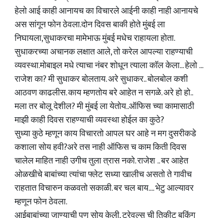
हेलो आई काही आनायच का विचारले आईनी काही नाही आनायचे
अस सांगून फोन ठेवला.दोन दिवस बाकी होते मुंबई ला
निघायला,सुधाकरचा मामेभाऊ मुंबई मधेच राहायला होता.
सुधाकरच्या अचानक लक्षात आले, तो करेल आपल्या राहण्याची
व्यवस्था.मोबाइल मधे त्याचा नंबर शोधून त्याला कॉल केला... हेलो ...
राजेश का? मी सुधाकर बोलताय. अरे सुधाकर.. बोलबोल कशी
आठवण काढलीस. काय म्हणतोय बरे आहेत न सगळे. अरे हो हो..
मला तर बोलू देशील? मी मुंबई ला येतोय..ऑफिस च्या कामासाठी
माझी काही दिवस राहण्याची व्यवस्था होईल का कुठे?
सुध्या कुठे म्हणून काय विचारतो आपल घर आहे न मग दुसरीकडे
कशाला सोय हवी?अरे तस नाही ऑफिस च काम किती दिवस
चालेल माहित नाही उगीच तुला त्रास नको. राजेश .. बर आहेत
ओळखीचे बाबांच्या त्यांचा फ्लेट सध्या खालीच असतो ते गावीच
राहतात विचारुन कळवतो सकाळी. बर चल बाय.... भेटु आल्यावर
म्हणून फोन ठेवला.
आईबाबांच्या जाण्याची पण सोय केली, ट्रेवल्स ची तिकीट बुकिंग