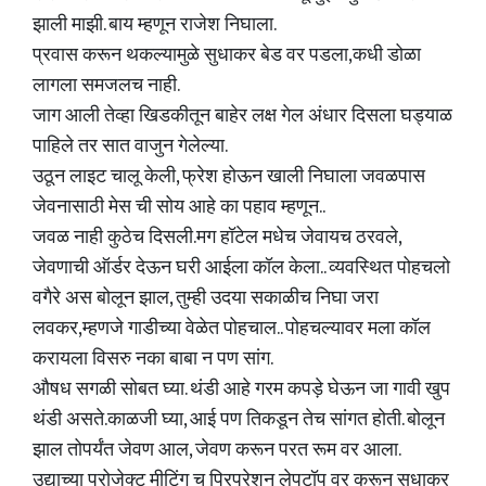
झाली माझी. बाय म्हणून राजेश निघाला.
प्रवास करून थकल्यामुळे सुधाकर बेड वर पडला,कधी डोळा
लागला समजलच नाही.
जाग आली तेव्हा खिडकीतून बाहेर लक्ष गेल अंधार दिसला घड्याळ
पाहिले तर सात वाजुन गेलेल्या.
उठून लाइट चालू केली, फ्रेश होऊन खाली निघाला जवळपास
जेवनासाठी मेस ची सोय आहे का पहाव म्हणून..
जवळ नाही कुठेच दिसली.मग हॉटेल मधेच जेवायच ठरवले,
जेवणाची ऑर्डर देऊन घरी आईला कॉल केला.. व्यवस्थित पोहचलो
वगैरे अस बोलून झाल, तुम्ही उदया सकाळीच निघा जरा
लवकर,म्हणजे गाडीच्या वेळेत पोहचाल.. पोहचल्यावर मला कॉल
करायला विसरु नका बाबा न पण सांग.
औषध सगळी सोबत घ्या. थंडी आहे गरम कपड़े घेऊन जा गावी खुप
थंडी असते.काळजी घ्या, आई पण तिकडून तेच सांगत होती. बोलून
झाल तोपर्यंत जेवण आल, जेवण करून परत रूम वर आला.
उद्याच्या प्रोजेक्ट मीटिंग च प्रिपरेशन लेपटॉप वर करून सुधाकर