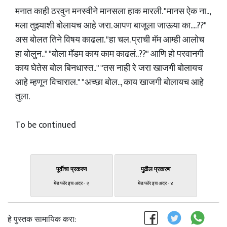
मनात काही ठरवुन मनस्वीने मानसला हाक मारली. "मानस ऐक ना..,
मला तुझ्याशी बोलायच आहे जरा. आपण बाजूला जाऊया का....??"
अस बोलत तिने विषय काढला. "हा चल. प्राची मॅम आम्ही आलोच
हा बोलुन.." "बोला मॅडम काय काम काढलं..??" आणि हो परवानगी
काय घेतेस बोल बिनधास्त.." "तस नाही रे जरा खाजगी बोलायच
आहे म्हणून विचाराल." "अच्छा बोल.., काय खाजगी बोलायच आहे
तुला.
To be continued
पूर्वीचा प्रकरण
पुढील प्रकरण
मेड फॉर इच अदर - २
मेड फॉर इच अदर - ४
हे पुस्तक सामायिक करा: