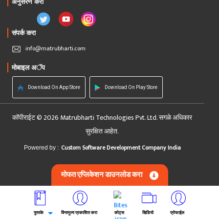
अनुसरण करा
संपर्क करा
info@matrubharti.com
मोबाइल अॅप
Download On App Store
Download On Play Store
कॉपीराईट © 2026 Matrubharti Technologies Pvt. Ltd. सगळे अधिकार
सुरक्षित आहेत.
Custom Software Development Company India
Powered by :
मोफत एप्लिकेशन डाउनलोड करा
पुस्तके
विनामूल्य प्रकाशित करा
कोट्स
व्हिडियो
प्रोफाईल