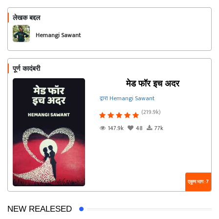
लेखक बद्दल
फॉलो करा
Hemangi Sawant
पूर्ण कादंबरी
मेड फॉर इच अदर
द्वारा Hemangi Sawant
(219.9k)
147.9k
48
77k
एकूण भाग : 7
NEW REALESED