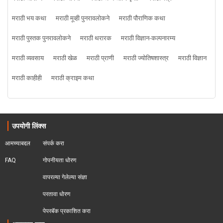
मराठी भय कथा
मराठी मूव्ही पुनरावलोकने
मराठी पौराणिक कथा
मराठी पुस्तक पुनरावलोकने
मराठी थरारक
मराठी विज्ञान-कल्पनारम्य
मराठी व्यवसाय
मराठी खेळ
मराठी प्राणी
मराठी ज्योतिषशास्त्र
मराठी विज्ञान
मराठी काहीही
मराठी क्राइम कथा
उपयोगी लिंक्स
आमच्याबद्दल
संपर्क करा
FAQ
गोपनीयता धोरण
वापरल्या गेलेल्या संज्ञा
परतावा धोरण 
पेपरबॅक प्रकाशित करा