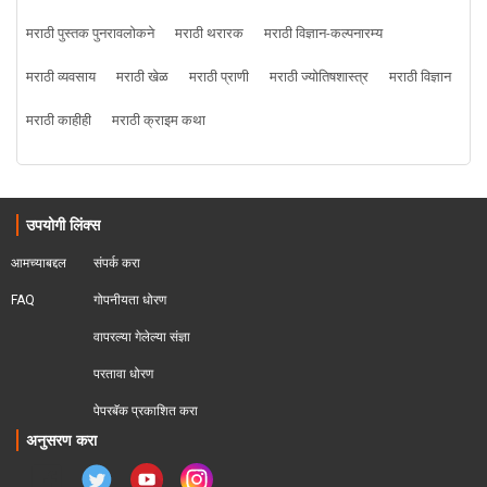
मराठी पुस्तक पुनरावलोकने
मराठी थरारक
मराठी विज्ञान-कल्पनारम्य
मराठी व्यवसाय
मराठी खेळ
मराठी प्राणी
मराठी ज्योतिषशास्त्र
मराठी विज्ञान
मराठी काहीही
मराठी क्राइम कथा
उपयोगी लिंक्स
आमच्याबद्दल
संपर्क करा
FAQ
गोपनीयता धोरण
वापरल्या गेलेल्या संज्ञा
परतावा धोरण 
पेपरबॅक प्रकाशित करा
अनुसरण करा