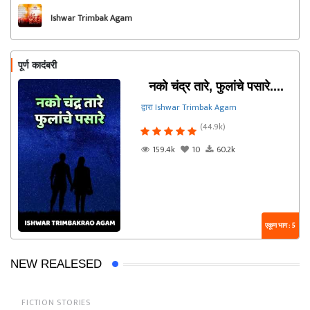
Ishwar Trimbak Agam
पूर्ण कादंबरी
नको चंद्र तारे, फुलांचे पसारे....
द्वारा Ishwar Trimbak Agam
(44.9k)
159.4k
10
60.2k
एकूण भाग : 5
NEW REALESED
FICTION STORIES