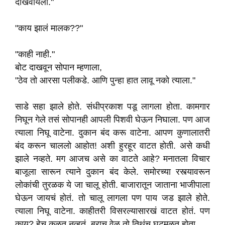
दाखवायला."
"काय झालं मालक??"
"काही नाही."
बोट दाखवून सोपान म्हणाला,
"ठेव तो आरसा पलीकडे. आणि पुन्हा हात लावू नको त्याला."
साडे सहा झाले होते. संधीप्रकाश पडू लागला होता. कामगार
निघून गेले तसं सोपानही आपली पिशवी घेऊन निघाला. पण आज
त्याला निघू वाटेना. दुकान बंद करू वाटेना. आपण कुणालातरी
बंद करून चाललो आहोत! अशी हुरहूर वाटत होती. असे कधी
झाले नव्हते. मग आजच असे का वाटते आहे? मनातला विचार
बाजूला सारून त्याने दुकान बंद केले. समोरच्या रस्त्यावरून
लोकांची तुरळक ये जा चालू होती. बाजारातून जाताना भाजीपाला
घेऊन जायचं होतं. तो चालू लागला पण पाय जड झाले होते.
त्याला निघू वाटेना. काहीतरी विसरल्यासारखं वाटत होतं. पण
काय? हेच कळत नव्हतं. बराच वेळ तो तिथंच घुटमळत होता.