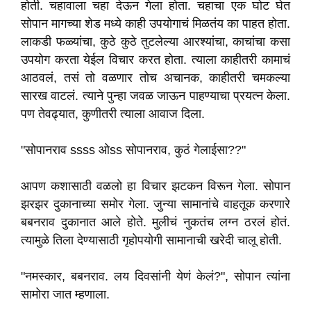
होती. चहावाला चहा देऊन गेला होता. चहाचा एक घोट घेत
सोपान मागच्या शेड मध्ये काही उपयोगाचं मिळतंय का पाहत होता.
लाकडी फळ्यांचा, कुठे कुठे तुटलेल्या आरश्यांचा, काचांचा कसा
उपयोग करता येईल विचार करत होता. त्याला काहीतरी कामाचं
आठवलं, तसं तो वळणार तोच अचानक, काहीतरी चमकल्या
सारख वाटलं. त्याने पुन्हा जवळ जाऊन पाहण्याचा प्रयत्न केला.
पण तेवढ्यात, कुणीतरी त्याला आवाज दिला.
"सोपानराव ssss ओss सोपानराव, कुठं गेलाईसा??"
आपण कशासाठी वळलो हा विचार झटकन विरून गेला. सोपान
झरझर दुकानाच्या समोर गेला. जुन्या सामानांचे वाहतूक करणारे
बबनराव दुकानात आले होते. मुलीचं नुकतंच लग्न ठरलं होतं.
त्यामुळे तिला देण्यासाठी गृहोपयोगी सामानाची खरेदी चालू होती.
"नमस्कार, बबनराव. लय दिवसांनी येणं केलं?", सोपान त्यांना
सामोरा जात म्हणाला.