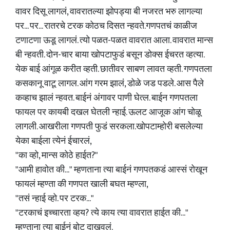
वावर दिसू लागलं, वावरातल्या झोपड्या बी नजरत भरु लागल्या
पर... पर... रातरचे टरक कोठच दिसत न्हवते.गणपतचं काळीज
टणाटणा ऊडू लागलं. त्यो पळत-पळत वावरात आला. वावरात मान्स
बी न्हवती. दोन-चार बाया खोपटाफुडं बसून डोक्स ईचरत व्हत्या.
येक बाई आंगूळ करीत व्हती. छातीवर साबण लावत व्हती. गणपतला
कसकानू वाटू लागल. आंग गरम झालं, डोळे जड पडले. आस पैले
कव्हाच झालं न्हवत. बाईनं अंगावर पाणी घेत्ल. बाईन गणपतला
फायल पर कायबी दखल घेतली न्हाई. ऊलट आजूक आंग चोळू
लागली. आखरीला गणपती फुडं सरकला.खोपटाम्होरी बसलेल्या
येका बाईला त्येनं ईचारलं,
"का व्हो, मान्स कोठे हाईत?"
"आमी हावोत की..." म्हणताना त्या बाईनं गणपतकडं आस्सं रोखून
फायलं म्हण्ता की गणपत खाली बघत म्हण्ला,
"तसं न्हाई व्हो. पर टरक..."
"टरकाचं इच्चारता व्हय? त्ये काय त्या वावरात हाईत की..."
म्हण्ताना त्या बाईनं बोट दाखवलं.