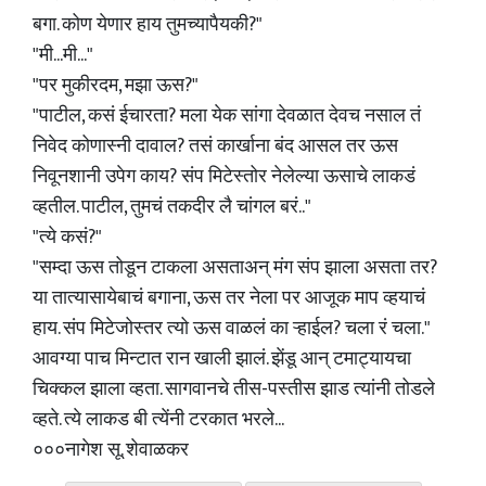
बगा. कोण येणार हाय तुमच्यापैयकी?"
"मी...मी..."
"पर मुकीरदम, मझा ऊस?"
"पाटील, कसं ईचारता? मला येक सांगा देवळात देवच नसाल तं
निवेद कोणास्नी दावाल? तसं कार्खाना बंद आसल तर ऊस
निवूनशानी उपेग काय? संप मिटेस्तोर नेलेल्या ऊसाचे लाकडं
व्हतील. पाटील, तुमचं तकदीर लै चांगल बरं.."
"त्ये कसं?"
"सम्दा ऊस तोडून टाकला असताअन् मंग संप झाला असता तर?
या तात्यासायेबाचं बगाना, ऊस तर नेला पर आजूक माप व्हयाचं
हाय. संप मिटेजोस्तर त्यो ऊस वाळलं का ऱ्हाईल? चला रं चला."
आवग्या पाच मिन्टात रान खाली झालं. झेंडू आन् टमाट्यायचा
चिक्कल झाला व्हता. सागवानचे तीस-पस्तीस झाड त्यांनी तोडले
व्हते. त्ये लाकड बी त्येंनी टरकात भरले...
०००नागेश सू. शेवाळकर