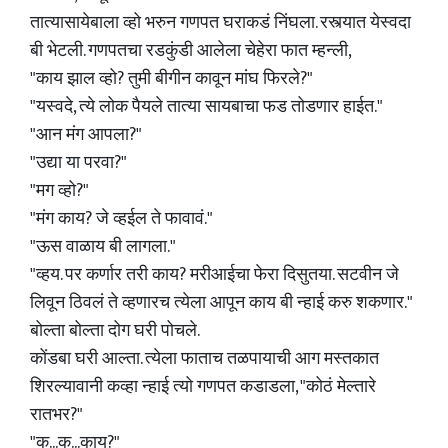
तात्यासायेबाला व्हो भरुन गणपत घराकडं निंघला. रस्त्यात येस्वदा
बी भेटली. गणपतचा रडकुंडी आलेला चेहेरा फात म्हन्ली,
"काय झाल व्हो? तुमी बीगीन कावून मांघ फिरले?"
"यस्वदे, त्ये लोक पैयले तात्या सायबाचा फड तोडणार हाईत."
"आन मंग आपला?"
"उद्या या परवा?"
"मग व्हो?"
"मंग काय? जे व्हईल ते फावावं."
"ऊस वाळाय बी लागला."
"व्हय. पर कर्णार तरी काय? मरीआईचा फेरा दिसुतया. सटवीन जे
लिवून ठिवलं ते व्हणारच त्येला आपून काय बी न्हाई करु शकणार."
बोल्ता बोल्ता दोग घरी पोचले.
कोंडबा घरी आल्ता. त्येला फाताच तळपायाची आग मस्तकात
शिरल्यावानी कव्हा न्हाई त्यो गणपत कडाडला, "कोठं मेल्तारे
रातभर?"
"क...क...काय?"