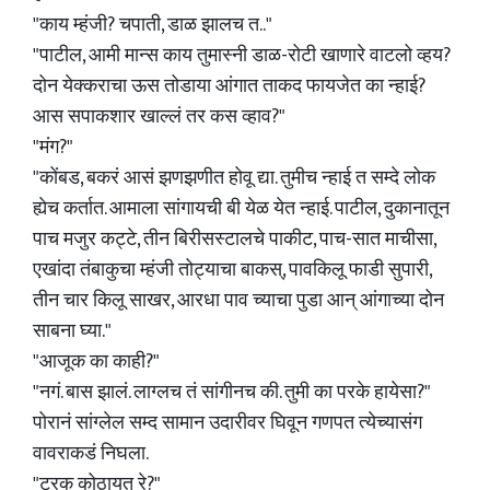
"काय म्हंजी? चपाती, डाळ झालच त.."
"पाटील, आमी मान्स काय तुमास्नी डाळ-रोटी खाणारे वाटलो व्हय?
दोन येक्कराचा ऊस तोडाया आंगात ताकद फायजेत का न्हाई?
आस सपाकशार खाल्लं तर कस व्हाव?"
"मंग?"
"कोंबड, बकरं आसं झणझणीत होवू द्या. तुमीच न्हाई त सम्दे लोक
ह्येच कर्तात. आमाला सांगायची बी येळ येत न्हाई. पाटील, दुकानातून
पाच मजुर कट्टे, तीन बिरीसस्टालचे पाकीट, पाच-सात माचीसा,
एखांदा तंबाकुचा म्हंजी तोट्याचा बाकस्, पावकिलू फाडी सुपारी,
तीन चार किलू साखर, आरधा पाव च्याचा पुडा आन् आंगाच्या दोन
साबना घ्या."
"आजूक का काही?"
"नगं. बास झालं. लाग्लच तं सांगीनच की. तुमी का परके हायेसा?"
पोरानं सांग्लेल सम्द सामान उदारीवर घिवून गणपत त्येच्यासंग
वावराकडं निघला.
"टरक कोठायत रे?"