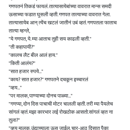
गणपतनं तिकडं फायलं. तात्यासायेबांच्या वावरात मान्स समदी
ऊसाच्या फडात घुसली व्हती. गणपत तात्याच्या वावरात गेला.
तात्यासायेब आन् त्येंच खटलं जातीनं उबं व्हतं. गणपतला फाताच
तात्या म्हन्ले,
"ये गणपत, ये. म्या आताच तुही सय काढली व्हती."
"ती कहापायी?"
"कालच लैट बील आलं हाय."
"किती आलंय?"
"सात हजार रुपये..."
"काय? सात हजार?" गणपतने दचकून इच्चारलं
"व्हय..."
"पर मालक, पाण्याच्या दोनच पाळ्या..."
"गणप्या, दोन दिस पाचाची मोटर चालली व्हती. तरी म्या पैयलेच
सांगलं व्हतं. मझा कारभार लई रोखठोक आसतो.सांगलं व्हत ना
तुला?"
"व्हय मालक. उंद्याच्याला ऊस जाईल. चार-आठ दिसात पैका