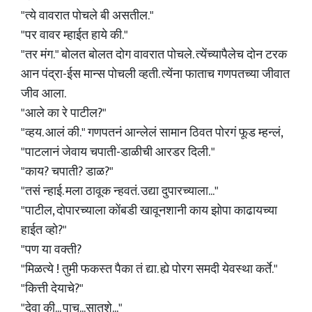
"त्ये वावरात पोचले बी असतील."
"पर वावर म्हाईत हाये की."
"तर मंग." बोलत बोलत दोग वावरात पोचले. त्येंच्यापैलेच दोन टरक
आन पंद्रा-ईस मान्स पोचली व्हती. त्येंना फाताच गणपतच्या जीवात
जीव आला.
"आले का रे पाटील?"
"व्हय. आलं की." गणपतनं आन्लेलं सामान ठिवत पोरगं फूड म्हन्लं,
"पाटलानं जेवाय चपाती-डाळीची आरडर दिली. "
"काय? चपाती? डाळ?"
"तसं न्हाई. मला ठावूक न्हवतं. उद्या दुपारच्याला..."
"पाटील, दोपारच्याला कोंबडी खावूनशानी काय झोपा काढायच्या
हाईत व्हो?"
"पण या वक्ती?
"मिळत्ये ! तुमी फकस्त पैका तं द्या. ह्ये पोरग समदी येवस्था कर्ते."
"कित्ती देयाचे?"
"देवा की... पाच...सातशे..."