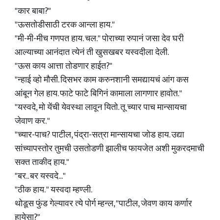
"कार बाबा?"
"ऊसतोडीसाठी टरक आन्ला हाय."
"मी-मी-मीच गणपत हाय. चल." पोराच्या रुपानं जसा देव घरी
आल्याच्या आनंदात त्येनं ती खुसखबर यस्वदीला देली.
"ऊस काय आत्ता तोडणार हाईत?"
"न्हाई व्हो मौसी. दिसभर काम करुनशानी समद्यायचं आंग कस
आंबून गेल हाय. फाटे फाटे बिगिनं कामाला लागणार हावोत."
"यस्वदे, मो येंची येवस्था लावून यितो. तू च्यार पाच मान्सायचा
जेवाण कर. "
"च्यार-पाच? पाटील, पंद्रा-सत्रा मान्सायचा जोड हाय. उद्या
सांच्यापस्तोर तुमची उसतोडणी झालीच फायजेत अशी मुकरदमाची
सक्त ताकीद हाय."
"बर.. बर यस्वदे..."
"ठीक हाय. " यस्वदा म्हण्ली.
थोडूस फुंड गेल्यावर त्ये पोर्ग म्हन्ल, "पाटील, जेवण काय कर्णार
हायेसा?"