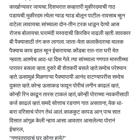
कार्खान्यावर जायचा. दिसभरात कव्हातरी मुकीरदमाची गाठ
पडायची. मुकीरदम त्येला ग्वाड ग्वाड बोलून पाटील-रावसाब म्हून
वाटेला लावायचा. सांच्याला दोन-तीन टरक धाडून देत्यो आस
रोजच बोलायचा. घरामंदी यस्वदाची किरकिर वाढली व्हती. सावकार
बी पैक्यासाठी तंग करु लागला. जाता-येता कलाकेंदराचा मालक
पैक्याच काय झाल म्हून ईचारायचा. कोंडबा रात-रात घरी येत
न्हवता. आश्येच आठ-धा दिस गेले. त्या सांच्याला गणपत मारुतीच्या
पारावर बसला व्हता. दुसरे बी शेतकरी बसले व्हते.सम्देच परेश्यान
व्हते. ऊसामुळं मिळणाऱ्या पैक्यापायी आनंद वाटण्यापरीस सम्देच
दुकात व्हते. कोन्ह ऊसाकड फावून पोरीचं लगीन काढलं व्हतं,
कोन्ही रिन काढून तारस टाकलं व्हतं, कोन्ही पोराच्या नवकरीसाठी
कर्ज काढलं व्हतं. समदे सोत्ताच रडगाण गात असताना, येक धा-
बारा वरिसाचं पोरग तेथं आलं. काळकुट कापड आन् पाच सात
दिसात आंगूळ केली न्हाय आसा आवतार आसलेल्या पोरानं
ईचारल,
"गणपतरावाचं घर कोन्त हाये?"