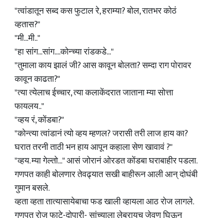
"त्वांडातून सब्द कस फुटाल रे, हराम्या? बोल, रातभर कोठं
व्हतास?"
"मी...मी.."
"हा सांग...सांग....कोन्च्या रांडकडे..."
"तुमाला काय झालं जी? आस कावून बोलता? सम्दा राग पोरावर
कावून काढता?"
"त्या त्येलाच ईच्चार, त्या कलाकेंदरात जाताना म्या सोत्ता
फायलय.."
"व्हय रं, कोंडबा?"
"कोन्त्या त्वांडानं त्यो व्हय म्हणल? जरासी तरी लाज हाय का?
घरात तरनी ताठी भन हाय आपून कहाला सेण खावावं ?"
"व्हय. म्या गेल्तो..." आसं जोरानं ओरडत कोंडबा घराबाहीर पडला.
गणपत काही बोलणार तेवढ्यात सखी बाहीरून आली आन् दोघंबी
गुमान बसले.
व्हता व्हता तात्यासायेबाचा फड खाली व्हायला आठ रोज लागले.
गणपत रोज फाटे-दोपारी- सांच्याला लेबरायच जेवण घिऊन