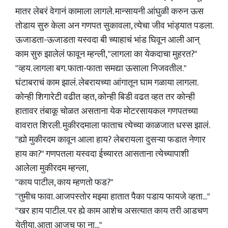
मातर लेबरं वेगानं कामाला लागले. मान्सायनी आंघुळी करुन ऊस
तोडाय सुरु केला अन गणपत सुकावला, त्येचा जीव भांड्यात पडला.
ऊजाडता-ऊजाडता यस्वदा बी च्याहाचं भांड घिवून आली आन्
काम सुरु झालेलं फावून म्हन्ली, "लागला का येकदाचा मुहरत?"
"व्हय. लागला बग. फाता-फाता समद्या ऊसाला निजवतील."
घंटाबराचं काम झालं. लेबरायच्या आंगातून घाम गळाया लागला.
कोन्ही शिगारेटी वढीत व्हत, कोन्ही बिडी वढत व्हत तर कोन्ही
हातावर तंबाकू चोळत असताना येक मोटरसायकल गणपतच्या
वावरात शिरली. मुकीरदमाला फाताच त्येच्या काळजात धस्स झालं.
"ह्यो मुकीरदम कावून आला हाय? लेबरायला दुसऱ्या फडात नेणार
हाय का?" गणपतला यस्वदा ईच्यारत आसताना त्येच्यापाशी
आलेला मुकीरदम म्हन्ला,
"काय पाटील, काय म्हणतो फड?"
"तुमीच फावा. आजपस्तोर मझ्या हातात पैका पडाय फायजे व्हता..."
"खर हाय पाटील. पर ह्ये काम आशेच असत्यात काय तरी आडचण
येतीया. आता आजच फा ना..."