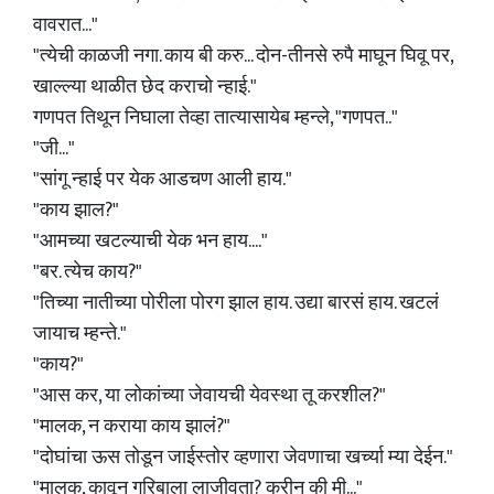
वावरात..."
"त्येची काळजी नगा. काय बी करु... दोन-तीनसे रुपै माघून घिवू पर,
खाल्ल्या थाळीत छेद कराचो न्हाई."
गणपत तिथून निघाला तेव्हा तात्यासायेब म्हन्ले, "गणपत.."
"जी..."
"सांगू न्हाई पर येक आडचण आली हाय."
"काय झाल?"
"आमच्या खटल्याची येक भन हाय...."
"बर. त्येच काय?"
"तिच्या नातीच्या पोरीला पोरग झाल हाय. उद्या बारसं हाय. खटलं
जायाच म्हन्ते."
"काय?"
"आस कर, या लोकांच्या जेवायची येवस्था तू करशील?"
"मालक, न कराया काय झालं?"
"दोघांचा ऊस तोडून जाईस्तोर व्हणारा जेवणाचा खर्च्या म्या देईन."
"मालक, कावून गरिबाला लाजीवता? करीन की मी..."