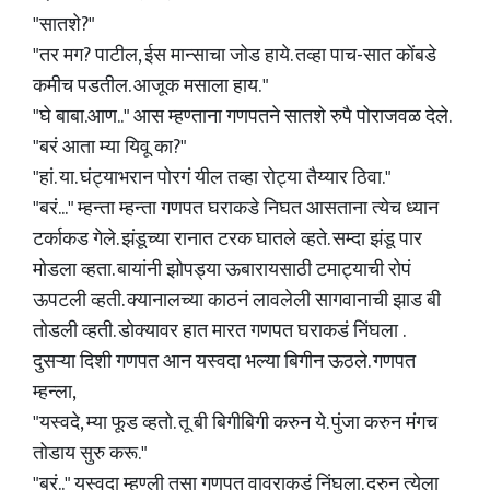
"सातशे?"
"तर मग? पाटील, ईस मान्साचा जोड हाये. तव्हा पाच-सात कोंबडे
कमीच पडतील. आजूक मसाला हाय. "
"घे बाबा.आण.." आस म्हण्ताना गणपतने सातशे रुपै पोराजवळ देले.
"बरं आता म्या यिवू का?"
"हां. या. घंट्याभरान पोरगं यील तव्हा रोट्या तैय्यार ठिवा."
"बरं..." म्हन्ता म्हन्ता गणपत घराकडे निघत आसताना त्येच ध्यान
टर्काकड गेले. झंडूच्या रानात टरक घातले व्हते. सम्दा झंडू पार
मोडला व्हता. बायांनी झोपड्या ऊबारायसाठी टमाट्याची रोपं
ऊपटली व्हती. क्यानालच्या काठनं लावलेली सागवानाची झाड बी
तोडली व्हती. डोक्यावर हात मारत गणपत घराकडं निंघला .
दुसऱ्या दिशी गणपत आन यस्वदा भल्या बिगीन ऊठले. गणपत
म्हन्ला,
"यस्वदे, म्या फूड व्हतो. तू बी बिगीबिगी करुन ये. पुंजा करुन मंगच
तोडाय सुरु करू."
"बरं.." यस्वदा म्हण्ली तसा गणपत वावराकडं निंघला. दुरुन त्येला