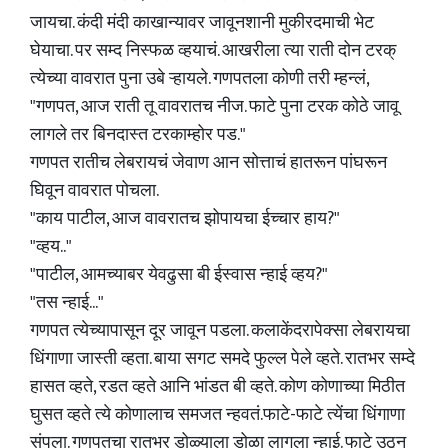
जायचा. कंदी मंदी काखान्यावर जावूनशानी मुकीरदमाची भेट
घेयाचा. पर सम्द निस्फळ व्हयाचं. आखरीला त्या राती दोन टरक्
त्येच्या वावरात पुना उबे ऱ्हायले. गणपतला कोणी तरी म्हन्लं,
"गणपत, आज राती तू वावरातच नीज. फाटे पुना टरक कोठे जावू
लागले तर बिनदास्त टरकाम्होर पड."
गणपत रातीच लेबरायचं जेवाण आन सोत्ताचं हातरून पांघरून
घिवून वावरात पोचला.
"काय पाटील, आज वावरातच झोपायचा ईच्चार हाय?"
"व्हय.."
"पाटील, आमच्याबर येवढुसा बी ईस्वास न्हाई व्हय?"
"तस न्हाई..."
गणपत त्येच्यापासून दूर जावून पडला. कलाकेंदरापेक्सा लेबरायचा
धिंगाणा जास्ती व्हता. बाया सगट समदे फुल्ल पेले व्हते. रातभर सम्दे
हासत व्हते, रडत व्हते आनि भांडत बी व्हते. कोण कोणाच्या मिठीत
घुसत व्हते त्ये कोणालाच समजत न्हवतं.फाटे-फाटे त्येंचा धिंगाणा
संपला. गणपतचा रातभर डोळ्याला डोळा लागला न्हाई. फाटे उठून