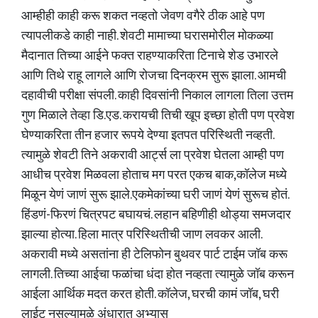
आम्हीही काही करू शकत नव्हतो जेवण वगैरे ठीक आहे पण
त्यापलीकडे काही नाही. शेवटी मामाच्या घरासमोरील मोकळ्या
मैदानात तिच्या आईने फक्त राहण्याकरिता टिनाचे शेड उभारले
आणि तिथे राहू लागले आणि रोजचा दिनक्रम सुरू झाला. आमची
दहावीची परीक्षा संपली. काही दिवसांनी निकाल लागला तिला उत्तम
गुण मिळाले तेव्हा डि.एड. करायची तिची खूप इच्छा होती पण प्रवेश
घेण्याकरिता तीन हजार रूपये देण्या इतपत परिस्थिती नव्हती.
त्यामुळे शेवटी तिने अकरावी आर्ट्स ला प्रवेश घेतला आम्ही पण
आधीच प्रवेश मिळवला होताच मग परत एकच बाक,कॉलेज मध्ये
मिळून येणं जाणं सुरू झाले.एकमेकांच्या घरी जाणं येणं सुरूच होतं.
हिंडणं-फिरणं चित्रपट बघायचं. लहान बहिणीही थोड्या समजदार
झाल्या होत्या. हिला मात्र परिस्थितीची जाण लवकर आली.
अकरावी मध्ये असतांना ही टेलिफोन बुथवर पार्ट टाईम जॉब करू
लागली. तिच्या आईचा फळांचा धंदा होत नव्हता त्यामुळे जॉब करून
आईला आर्थिक मदत करत होती. कॉलेज, घरची कामं जॉब, घरी
लाईट नसल्यामुळे अंधारात अभ्यास