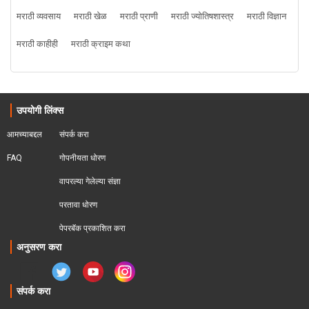
मराठी व्यवसाय
मराठी खेळ
मराठी प्राणी
मराठी ज्योतिषशास्त्र
मराठी विज्ञान
मराठी काहीही
मराठी क्राइम कथा
उपयोगी लिंक्स
आमच्याबद्दल
संपर्क करा
FAQ
गोपनीयता धोरण
वापरल्या गेलेल्या संज्ञा
परतावा धोरण 
पेपरबॅक प्रकाशित करा
अनुसरण करा
संपर्क करा