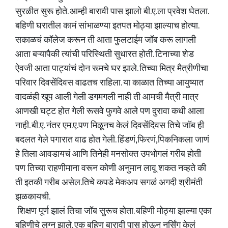
​सुरळीत सुरू होते. आम्ही बारावी पास झालो बी.ए.ला प्रवेश घेतला.
बहिणी घरातील कामं सांभाळण्या इतपत मोठ्या झाल्याच होत्या.
सकाळचं कॉलेज करून ती आता फुलटाईम जॉब करू लागली
आता बऱ्यापैकी त्यांची परिस्थिती सुधारत होती. टिनाच्या शेड
ऐवजी आता पाट्यांचं दोन रूमचे घर झाले. तिच्या मित्र मैत्रीणीचा
परिवार दिवसेंदिवस वाढतच राहिला. या काळात तिच्या आयुष्यात
वादळंही खूप आली गेली डगमगली नाही ती आमची मैत्री मात्र
आणखी घट्ट होत गेली रूसवे फुगवे आले पण दुरावा कधी आला
नाही. बी.ए. नंतर एम.ए.पण मिळूनच केलं दिवसेंदिवस तिचे जॉब ही
बदलत गेले पगारात वाढ होत गेली. हिंडणं,फिरणं,पिकनिकला जाणं
हे तिला आवडायचं आणि तिनेही मनसोक्त उपभोगलं गरीब होती
पण तिच्या राहणीमाना वरून कोणी अनुमान लावू शकत नव्हते की
ती इतकी गरीब असेल.तिचे कपडे मेकअप सगळं अगदी श्रीमंती
झळकायची.
​ शिक्षण पूर्ण झालं तिचा जॉब सुरूच होता. बहिणी मोठ्या झाल्या एका
बहिणीचे लग्न झाले. एक बहिण बारावी पास होऊन नर्सिंग केलं