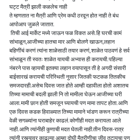
घट्ट मैत्री झाली कळलेच नाही
​ते म्हणतात ना मैत्री आणि प्रेम कधी ठरवून होत नाही ते बंध
आपोआप जुळले जातात.
​ तिची आई मार्केट मध्ये जाऊन फळ विकत असे. हि घरची कामं
सांभाळून,आजीच्या हातचा मार आणि बोलणे खाऊन,लहान
बहिणींचं करणं त्यांना शाळेसाठी तयार करणं, शाळेत पाठवणं हे सर्व
सांभाळून ती स्वतः शाळेत यायची अभ्यास ही करायची. पहिल्या
नंबरने पास व्हायची इतक्या लहान वयापासून ती हे अगदी संसारी
बाईसारखं करायची परिस्थिती नुसार जितकी फटकळ तितकीच
समजदारही.असेच दिवस जात होते आम्ही दहावीला होतो अशातच
तिच्या मामाची बदली झाली नि तो मामीला घेऊन आजीच्या घरी
​आला. मामी छान होती समजून घ्यायची पण मामा तापट होता. आणि
एक दिवस कडक हिवाळ्यात तिच्या मामाने भांडण करून रात्रीच्या
वेळी सगळ्यांना घराबाहेर काढलं. कोणीही मदत करायला आले
नाही. आणि त्यांनीही कुणाची मदत घेतली नाही.तीन दिवस-रात्र
त्यांनी रस्त्यावर काढल्या आम्हा दोघी मैत्रीणीचा जीव तुटायचा पण