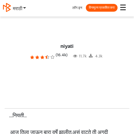
☰
लॉग इन
मराठी
विनामूल्य प्रकाशित करा
niyati
(16.4k)
11.7k
4.3k
....नियती...
​ आज तिला जाऊन बारा वर्षे झालीत.असं वाटते ती अगदी