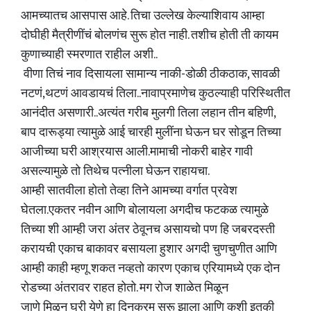
आमच्यातच आसपास आहे. तिचा उल्लेख केल्याशिवाय आम्हा
दोघीही मैत्रीणींचं बोलणंच सुरू होत नाही. तशीच होती ती कायम
कुणाच्याही स्मरणात राहील अशी..
​ वीणा तिचं नाव दिसायला सामान्य नाकी-डोळी ठीकठाक, सावळी
नटणं,थटणं आवडायचं तिला..नावाप्रमाणेच कुठल्याही परिस्थितीत
आनंदीत असणारी..अत्यंत गरीब मुलगी तिला लहान तीन बहिणी,
बाप दारूड्या त्यामुळे आई चारही मुलींना घेऊन घर सोडून तिच्या
आजीच्या घरी आश्रयास आली.मामाची नोकरी बाहेर गावी
असल्यामुळे तो तिथेच पत्नीला घेऊन राहायचा.
​आम्ही सातवीला होतो तेव्हा तिने आमच्या वर्गात प्रवेश
घेतला.एकतर नवीन आणि बोलायला अगदीच फटकळ त्यामुळे
तिच्या शी आम्ही जरा अंतर ठेवूनच असायचो पण हि जबरदस्ती
करायची एकाच बाकावर बसायला हुशार अगदी चुणचुणीत आणि
आम्ही काही म्हणू शकत नव्हतो कारण एकाच एरियामध्ये एक दोन
रोडच्या अंतरावर राहत होतो. मग रोज शाळेत मिळून
​जाणे मिळून घरी येणे हा दिनक्रम सुरू झाला आणि कशी इतकी