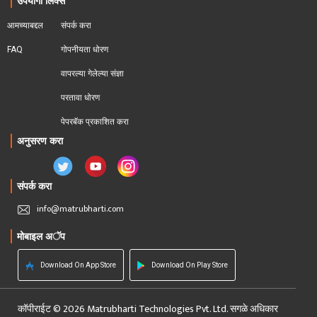
उपयोगी लिंक्स
आमच्याबद्दल
संपर्क करा
FAQ
गोपनीयता धोरण
वापरल्या गेलेल्या संज्ञा
परतावा धोरण 
पेपरबॅक प्रकाशित करा
अनुसरण करा
संपर्क करा
info@matrubharti.com
मोबाइल अॅप
Download On App Store
Download On Play Store
कॉपीराईट © 2026 Matrubharti Technologies Pvt. Ltd. सगळे अधिकार