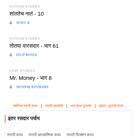
FICTION STORIES
शांततेच नातं - 10
SONY K
FICTION STORIES
तोतया वारसदार - भाग 61
DILIP BHIDE
LOVE STORIES
Mr. Money - भाग 8
SHIVRAJ BHOKARE
सर्वोत्तम मराठी कथा
|
मराठी कादंबरी
|
भय कथा पुस्तके
|
मुक्ता... पुस्तके PDF
इतर रसदार पर्याय
मराठी कथा
मराठी आध्यात्मिक कथा
मराठी फिक्शन कथा