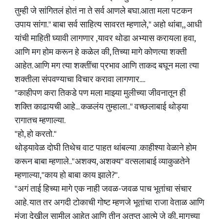
तुम्ही जे सांगितलं होतं ना ते सर्व आणले बघा.आता मला पटकन
उपाय सांगा." बाबा सर्व साहित्य सावरत म्हणाले," अहो थांबा,, आधी
यांची माहिती घ्यावी लागणार ,यावर थोडा अभ्यास करायला हवा,
आणि मग होम करून हे कळेल की, तिच्या मागे कोणत्या शक्ती
आहेत. आणि मग त्या शक्तींचा प्रभाव आणि ताकद बघून मला त्या
शक्तीला संपवण्याचा विचार करावा लागणार....
"काहीपण करा तिकडे पण मला माझ्या मुलीच्या जीवनातून ही
शक्ति काढायची आहे... कळलंय तुम्हाला.." वच्‍छलाबाई थोड्या
रागातच म्हणाल्या.
"हो, हो करतो."
थोड्यावेळ दोघी तिथेच वाट पाहत थांबल्या .काहीश्या वेळाने होम
करून बाबा म्हणाले.."अशक्य, अशक्य" वत्सलाबाई व्याकुळतेने
म्हणाल्या,"काय हो बाबा काय झाले?".
"अगं ताई हिच्या मागे एक नाही जवळ-जवळ पाच भूतांचा संचार
आहे. यात तर अगदी टोकाची गोष्ट म्हणजे भूतांचा राजा वेताळ आणि
मुंजा देखील सामील आहेत आणि तीन अतृप्त आत्मे जे की, मागच्या