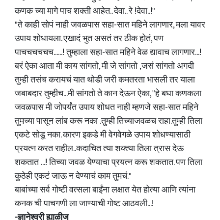
कणक च्या मागे पाच शक्ती आहेत.. देवा.. रे !देवा..!"
"ते काही सोपं नाही जवळपास सहा-सात महिने लागणार, मला यावर
उपाय शोधायला. एखादं भुत असतं तर ठीक होतं, पण
पाचचचचचच......! तुम्हाला सहा-सात महिने वेळ द्यावाच लागणार...!
बरं ऐका आता मी काय सांगतो, मी जे सांगतो ,जसं सांगतो अगदी
तुम्ही तसंच करायचं यात थोडी जरी कमतरता भासली तर याला
जबाबदार तुम्हीच...मी सांगतो ते कान देऊन ऐका, "हे बघा कणकला
जवळपास मी जोपर्यंत उपाय शोधत नाही म्हणजे सहा-सात महिने
तुमच्या पासून लांब करू नका .तुम्ही तिच्याजवळच राहा.तुम्ही तिला
एकटे सोडू नका. कारण इकडे मी वेगवेगळे उपाय शोधण्यासाठी
प्रयत्न करत राहील..कदाचित त्या शक्त्या तिला त्रास देऊ
शकतात ...! तिच्या जवळ येण्याचा प्रयत्न करू शकतात. पण तिला
कुठेही एकटं जाऊ न देण्याचं काम तुमचं."
बाबांच्या सर्व गोष्टी वत्सला बाईंना लक्षात येत होत्या आणि त्यांना
कनक ची पाचगणी ला जाण्याची गोष्ट आठवली...!
-ज्ञानेश्वरी ह्याळीज