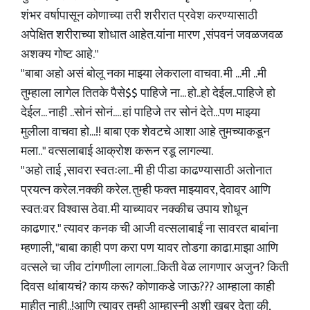
शंभर वर्षापासून कोणाच्या तरी शरीरात प्रवेश करण्यासाठी
अपेक्षित शरीराच्या शोधात आहेत.यांना मारण ,संपवनं जवळजवळ
अशक्य गोष्ट आहे."
"बाबा अहो असं बोलू नका माझ्या लेकराला वाचवा. मी ...मी ..मी
तुम्हाला लागेल तितके पैसे$$ पाहिजे ना... हो..हो देईल..पाहिजे हो
देईल... नाही ..सोनं सोनं.... हां पाहिजे तर सोनं देते...पण माझ्या
मुलीला वाचवा हो...!! बाबा एक शेवटचे आशा आहे तुमच्याकडून
मला.." वत्सलाबाई आक्रोश करून रडू लागल्या.
"अहो ताई ,सावरा स्वतःला.. मी ही पीडा काढण्यासाठी अतोनात
प्रयत्न करेल.नक्की करेल. तुम्ही फक्त माझ्यावर, देवावर आणि
स्वत:वर विश्वास ठेवा. मी याच्यावर नक्कीच उपाय शोधून
काढणार." त्यावर कनक ची आजी वत्‍सलाबाईं ना सावरत बाबांना
म्हणाली, "बाबा काही पण करा पण यावर तोडगा काढा.माझा आणि
वत्सले चा जीव टांगणीला लागला..किती वेळ लागणार अजुन? किती
दिवस थांबायचं? काय करू? कोणाकडे जाऊ??? आम्हाला काही
माहीत नाही..!आणि त्यावर तुम्ही आम्हास्नी अशी खबर देता की,