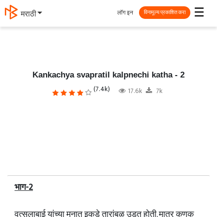
☰
लॉग इन
मराठी
विनामूल्य प्रकाशित करा
Kankachya svapratil kalpnechi katha - 2
(7.4k)
17.6k
7k
भाग-2
वत्सलाबाई यांच्या मनात इकडे तारांबळ उडत होती. मात्र कणक