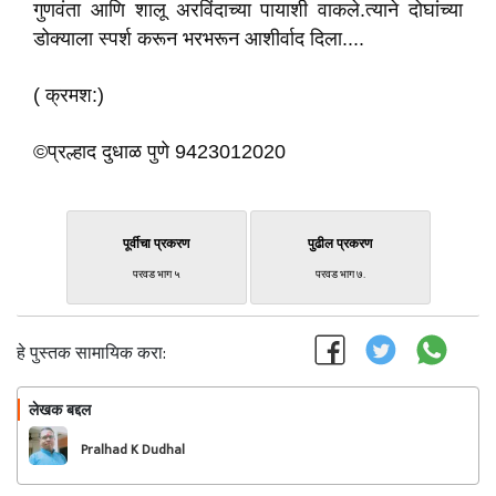
गुणवंता आणि शालू अरविंदाच्या पायाशी वाकले.त्याने दोघांच्या
डोक्याला स्पर्श करून भरभरून आशीर्वाद दिला....
( क्रमश:)
©प्रल्हाद दुधाळ पुणे 9423012020
पूर्वीचा प्रकरण
पुढील प्रकरण
परवड भाग ५
परवड भाग ७.
हे पुस्तक सामायिक करा:
लेखक बद्दल
फॉलो करा
Pralhad K Dudhal