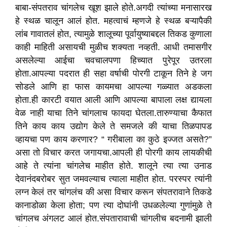
बाबा-संपतराव चांगलेच खूश झाले होते.अगदी त्यांच्या मनासारख
हे स्थळ चालून आलं होत. महत्वाचं म्हणजे हे स्थळ बऱ्यापैकी
लांब गावातलं होत
,
त्यामुळे शालूच्या पूर्वायुष्याबद्दल तिकड कुणाला
काही माहिती असायची मुळीच शक्यता नव्हती. आधी तमासगीर
असलेल्या आईचा चवचालपणा हिच्यात पुरेपूर उतरला
होता.आपल्या पदरात ही सहा वर्षाची पोरगी टाकून तिने हे जग
सोडले आणि हा फास कायमचा आपल्या गळ्यात अडकला
होता.ही कारटी वयात आली आणि आपल्या बापाला लक्ष द्यायला
वेळ नाही याचा तिने चांगलाच फायदा घेतला.तारुण्याचा कैफात
तिने काय काय उद्योग केले ते समजले की याचा तिळपापड
व्हायचा पण काय करणार
? “
गरीबाला का कुठे इज्जत असते
?”
असा तो विचार करत जगायचा.आपली ही पोरगी काय लायकीची
आहे ते त्यांना चांगलेच माहीत होते. शालूने त्या त्या उनाड
देवानंदबरोबर सुत जमवल्याच त्याला माहीत होत. परस्पर त्यांनी
लग्न केलं तर चांगलंच की असा विचार करून संपतरावाने तिकडे
कानाडोळा केला होता
;
पण त्या दोघांनी उधळलेल्या गुणांमुळे ते
चांगलच अंगलट आलं होत.संपतारावाची चांगलीच बदनामी झाली