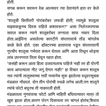
होती.
सगळ करून सवरून वेळ आल्यावर त्या देवानंदने हात वर केले
होते.
”
शालूची कितीतरी पोरांबरोबर लफडी होती
;
त्यामुळे शालूला
माझ्याकडूनच दिवस राहिले कशावरून
?”
असा निर्लज्जपणाचा
सवाल करून त्याने शालूबरोबर लग्नाला साफ नकार दिला
होता.आईविना असलेल्या कारटीने संपतरावाचे तोंड चांगलेच
काळे केले होते. एका डॉक्टरच्या हातापाया पडून संपतरावानी
गुपचीप शालूचा गर्भपात करून घेतला आणि आता तिथून थोड्या
लांब उपनगरात तिला घेवून रहात होता.
”
कसंही करून आता हिला उजवायलाच पाहिजे नाही तर ही पोरगी
काय आपल्याला नीट जगू देणार नाही!
”
हा विचार करून शालूच
नाव त्यांनी तालुक्याच्या गावी नव्यानेच सुरू झालेल्या वधूवरसूचक
मंडळात नोंदवलं. दोन तीन पोरांची स्थळे लगेच आली
;
पण शालूने
त्यांचे फोटो बघूनच ती नाकारली होती.
मंडळातला गुणवंताचा फोटो आणि माहिती बघितल्यावर मात्र तो
खुश झाला होता
,
कारण पोरग दिसायला तर चांगलं होतंच
;
शिवाय