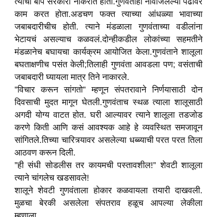
त्याचा बाप सरकारी नोकरीत होता.गुणवंताही नावाजलेल्या पेढीवर
काम करत होता.अडचण फक्त त्याच्या आंधळ्या भावाच्या
जबाबदारीचीच होती. त्याने मंडळाला गुणवंताच्या वडीलांना
भेटायचं असल्याच कळवलं.दोन्हीकडील लोकांच्या सहमतीने
मंडळानेच बघायचा कार्यक्रम आयोजित केला.गुणवंताने शालूला
बघताक्षणीच पसंत केली
;
तिलाही गुणवंता आवडला पण
;
वसंताची
जबाबदारी घ्यायला मात्र तिने नाकारले.
”
विचार करून सांगतो
”
म्हणून संपतरावाने निर्णयासाठी दोन
दिवसाची मुदत मागून घेतली.गुणवंताच स्थळ त्याला शालूसाठी
अगदी योग्य वाटत होत. घरी आल्यावर त्याने शालूला तडजोड
करणे किती आणि कसं आवश्यक आहे हे व्यवस्थित समजावून
सांगितले.तिच्या चारित्र्यावर असलेल्या धब्ब्याची परत परत तिला
आठवण करून दिली.
”
ही संधी सोडलीस तर कायमची पस्तावशील!
”
शेवटी शालूला
त्याने चांगलेच खडसावले!
शालूने शेवटी गुणवंताला होकार कळवायला तयारी दाखवली.
मुळचा बेरकी असलेला संपतराव हळूच आपल्या लेकीला
म्हणाला...