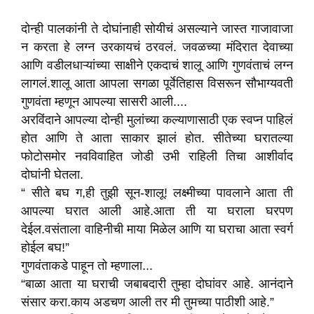
दोन्ही पालकांनी ते दोघांनाही सोयीचं असल्याने जास्त गाजावाजा
न करता हे लग्न उरकायचं ठरवलं. जवळच्या मंदिरात देवाच्या
आणि वडीलधाऱ्यांच्या साक्षीने एकदाचं शालू आणि गुणवंताचं लग्न
लागलं.शालू आता आपला सगळा पूर्वेतिहास विसरून सौभाग्यवती
गुणवंता म्हणून आपल्या सासरी आली....
अरविंदाने आपल्या दोन्ही मुलांच्या कल्याणासाठी एक स्वप्न पाहिलं
होत आणि ते आता साकार झालं होत. सीतेच्या घरातल्या
फोटोसमोर नवविवाहित जोडी उभी राहिली तिचा आशीर्वाद
दोघांनी घेतला.
“
सीते बघ ग
,
ही तुझी सून-शालू! लक्ष्मीच्या पावलाने आता ती
आपल्या घरात आली आहे.आता ती या घराला घरपण
देईल.वसंताला वाहिनीची माया मिळेल आणि या घराचा आता स्वर्ग
होईल बघ!
”
गुणवंताकडे पाहून तो म्हणाला...
“
बाळा आता या घराची जबाबदारी तुम्हा दोघांवर आहे. आनंदाने
संसार करा.काय अडचण आली तर मी तुमच्या पाठीशी आहे.
”