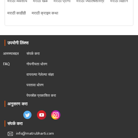
मराठी व्यवसाय
मराठी खेळ
मराठी प्राणी
मराठी ज्योतिषशास्त्र
मराठी विज्ञान
मराठी काहीही
मराठी क्राइम कथा
उपयोगी लिंक्स
आमच्याबद्दल
संपर्क करा
FAQ
गोपनीयता धोरण
वापरल्या गेलेल्या संज्ञा
परतावा धोरण 
पेपरबॅक प्रकाशित करा
अनुसरण करा
संपर्क करा
info@matrubharti.com