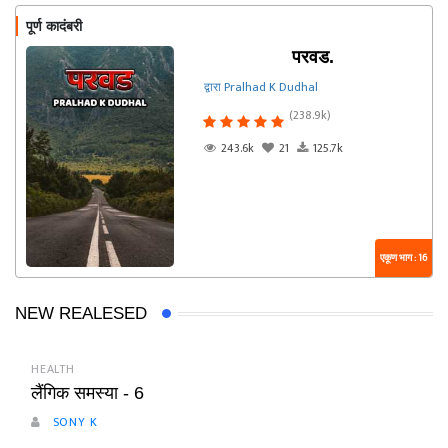
पूर्ण कादंबरी
परवड.
द्वारा Pralhad K Dudhal
(238.9k)
243.6k
21
125.7k
एकूण भाग : 16
NEW REALESED
HEALTH
लैंगिक समस्या - 6
SONY K