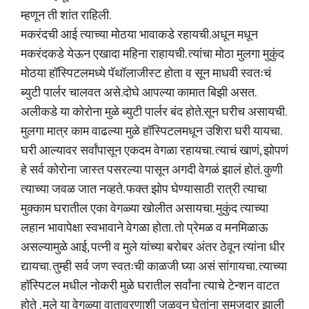
म्हणून ती शांत राहिली.
मकरंदची आई त्याच्या मोठया भावाकडे रहायची.अधून मधून
मकरंदकडे येऊन एखादा महिना राहायची. त्यांचा मोठा मुलगा मुकुंद
मोठया हॉस्पिटलमध्ये पॅथॉलाजीस्ट होता व सून माधवी स्वतःचं
ब्युटी पार्लर चालवत असे.दोघे आपल्या कामात बिझी असत.
अलीकडे या कोरोना मुळे ब्युटी पार्लर बंद होते.सून घरीच असायची.
मुलगा मात्र काम वाढल्या मुळे हॉस्पिटलमधून उशिरा घरी यायचा.
घरी आल्यावर सर्वांपासून एकदम वेगळा रहायचा. त्याचं खाणं, झोपणं
हे सर्व कोरोना जास्त पसरल्या पासून अगदी वेगळं झालं होतं. कुणी
त्याच्या जवळ जात नव्हते. फक्त झोप घेण्यासाठी रात्री त्याचा
मुक्काम घरातील एका वेगळ्या खोलीत असायचा. मुकुंद त्याच्या
लहान भावापेक्षा स्वभावाने वेगळा होता. तो प्रेमळ व मनमिळाऊ
असल्यामुळे आई, पत्नी व मुले यांच्या बरोबर अंतर ठेवून त्यांना धीर
द्यायचा. तुम्ही सर्व जण स्वतःची काळजी घ्या असं सांगायचा. त्याच्या
हॉस्पिटल मधील नोकरी मुळे घरातील सर्वांना त्याचे टेन्शन वाटत
होते . मुले या वेगळ्या वातावरणाशी जुळवून घेतांना समजदार झाली