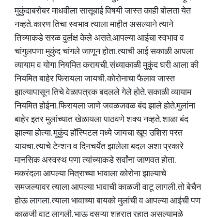
मुकुंदाबरोबर माधवीला सासूबाई विषयी जास्त काही बोलता येत
नव्हते. कारण तिचा स्वभाव त्याला माहीत असल्याने त्याने
तिच्याकडे सरळ दुर्लक्ष केले असते.आपल्या आईचा स्वभाव व
चांगुलपणा मुकुंद चांगले जाणून होता. त्याची आई सकाळी आपला
व्यायाम व योगा नियमित करायची. संध्याकाळी मुकुंद घरी आला की
नियमित बाहेर फिरायला जायची. कोरोनाचा फैलाव जास्त
झाल्यापासून तिचे वेळापत्रक बदलले गेले होते. सकाळी व्यायाम
नियमित होईना. फिरायला जाणे जवळजवळ बंद झाले होते.मुलांना
बाहेर इतर मुलांच्यात खेळायला पाठवणे शक्य नव्हते. शाळा बंद
झाल्या होत्या. मुकुंद हॉस्पिटल मध्ये जायचा खूप उशिरा परत
यायचा. त्याचे टेन्शन व दिनचर्येत झालेला बदल अशा प्रकारे
मानसिक अस्वस्थ पणा त्यांच्याकडे सर्वांना जाणवत होता.
मकरंदला आपल्या मित्राच्या भावाला कोरोना झाल्याचे
समजल्यावर त्याला आपल्या भावाची काळजी वाटू लागली. तो बेचैन
होऊ लागला. त्याला भावाच्या बायको मुलांची व आपल्या आईची पण
काळजी वाटू लागली. भाऊ दुसऱ्या शहरात रहात असल्यामुळे