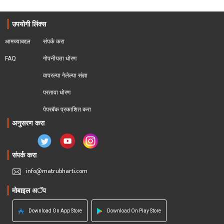
उपयोगी लिंक्स
आमच्याबद्दल
संपर्क करा
FAQ
गोपनीयता धोरण
वापरल्या गेलेल्या संज्ञा
परतावा धोरण 
पेपरबॅक प्रकाशित करा
अनुसरण करा
संपर्क करा
info@matrubharti.com
मोबाइल अॅप
Download On App Store
Download On Play Store