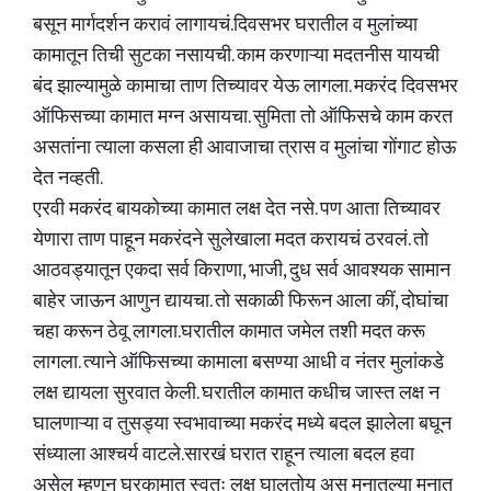
बसून मार्गदर्शन करावं लागायचं.दिवसभर घरातील व मुलांच्या
कामातून तिची सुटका नसायची. काम करणाऱ्या मदतनीस यायची
बंद झाल्यामुळे कामाचा ताण तिच्यावर येऊ लागला. मकरंद दिवसभर
ऑफिसच्या कामात मग्न असायचा. सुमिता तो ऑफिसचे काम करत
असतांना त्याला कसला ही आवाजाचा त्रास व मुलांचा गोंगाट होऊ
देत नव्हती.
एरवी मकरंद बायकोच्या कामात लक्ष देत नसे. पण आता तिच्यावर
येणारा ताण पाहून मकरंदने सुलेखाला मदत करायचं ठरवलं. तो
आठवड्यातून एकदा सर्व किराणा, भाजी, दुध सर्व आवश्यक सामान
बाहेर जाऊन आणुन द्यायचा. तो सकाळी फिरून आला कीं, दोघांचा
चहा करून ठेवू लागला.घरातील कामात जमेल तशी मदत करू
लागला. त्याने ऑफिसच्या कामाला बसण्या आधी व नंतर मुलांकडे
लक्ष द्यायला सुरवात केली. घरातील कामात कधीच जास्त लक्ष न
घालणाऱ्या व तुसड्या स्वभावाच्या मकरंद मध्ये बदल झालेला बघून
संध्याला आश्चर्य वाटले.सारखं घरात राहून त्याला बदल हवा
असेल म्हणून घरकामात स्वतः लक्ष घालतोय अस मनातल्या मनात