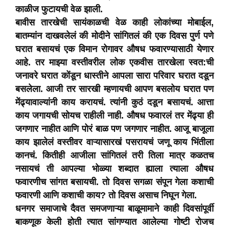
काळीज फुटायची वेळ झाली.
बावीस तारखेची सायंकाळची वेळ काही लोकांच्या मोबाईल,
बातम्यांन दाखवलेलं की मोदीने सांगितलं की एक दिवस पुर्ण पणे
घरात बसायचं एक विमान रोगावर औषध फवारण्यासाठी येणार
आहे. तर माझ्या वस्तीवरील लोक एकवीस तारखेला स्वत:ची
जनावरे घरात कोंडून धास्तीने आपला सारा परिवार घरात दडून
बसलेला. आजी तर सारखी म्हणायची आपण बसलोय घरात पण
मेंढ्यावाल्यांनी काय करायचं. त्यांनी कुठं दडून बसायचं. आत्ता
काय जगायची सोयच राहीली नाही. औषध फवारलं तर मेंढ्या ही
जगणार नाहीत आणि पोरं बाळ पण जगणार नाहीत. आजू बाजूला
काय झालेलं वस्तीवर वाऱ्यासारखं पसरायचं जणू काय भिंतीला
कानचं. कितीही आजीला सांगितलं तरी तिला मात्र कळतच
नसायचं ती आपल्या भोळ्या शब्दात ह्याला त्याला औषध
फवारणीच सांगत बसायची. तो दिवस सगळा संपून गेला कशाची
फवारणी आणि कशाची काय? तो दिवस असाच निघून गेला.
धनगर समाजाचे दैवत समजणाऱ्या बाळूमामाने काही दिवसांपूर्वी
बाकणूक केली होती त्यात सांगण्यात आलेल्या गोष्टी रोजच