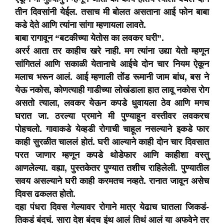
तीन दिवसांनी येईल. तसाच मी बोलत असताना आई फोन बाबा
कडे देते आणि त्यांना सांगा म्हणायला लावते.
बाबा रागावून “बटकीच्या येतोस का लवकर घरी”.
अरर्र आता तर काहीच खरे नाही. मग त्यांना उद्या येतो म्हणून
सांगितलं आणि सकाळी येतानाचे आईचे दोन चार नियम ऐकून
मलाच भरून आलं. आई म्हणाली तोंड रूमानी जाम बांध, बस ने
येऊ नकोस, कोणत्याही गाडीच्या लोखंडाला हात लावू नकोस रोग
असतो त्याला, लवकर येऊन कपडे धुवायला ठेव आणि मगच
घरात जा. ठरल्या प्रमाने मी पुण्याहून वस्तीवर लवकरच
पोहचलो. गावाकडे येव्हडी रोगाची चाहूल नसल्याने इकडे फार
काही सुरळीत चाललं होतं. घरी आल्याने काही दोन चार दिवसात
परत जाणार म्हणून कपडे थोडेफार आणि काहीशा वस्तु
आणलेल्या. वह्या, पुस्तकेतर पुण्यात तशीच राहिलेली. पुण्यातील
सवय असल्याने घरी काही करमतच नव्हते. रानात जावून असेच
दिवस ढकलत होतो.
दहा पंधरा दिवस गेल्यावर रोगाने मात्र येढाच घातला जिकडं-
तिकडं बंदचं. सारा देश बंदच इंथ आलं तिथं आलं या अफवेने तर