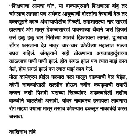
“शिक्षणाचा आयचा घो”, या वाक्याप्रमाने शिक्षणाला बांबु तर
चांगलाच लागला पण अर्धवट आयुष्याची दोस्तांना देण्याची वेळ तर
बकासूराने काळ अंधाऱ्यापोटीच गिळली. तमाशातल्या नार सारखं
हालणारं अंग मात्र ढेकळासारखं पावसाच्या थेंबाने जसं झिजतं
तसं हळू हळू चार भिंतीच्या आतचं झिजायला लागलं. दु:खाचा
डोंगर असताना देव मात्र चार-चार कोटीच्या महालात मज्जा
बघत राहिलं. अंगठ्याने सही ठोकणाऱ्या अंगठाबहादुंराच्या
काळजाच पाणी पाणी झालं. होय सगळ झाल पण त्यात माझं काय
गेलं, होय सगळं झालं पण त्यात माझं काय गेलं.
मोठा कार्यक्रम होईल गळ्यात गळा घालून रडण्याची वेळ येईल,
कोणी नाचण्यांसाठी तल्लीन होऊन नवीन कपड्याची तयारी
करून जशी पिशवी घराच्या खिळ्यांवर अडकवलेली तशीच
वाळवीने चाटलेली असावी. यांवर नावावरच हसायला लावणारा
रोग माझ्या वयाला मात्र तसाच कोपऱ्यात ढकलून नाकाबंदी करत
असावा.
काशिनाथ तांबे