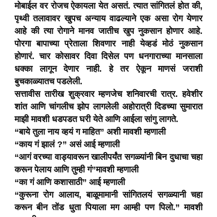
मोबाईल वर रोजच ऐकायला येत असतं. त्यात सांगितलं होत की,
पृथ्वी तलावावर खुपच अन्याय वाढल्याने एक असा रोग येणार
आहे की त्या रोगाने मानव जातीच खुप नुकसान होणार आहे.
पोरगा बापाच्या प्रेताला शिवणार नाही येव्हडं मोठं नुकसान
होणारं. चार कोसावर दिवा दिसेल पण धनगाराच्या मानसाला
धक्का लागून देणार नाही. हे तर ऐकून माणसं जराशी
बुचकाळ्यातच पडलेली.
सत्तावीस तारीख शुक्रवार म्हणजेच शनिवारची रात्र. हवेशीर
शांत आणि चांगलीच झोप लागलेली अहोरात्री दिडच्या सुमारात
माझी मावशी धडपडत घरी येते आणि आईला सांगु लागते.
“बाये तुला नाय व्हयं ग माहित” अशी मावशी म्हणाली
“काय गं झालं ?” असं आई म्हणाली
“आगं वरच्या वाड्यावरून खालीपर्यंत सगळ्यांनी बिन दुधाचा चहा
करून पेलाय आणि तुम्ही गं”मावशी म्हणाली
“का गं आणि कशासाठी” आई म्हणाली
“कुरूना रोग आलाय, बाळूमामानी सांगितलयं सगळ्यानी चहा
करून बीन तोंड धुता पियाला मग आम्ही पण पिलो.” मावशी