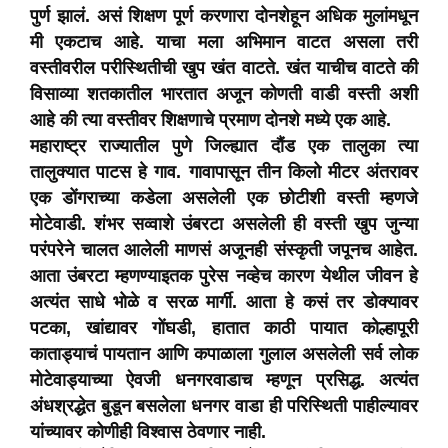
पुर्ण झालं. असं शिक्षण पूर्ण करणारा दोनशेहून अधिक मुलांमधून
मी एकटाच आहे. याचा मला अभिमान वाटत असला तरी
वस्तीवरील परीस्थितीची खुप खंत वाटते. खंत याचीच वाटते की
विसाव्या शतकातील भारतात अजून कोणती वाडी वस्ती अशी
आहे की त्या वस्तीवर शिक्षणाचे प्रमाण दोनशे मध्ये एक आहे.
महाराष्ट्र राज्यातील पुणे जिल्ह्यात दौंड एक तालुका त्या
तालुक्यात पाटस हे गाव. गावापासून तीन किलो मीटर अंतरावर
एक डोंगराच्या कडेला असलेली एक छोटीशी वस्ती म्हणजे
मोटेवाडी. शंभर सव्वाशे उंबरटा असलेली ही वस्ती खुप जुन्या
परंपरेने चालत आलेली माणसं अजूनही संस्कृती जपूनच आहेत.
आता उंबरटा म्हणण्याइतक पुरेस नव्हेच कारण येथील जीवन हे
अत्यंत साधे भोळे व सरळ मार्गी. आता हे कसं तर डोक्यावर
पटका, खांद्यावर गोंघडी, हातात काठी पायात कोल्हापूरी
काताड्याचं पायतान आणि कपाळाला गुलाल असलेली सर्व लोक
मोटेवाड्याच्या ऐवजी धनगरवाडाच म्हणून प्रसिद्ध. अत्यंत
अंधश्रद्धेत बुडून बसलेला धनगर वाडा ही परिस्थिती पाहील्यावर
यांच्यावर कोणीही विश्वास ठेवणार नाही.