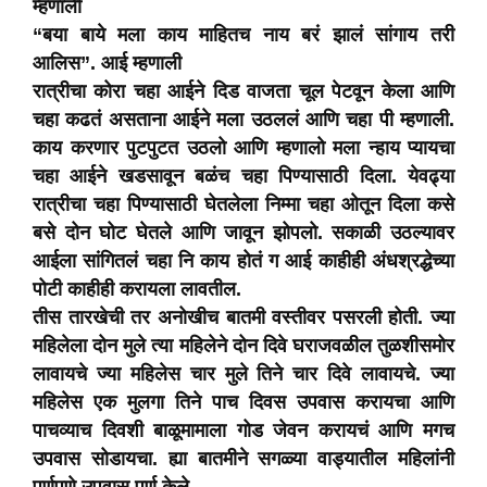
म्हणाली
“बया बाये मला काय माहितच नाय बरं झालं सांगाय तरी
आलिस”. आई म्हणाली
रात्रीचा कोरा चहा आईने दिड वाजता चूल पेटवून केला आणि
चहा कढतं असताना आईने मला उठललं आणि चहा पी म्हणाली.
काय करणार पुटपुटत उठलो आणि म्हणालो मला न्हाय प्यायचा
चहा आईने खडसावून बळंच चहा पिण्यासाठी दिला. येवढ्या
रात्रीचा चहा पिण्यासाठी घेतलेला निम्मा चहा ओतून दिला कसे
बसे दोन घोट घेतले आणि जावून झोपलो. सकाळी उठल्यावर
आईला सांगितलं चहा नि काय होतं ग आई काहीही अंधश्रद्धेच्या
पोटी काहीही करायला लावतील.
तीस तारखेची तर अनोखीच बातमी वस्तीवर पसरली होती. ज्या
महिलेला दोन मुले त्या महिलेने दोन दिवे घराजवळील तुळशीसमोर
लावायचे ज्या महिलेस चार मुले तिने चार दिवे लावायचे. ज्या
महिलेस एक मुलगा तिने पाच दिवस उपवास करायचा आणि
पाचव्याच दिवशी बाळूमामाला गोड जेवन करायचं आणि मगच
उपवास सोडायचा. ह्या बातमीने सगळ्या वाड्यातील महिलांनी