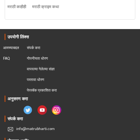
मराठी काहीही
मराठी क्राइम कथा
उपयोगी लिंक्स
आमच्याबद्दल
संपर्क करा
FAQ
गोपनीयता धोरण
वापरल्या गेलेल्या संज्ञा
परतावा धोरण 
पेपरबॅक प्रकाशित करा
अनुसरण करा
संपर्क करा
info@matrubharti.com