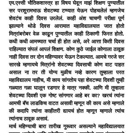
एम.एस्सी भौतिकशास्त्र हा विषय घेवून माझं शिक्षण पुण्यातील
सर परशुरामभाऊ शेवटच्या टप्प्यात येऊन पोहचलेलं म्हणजेच
शेवटंच काही दिवस उरलेलं. काही अंश चाचणी परीक्षा पूर्ण
झाल्याने थोडे दिवस आरामात महाविद्यालयात जात होतो
मित्रांबरोबर वेळ काढून पुण्यातील काही ठिकाणी फिरत होतो.
कधी कधी आमच्यात चर्चा ही होत असे, अरे आत्ता किती दिवस
राहिल्यात संपलं आपलं शिक्षण. कोण कुठे जाईल कोणाला ठावूक
नाही दिवस तर दोन महिण्यावर येऊन टेकल्यात. आमचे गरजे सर
सारखे म्हणायचे मित्रांनो शेवटच्या दिवसाची कोण वाट पाहत
असाल ना तर ती योग्य मुळीच नव्हे कारण तुम्हाला परत
महाविद्यालय नाहीच, मी काय सांगतोय पहा शेवटच्या दिवशी तुम्ही
गळ्यात गळा घालून रडणार हे मात्र नक्की. आणि मी तुम्हाला
शेवटच्या दिवशी एक गोष्ट सांगणार आहे बर का? खरचं त्यांना
आमची बॅच लाडकिच वाटत असावी म्हणून की काय असे म्हणाले
की कदापि त्यांना काहीतरी द्यायचं होत म्हणून म्हणाले त्यांच
त्यांनाच ठावूक असावं.
मार्च महिण्याची बारा तारीख गुरूवार असल्याने महाविद्यालयात