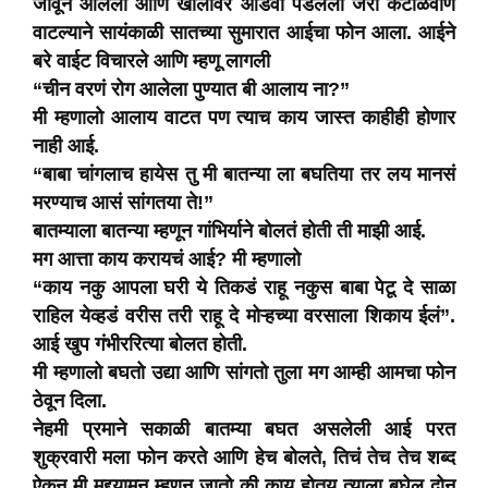
जावून आलेलो आणि खोलीवर आडवा पडलेलो जरा कंटाळवाणे
वाटल्याने सायंकाळी सातच्या सुमारात आईचा फोन आला. आईने
बरे वाईट विचारले आणि म्हणू लागली
“चीन वरणं रोग आलेला पुण्यात बी आलाय ना?”
मी म्हणालो आलाय वाटत पण त्याच काय जास्त काहीही होणार
नाही आई.
“बाबा चांगलाच हायेस तु मी बातन्या ला बघतिया तर लय मानसं
मरण्याच आसं सांगतया ते!”
बातम्याला बातन्या म्हणून गांभिर्याने बोलतं होती ती माझी आई.
मग आत्ता काय करायचं आई? मी म्हणालो
“काय नकु आपला घरी ये तिकडं राहू नकुस बाबा पेटू दे साळा
राहिल येव्हडं वरीस तरी राहू दे मोऱ्हच्या वरसाला शिकाय ईलं”.
आई खुप गंभीररित्या बोलत होती.
मी म्हणालो बघतो उद्या आणि सांगतो तुला मग आम्ही आमचा फोन
ठेवून दिला.
नेहमी प्रमाने सकाळी बातम्या बघत असलेली आई परत
शुक्रवारी मला फोन करते आणि हेच बोलते, तिचं तेच तेच शब्द
ऐकून मी मुद्द्यामुन म्हणून जातो की काय होतय त्याला बघेल दोन