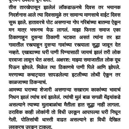
पूर्णपणे उपवास पूर्ण केले.
तीस तारखेपासून झालेलं लॉकडाऊनचे दिवस तर भयानक
निदर्शनास आले त्या दिवसामुळे तर सामान्य माणसाचे वाईट दिवस
सुरू झाले. हातावरचे पोट असणाऱ्या गोप गरिबांच्या बातम्या ऐकून
मन मात्र भरूनच येऊ लागलं. माझा फिरता समाज एका
ठिकाणाहून दुसऱ्या ठिकाणी भटकत असतं त्यांना तर ह्या
गावातील रस्त्याहून दुसऱ्या गावांच्या रस्त्याला सुद्धा जावून देत
नव्हते. एखाद्याच्या घरी पाणी पिण्यासाठी जायचं झालं तरी लोक
दरवाजा लावून घेत असतं. अक्षरश: माझ्या समाजातील लोक दूध
पिऊन झोपले. मिळेल त्या ठिकाणचे पाणी पिले आणि झोपले.
मरणाच्या कचाट्यात सापडलेल्या इटलीच्या लोथी ऐकून तर
काळजाच्या ठिकऱ्याचं.
आमच्या घराच्या शेजारी असणाऱ्या सखाराम काकांच्या भावाचं
निधन झालं त्यांच वयं झालेलं. त्यांची मुलं बाळ सगळी मेंढ्यांकडे
असल्याने त्याच्या मुलाबाळांचा मैतीला हात सुद्धा नाही लागला.
ठराविक काही लोकांनी तो विधी उरकून आपापल्या घरी निघून
गेली. पोलिसांची धास्ती वाढत असल्याने हा विधी देखिल
लवकरच उरकून टाकला.