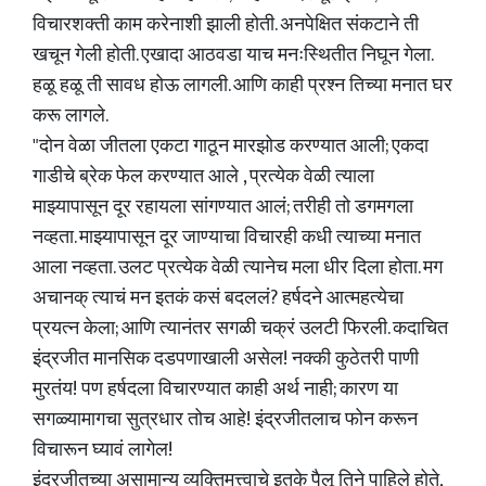
विचारशक्ती काम करेनाशी झाली होती. अनपेक्षित संकटाने ती
खचून गेली होती. एखादा आठवडा याच मनःस्थितीत निघून गेला.
हळू हळू ती सावध होऊ लागली. आणि काही प्रश्न तिच्या मनात घर
करू लागले.
"दोन वेळा जीतला एकटा गाठून मारझोड करण्यात आली; एकदा
गाडीचे ब्रेक फेल करण्यात आले , प्रत्येक वेळी त्याला
माझ्यापासून दूर रहायला सांगण्यात आलं; तरीही तो डगमगला
नव्हता. माझ्यापासून दूर जाण्याचा विचारही कधी त्याच्या मनात
आला नव्हता. उलट प्रत्येक वेळी त्यानेच मला धीर दिला होता. मग
अचानक् त्याचं मन इतकं कसं बदललं? हर्षदने आत्महत्येचा
प्रयत्न केला; आणि त्यानंतर सगळी चक्रं उलटी फिरली. कदाचित
इंद्रजीत मानसिक दडपणाखाली असेल! नक्की कुठेतरी पाणी
मुरतंय! पण हर्षदला विचारण्यात काही अर्थ नाही; कारण या
सगळ्यामागचा सुत्रधार तोच आहे! इंद्रजीतलाच फोन करून
विचारून घ्यावं लागेल!
इंद्रजीतच्या असामान्य व्यक्तिमत्त्वाचे इतके पैलू तिने पाहिले होते,