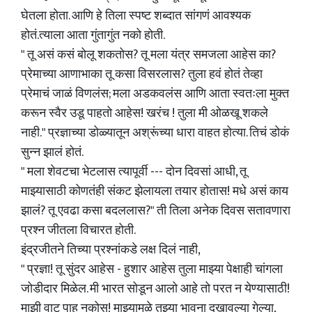
घेतला होता. आणि हे तिला स्पष्ट शब्दात सांगणं आवश्यक
होतं.त्याला आता गुंतागुंत नको होती.
" तू असं कसं बोलू शकतोस? तू मला यंत्र समजला आहेस का?
प्रेमाच्या आणाभाका तू कसा विसरलास? तुला हवं होतं तेव्हा
प्रेमाचं जाळं विणलंस; मला अडकवलंस आणि आता स्वतःला मुक्त
करून स्वैर उडू पाहतो आहेस! खरंच ! तुला मी ओळखू शकले
नाही." प्रज्ञाच्या डोळ्यातून अश्रूंच्या धारा वाहत होत्या. तिचं डोकं
सुन्न झालं होतं.
" मला शेवटचा भेटलास त्यापूर्वी --- दोन दिवसां आधी, तू
माझ्यासाठी कोणतंही संकट झेलायला तयार होतास! मधे असं काय
झालं? तू एवढा कसा बदललास?" ती तिला अनेक दिवस सतावणारा
प्रश्न जीतला विचारत होती.
इंद्रजीतने तिच्या प्रश्नांकडे लक्ष दिलं नाही,
" प्रज्ञा! तू सुंदर आहेस - हुशार आहेस तुला माझ्या पेक्षाही चांगला
जोडीदार मिळेल. मी भारत सोडून आलो आहे तो परत न येण्यासाठी!
माझी वाट पाहू नकोस! माझ्यामुळे तुझ्या भावना दुखावल्या गेल्या,