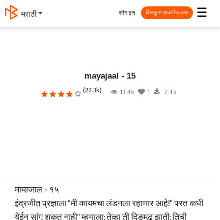
☰
लॉग इन
मराठी
विनामूल्य प्रकाशित करा
mayajaal - 15
(22.3k)
13.4k
1
7.4k
मायाजाल - १५
इंद्रजीत प्रज्ञाला "मी कायमचा लंडनला रहाणार आहे!" परत कधी
येईन सांगू शकत नाही" म्हणाला; तेव्हा ती दिङमूढ झाती; तिची