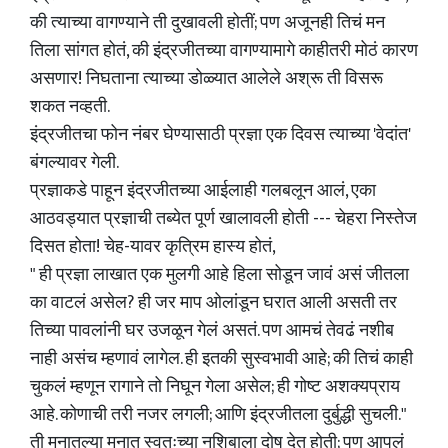
की त्याच्या वागण्याने ती दुखावली होतीं; पण अजूनही तिचं मन
तिला सांगत होतं, की इंद्रजीतच्या वागण्यामागे काहीतरी मोठं कारण
असणार! निघताना त्याच्या डोळ्यात आलेले अश्रू ती विसरू
शकत नव्हती.
इंद्रजीतचा फोन नंबर घेण्यासाठी प्रज्ञा एक दिवस त्याच्या 'वेदांत'
बंगल्यावर गेली.
प्रज्ञाकडे पाहून इंद्रजीतच्या आईलाही गलबलून आलं, एका
आठवड्यात प्रज्ञाची तब्येत पूर्ण खालावली होती --- चेहरा निस्तेज
दिसत होता! चेह-यावर कृत्रिम हास्य होतं,
" ही प्रज्ञा लाखात एक मुलगी आहे हिला सोडून जावं असं जीतला
का वाटलं असेल? ही जर माप ओलांडून घरात आली असती तर
तिच्या पावलांनी घर उजळून गेलं असतं. पण आमचं तेवढं नशीब
नाही असंच म्हणावं लागेल. ही इतकी सुस्वभावी आहे; की तिचं काही
चुकलं म्हणून रागाने तो निघून गेला असेल; ही गोष्ट अशक्यप्राय
आहे. कोणाची तरी नजर लगली; आणि इंद्रजीतला दुर्बुद्धी सुचली."
ती मनातल्या मनात स्वतःच्या नशिबाला दोष देत होती; पण आपलं