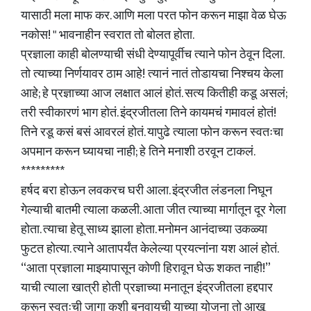
यासाठी मला माफ कर. आणि मला परत फोन करून माझा वेळ घेऊ
नकोस! " भावनाहीन स्वरात तो बोलत होता.
प्रज्ञाला काही बोलण्याची संधी देण्यापूर्वीच त्याने फोन ठेवून दिला.
तो त्याच्या निर्णयावर ठाम आहे! त्यानं नातं तोडायचा निश्चय केला
आहे; हे प्रज्ञाच्या आज लक्षात आलं होतं. सत्य कितीही कडू असलं;
तरी स्वीकारणं भाग होतं. इंद्रजीतला तिने कायमचं गमावलं होतं!
तिने रडू कसं बसं आवरलं होतं. यापुढे त्याला फोन करून स्वतःचा
अपमान करून घ्यायचा नाही; हे तिने मनाशी ठरवून टाकलं.
*********
हर्षद बरा होऊन लवकरच घरी आला. इंद्रजीत लंडनला निघून
गेल्याची बातमी त्याला कळली. आता जीत त्याच्या मार्गातून दूर गेला
होता. त्याचा हेतू साध्य झाला होता. मनोमन आनंदाच्या उकळ्या
फुटत होत्या. त्याने आतापर्यंत केलेल्या प्रयत्नांना यश आलं होतं.
“आता प्रज्ञाला माझ्यापासून कोणी हिरावून घेऊ शकत नाही!”
याची त्याला खात्री होती प्रज्ञाच्या मनातून इंद्रजीतला हद्दपार
करून स्वतःची जागा कशी बनवायची याच्या योजना तो आखू