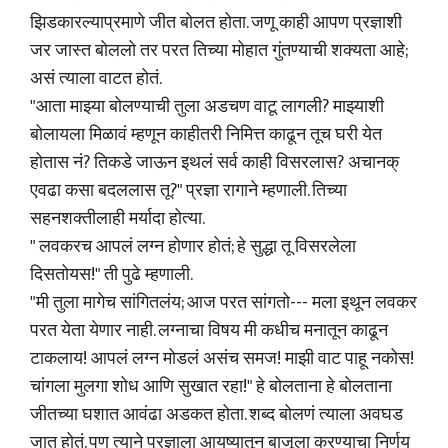
झिडकारल्याप्रमाणे जीत बोलत होता. जणू काही आपण प्रज्ञाशी
जर जास्त बोललो तर परत तिच्या मोहात गुंतण्याची शक्यता आहे;
असं त्याला वाटत होतं.
"आता माझ्या बोलण्याची तुला अडचण वाटू लागली? माझ्याशी
बोलायला मिळावं म्हणून काहीतरी निमित्त काढून तूच घरी येत
होतास नं? तिकडे जाऊन इथलं सर्व काही विसरलास? अचानक्
एवढा कसा बदललास तू?" प्रज्ञा रागाने म्हणाली. तिच्या
सहनशक्तीलाही मर्यादा होत्या.
" लवकरच आपलं लग्न होणार होतं; हे सुद्धा तू विसरलेला
दिसतोयस!" ती पुढे म्हणाली.
"मी तुला मागेच सांगितलंय; आज परत सांगतो--- मला इथून लवकर
परत येता येणार नाही. लग्नाचा विषय मी कधीच मनातून काढून
टाकलाय! आपलं लग्न मोडलं असंच समज! माझी वाट पाहू नकोस!
चांगला मुलगा शोध आणि सुखात रहा!" हे बोलताना हे बोलताना
जीतच्या घशात आवंढा अडकत होता. शब्द बोलणं त्याला अवघड
जात होतं. पण त्याने प्रज्ञाला आयुष्यातून बाजूला करण्याचा निर्णय