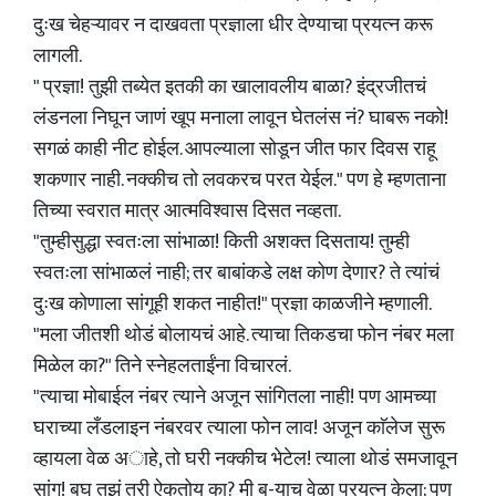
दुःख चेहऱ्यावर न दाखवता प्रज्ञाला धीर देण्याचा प्रयत्न करू
लागली.
" प्रज्ञा! तुझी तब्येत इतकी का खालावलीय बाळा? इंद्रजीतचं
लंडनला निघून जाणं खूप मनाला लावून घेतलंस नं? घाबरू नको!
सगळं काही नीट होईल. आपल्याला सोडून जीत फार दिवस राहू
शकणार नाही. नक्कीच तो लवकरच परत येईल." पण हे म्हणताना
तिच्या स्वरात मात्र आत्मविश्वास दिसत नव्हता.
"तुम्हीसुद्धा स्वतःला सांभाळा! किती अशक्त दिसताय! तुम्ही
स्वतःला सांभाळलं नाही; तर बाबांकडे लक्ष कोण देणार? ते त्यांचं
दुःख कोणाला सांगूही शकत नाहीत!" प्रज्ञा काळजीने म्हणाली.
"मला जीतशी थोडं बोलायचं आहे. त्याचा तिकडचा फोन नंबर मला
मिळेल का?" तिने स्नेहलताईंना विचारलं.
"त्याचा मोबाईल नंबर त्याने अजून सांगितला नाही! पण आमच्या
घराच्या लँडलाइन नंबरवर त्याला फोन लाव! अजून काॅलेज सुरू
व्हायला वेळ अाहे, तो घरी नक्कीच भेटेल! त्याला थोडं समजावून
सांग! बघ तुझं तरी ऐकतोय का? मी ब-याच वेळा प्रयत्न केला; पण