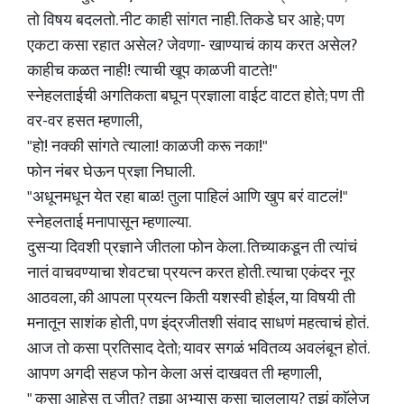
तो विषय बदलतो. नीट काही सांगत नाही. तिकडे घर आहे; पण
एकटा कसा रहात असेल? जेवणा- खाण्याचं काय करत असेल?
काहीच कळत नाही! त्याची खूप काळजी वाटते!"
स्नेहलताईची अगतिकता बघून प्रज्ञाला वाईट वाटत होते; पण ती
वर-वर हसत म्हणाली,
"हो! नक्की सांगते त्याला! काळजी करू नका!"
फोन नंबर घेऊन प्रज्ञा निघाली.
"अधूनमधून येत रहा बाळ! तुला पाहिलं आणि खुप बरं वाटलं!"
स्नेहलताई मनापासून म्हणाल्या.
दुसऱ्या दिवशी प्रज्ञाने जीतला फोन केला. तिच्याकडून ती त्यांचं
नातं वाचवण्याचा शेवटचा प्रयत्न करत होती. त्याचा एकंदर नूर
आठवला, की आपला प्रयत्न किती यशस्वी होईल, या विषयी ती
मनातून साशंक होती, पण इंद्रजीतशी संवाद साधणं महत्वाचं होतं.
आज तो कसा प्रतिसाद देतो; यावर सगळं भवितव्य अवलंबून होतं.
आपण अगदी सहज फोन केला असं दाखवत ती म्हणाली,
" कसा आहेस तू जीत? तुझा अभ्यास कसा चाललाय? तुझं काॅलेज