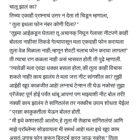
चालू झालं का?
तिच्या एकाही प्रश्नाचं उत्तर न देता तो चिडून म्हणाला,
" तुला इथला फोन नंबर कोणी दिला? "
"तुझ्या आईकडून घेतला! तू अचानक् निघून गेलास! नीटपणे काही
बोलला नाहीस! तिकडे गेल्यापासून मला एकदाही फोन करायला
तुला वेळ मिळाला नाही; म्हणून शेवटी मलाच फोन करावा लागला!"
ती त्याचा राग कळला नाही असं भासवत होती. ती पुढे म्हणाली.
"त्यावेळी मला एवढा धक्का बसला होता, की तुला काही विचारू
शकले नाही! काय झालंय ते मला जरा नीट सांगशील का? तुझी
आईही खूप काळजीत आहे! लग्नाचं टेन्शन ती घेऊ नकोस! तुझा
प्रॅजेक्ट पूर्ण होई पर्यंत थांबू आपण! पण माझ्याशी नीट बोल तरी!
नक्की काय झालंय ते सांगितलंस तर नक्कीच उपाय शोधता येईल!
" प्रज्ञा काकुळतीला येऊन बोलत होती.
" मी इथे कशासाठी आलोय; हे तुला मी तेव्हाच सांगितलंय! आणि
माझे प्राॅब्लेम्स सोडवायला मी समर्थ आहे! मला इथे खूप काम
असतं. उगाच फोन करून डिस्टर्ब करत जाऊ नकोस." तिला