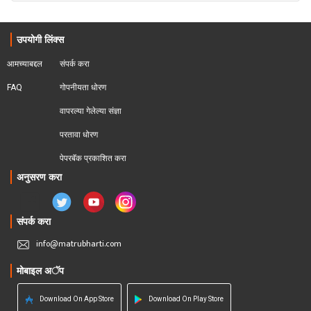
उपयोगी लिंक्स
आमच्याबद्दल
संपर्क करा
FAQ
गोपनीयता धोरण
वापरल्या गेलेल्या संज्ञा
परतावा धोरण 
पेपरबॅक प्रकाशित करा
अनुसरण करा
संपर्क करा
info@matrubharti.com
मोबाइल अॅप
Download On App Store
Download On Play Store