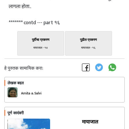
लागला होता..
******* contd --- part १६
पूर्वीचा प्रकरण
पुढील प्रकरण
मायाजाल - १४
मायाजाल - १६
हे पुस्तक सामायिक करा:
लेखक बद्दल
फॉलो करा
Amita a. Salvi
पूर्ण कादंबरी
मायाजाल