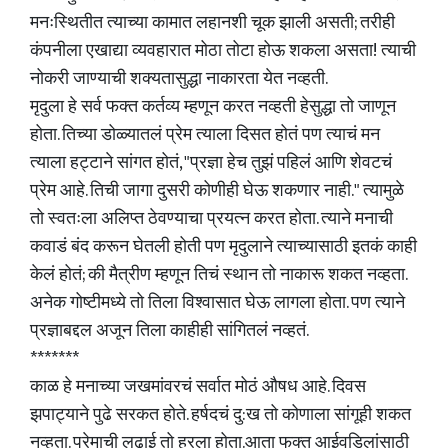
मनःस्थितीत त्याच्या कामात लहानशी चूक झाली असती; तरीही
कंपनीला एखाद्या व्यवहारात मोठा तोटा होऊ शकला असता! त्याची
नोकरी जाण्याची शक्यतासुद्धा नाकारता येत नव्हती.
मृदुला हे सर्व फक्त कर्तव्य म्हणून करत नव्हती हेसुद्धा तो जाणून
होता. तिच्या डोळ्यातलं प्रेम त्याला दिसत होतं पण त्याचं मन
त्याला हट्टाने सांगत होतं, "प्रज्ञा हेच तुझं पहिलं आणि शेवटचं
प्रेम आहे. तिची जागा दुसरी कोणीही घेऊ शकणार नाही." त्यामुळे
तो स्वतःला अलिप्त ठेवण्याचा प्रयत्न करत होता. त्याने मनाची
कवाडं बंद करून घेतली होती पण मृदुलाने त्याच्यासाठी इतकं काही
केलं होतं; की मैत्रीण म्हणून तिचं स्थान तो नाकारू शकत नव्हता.
अनेक गोष्टीमध्ये तो तिला विश्वासात घेऊ लागला होता. पण त्याने
प्रज्ञाबद्दल अजून तिला काहीही सांगितलं नव्हतं.
*******
काळ हे मनाच्या जखमांवरचं सर्वात मोठं औषध आहे. दिवस
झपाट्याने पुढे सरकत होते. हर्षदचं दु:ख तो कोणाला सांगूही शकत
नव्हता. प्रेमाची लढाई तो हरला होता.आता फक्त आईवडिलांसाठी