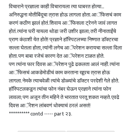
विचाराने प्रज्ञाला काही विचारायला त्या घाबरत होत्या...
अनिरुद्धना मोतीबिंदूचा त्रास होऊ लागला होता. आॅफिसचं काम
करणं कठीण झालं होतं. शिवाय आॅफिसला ट्रेनने जावं लागत
होतं. त्यांना घरी यायला थोडा जरी उशीर झाला; तरी नीनाताईंचे
प्राण कंठाशी येत होते! प्रज्ञाने हाॅस्पिटलच्या निष्णात डाॅक्टरचा
सल्ला घेतला होता, त्यांनी लगेच आॅपरेशन करायचा सल्ला दिला
होता. पण बाबा रजेचं कारण देत आॅपरेशन टाळत होते.
पण त्यांना फार दिवस आॅपरेशन पुढे ढकलता आलं नाही. त्यांना
आॅफिसचं आकडेमोडीचं काम करताना खूपच त्रास होऊ
लागला. नेमके त्याचवेळी त्यांचे डोळ्यांचे डाॅक्टर परदेशी गेले होते.
हाॅस्पिटलकडून त्यांचा फोन नंबर घेऊन प्रज्ञाने त्यांना फोन
लावला; पण अजून तीन महिने ते भारतात परतू शकत नव्हते. एवढे
दिवस आॅरेशन लांबवणं धोक्याचं ठरलं असतं!
********** contd ----- part २३.