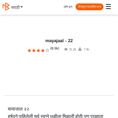
☰
लॉग इन
मराठी
विनामूल्य प्रकाशित करा
mayajaal - 22
(8.9k)
13.2k
7.1k
मायाजाल २२
हर्षदने पाहिलेली सर्व स्वप्ने धुळीला मिळाली होती; पण प्रज्ञाला