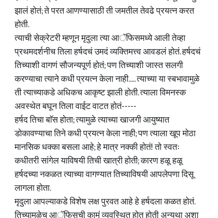
झालं होतं; ते परत आणण्यासाठी ती जमतील तेवढे प्रयत्न करत
होती.
त्याची सेक्रेटरी म्हणून मृदुला त्या आॅफिसमध्ये आली तेव्हा
प्रथमदर्शनीच तिला हर्षदचं उमदं व्यक्तिमत्त्व आवडलं होतं. हर्षदचं
तिच्याशी वागणं सौजन्यपूर्ण होतं; पण तिच्याशी जास्त सलगी
करण्याचा त्याने कधी प्रयत्न केला नाही..... त्याच्या या स्बभावामुळे
ती त्याच्याकडे अधिकच आकृष्ट झाली होती. त्याला विमनस्क
अवस्थेत बघून तिला वाईट वाटत होतं-----
हर्षद तिचा बाॅस होता; त्यामुळे त्याच्या खाजगी आयुष्यात
डोकावण्याचा तिने कधी प्रयत्न केला नाही; पण त्याला खूप मोठा
मानसिक धक्का बसला आहे; हे मात्र नक्की होतं! तो स्वतः
कधीतरी सांगेल याविषयी तिची खात्री होती; कारण हळू हळू
हर्षदच्या नकळत त्याच्या वागण्यात तिच्याविषयी आपलेपणा दिसू
लागला होता.
मृदुला आपल्याकडे विशेष लक्ष पुरवत आहे हे हर्षदला कळत होतं.
तिच्यामुळेच आॅफिसची कामं व्यवस्थित होत होती अन्यथा अशा