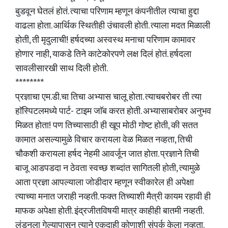
बुडवून घेतलं होतं. त्याचा परिणाम म्हणून कंपनीतील त्याचा हुद्दा
वाढला होता. आर्थिक स्थितीही उंचावली होती. त्याला मदत मिळाली
होती, ती मृदुलाची! हर्षदच्या अस्वस्थ मनाचा परिणाम कामावर
होणार नाही, याकडे तिने काटेकोरपणे लक्ष दिलं होतं. हर्षदला
सावलीसारखी साथ दिली होती.
********
प्रज्ञाचा एम.डी.चा तिचा अभ्यास चालू होता. त्याचबरोबर ती त्या
हाॅस्पिटलमध्ये पार्ट- टाइम जाॅब करत होती. अभ्यासाबरोबर अनुभव
मिळत होता! पण तिच्यासाठी ही खूप मोठी गोष्ट होती, की सतत
कामात असल्यामुळे विचार करायला वेळ मिळत नव्हता, तिची
चौकशी करायला हर्षद नेहमी आवर्जून जात होता. प्रज्ञाने तिची
बाजू आडपडदा न ठेवता स्वच्छ शब्दांत सागितली होती, त्यामुळे
आता प्रज्ञा आपल्याला जोडीदार म्हणून स्वीकारेल ही अपेक्षा
त्याच्या मनात जराही नव्हती. फक्त तिच्याशी मैत्री कायम रहावी ही
माफक अपेक्षा होती. इंद्रजीतविषयी मात्र काहीही बातमी नव्हती.
लंडनला गेल्यापासून त्याने एकदाही कोणाशी संपर्क केला नव्हता.