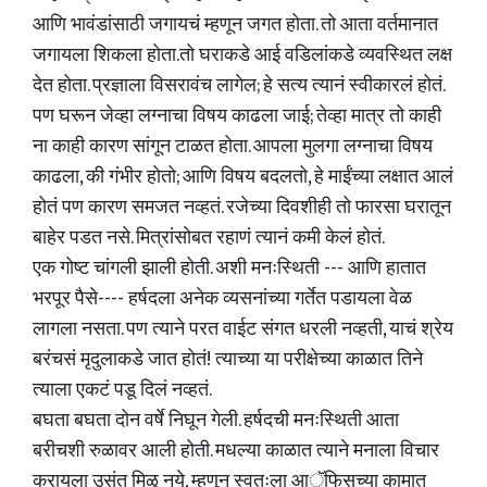
आणि भावंडांसाठी जगायचं म्हणून जगत होता. तो आता वर्तमानात
जगायला शिकला होता.तो घराकडे आई वडिलांकडे व्यवस्थित लक्ष
देत होता. प्रज्ञाला विसरावंच लागेल; हे सत्य त्यानं स्वीकारलं होतं.
पण घरून जेव्हा लग्नाचा विषय काढला जाई; तेव्हा मात्र तो काही
ना काही कारण सांगून टाळत होता. आपला मुलगा लग्नाचा विषय
काढला, की गंभीर होतो; आणि विषय बदलतो, हे माईंच्या लक्षात आलं
होतं पण कारण समजत नव्हतं. रजेच्या दिवशीही तो फारसा घरातून
बाहेर पडत नसे. मित्रांसोबत रहाणं त्यानं कमी केलं होतं.
एक गोष्ट चांगली झाली होती. अशी मनःस्थिती --- आणि हातात
भरपूर पैसे---- हर्षदला अनेक व्यसनांच्या गर्तेत पडायला वेळ
लागला नसता. पण त्याने परत वाईट संगत धरली नव्हती, याचं श्रेय
बरंचसं मृदुलाकडे जात होतं! त्याच्या या परीक्षेच्या काळात तिने
त्याला एकटं पडू दिलं नव्हतं.
बघता बघता दोन वर्षे निघून गेली. हर्षदची मनःस्थिती आता
बरीचशी रुळावर आली होती. मधल्या काळात त्याने मनाला विचार
करायला उसंत मिळू नये, म्हणून स्वतःला आॅफिसच्या कामात