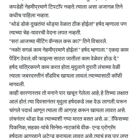
कपडेही नेहमीप्रमाणे टिपटाॅप नव्हते. त्याला असा अजागळ तिने
कधीच पाहिला नव्हता.
"थोडं डोकं दुखतंय! थोड्या वेळात ठीक होईल!" हर्षद म्हणाला पण
त्याच्या चेह-यावरची वेदना लपत नव्हती.
"सर! आजच्या मीटिंग कॅन्सल करू का?" तिने विचारले.
"नको! सगळं काम नेहमीप्रमाणे होईल! " हर्षद म्हणाला. " एकदा काम
पेंडिंग ठेवलं; की फाइल्स साठत जातील! काम वेळेवर होऊ दे."
हर्षद यांत्रिकपणे काम करत होता. मृदुलाने दुपारी लंचच्या वेळी
त्याला जबरदस्तीनं सँडविच खायला लावलं. त्याच्यासाठी काॅफी
मागवली.
काही कारणास्तव तो मनाने पार खचून गेलेला आहे; हे तिच्या लक्षात
आलं होतं. त्या दिवसानंतर मृदुला हर्षदकडे लक्ष देऊ लागली. घरून
चांगले पदार्थ आणून त्याला ती आग्रह करून खायला लावत असे.
लंचनंतर थोडा वेळ त्याच्याशी गप्पा मारत बसत असे. अाॅफिसच्या
पिकनिक, सहका-यांचे सिनेमा-नाटकांचे वीक- एन्ड प्रोग्रॅम
हर्षदला आग्रहाने अटेन्ड करायला लावत असे. त्याचं हसू पार लुप्त