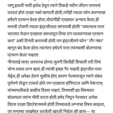
जणू इथली नाती इथेच ठेवून त्याने तिकडे नवीन जीवन जगायचं
ठरवलं होतं. प्रज्ञा नको म्हणाली होती, तरीही त्याला फोन करण्याचा
हर्षदने प्रयत्न केला होता; दोघांनीही प्रज्ञावर अन्याय केला; ही
मनाची टोचणी त्याला इंद्रजीतला सांगायची होती! "जमल्यास परत
भारतात येऊन प्रज्ञाला समजावून तिचा राग घालवण्याचा प्रयत्न
कर!" अशी विनंती करायची होती. पण इंद्रजीतने फोन " राँग नंबर"
म्हणून बंद केला होता. त्यानंतर हर्षदने परत त्याच्याशी बोलण्याचा
प्रयत्न केला नव्हता!
नीनाताई मात्र अस्वस्थ होत्या. मुलगी कितीही शिकली तरी तिचं
योग्य वयात लग्न व्हावं; ही त्यांची इच्छा गैर नव्हती. इंद्रजीत परत
येईल; ही अपेक्षा ठेवणं चुकीचं होतं; कारण गेल्यापासून त्याने संबंध
पूर्णपणे तोडून टाकले होते. पण प्रज्ञाला हाॅस्पिटल आणि पेशन्टस्
यांच्यापलीकडे काहीच दिसत नव्हतं.. तिच्याशी ह्या विषयावर
बोलायला त्यांना भीती वाटत होती. हर्षद निघून गेल्यावर अनेक
दिवस प्रज्ञा डिप्रेशनमध्ये होती. तिच्याकडे लग्नाचा विषय काढला,
तर मनाच्या जखमेवर धरलेली खपली निघेल की काय--- या