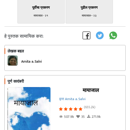
पूर्वीचा प्रकरण
पुढील प्रकरण
मायाजाल - २१
मायाजाल-- २३
हे पुस्तक सामायिक करा:
लेखक बद्दल
फॉलो करा
Amita a. Salvi
पूर्ण कादंबरी
मायाजाल
द्वारा Amita a. Salvi
(655.2k)
507.9k
35
271.9k