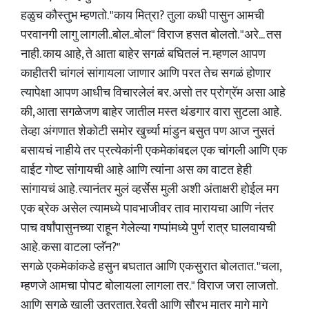
हळुच कौस्तुभ म्हणतो. "काय मित्रा? तुला कधी पासुन आमची
परवानगी लागु लागली..बोल..बोल" विराज हसत बोलतो. "अरे... तस
नाही. काय आहे, ते आता बाहेर सगळं बघितलं न. म्हणल आपण
काहीतरी चांगलं सांगायला जाणार आणि परत तेच सगळं होणार
त्यापेक्षा आपण आधीच विचारलेलं बर. असो तर प्रोग्रॅम असा आहे
की, आता सगळेजण बाहेर जातील मस्त थंडगार वारा सुटला आहे.
तेव्हा अंगणात शेकोटी समोर खुर्च्या मांडुन बसुत पण आज नुसतं
बसायचं नाहीये तर प्रत्येकांनी एकमेकांबद्दल एक चांगली आणि एक
वाईट गोष्ट सांगायची आहे आणि त्यांना अस का वाटत हेही
सांगायचं आहे. त्यानंतर मुलं व्हर्सेस मुली अशी अंताक्षरी होईल मग
एक ब्रेक असेल त्यामध्ये पावभाजीवर ताव मारायचा आणि नंतर
पाच वर्षांपासुनच्या राहून गेलेल्या गप्पांमध्ये पुर्ण रात्र घालवायची
आहे. कसा वाटला प्लॅन?"
सगळे एकमेकांकडे हसुन बघतात आणि एकसुरात बोलतात. "चला,
म्हणजे आमचा पोपट बोलायला लागला तर." विराज जरा लाजतो.
आणि सगळे खाली उतरतात. रेवती आणि सौरभ मात्र मागे मागे