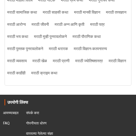
मराठी महिला विशेष
मराठी नाटक
मराठी प्रेम कथा
मराठी गुप्तचर कथा
मराठी सामाजिक कथा
मराठी साहसी कथा
मराठी मानवी विज्ञान
मराठी तत्त्वज्ञान
मराठी आरोग्य
मराठी जीवनी
मराठी अन्न आणि कृती
मराठी पत्र
मराठी भय कथा
मराठी मूव्ही पुनरावलोकने
मराठी पौराणिक कथा
मराठी पुस्तक पुनरावलोकने
मराठी थरारक
मराठी विज्ञान-कल्पनारम्य
मराठी व्यवसाय
मराठी खेळ
मराठी प्राणी
मराठी ज्योतिषशास्त्र
मराठी विज्ञान
मराठी काहीही
मराठी क्राइम कथा
उपयोगी लिंक्स
आमच्याबद्दल
संपर्क करा
FAQ
गोपनीयता धोरण
वापरल्या गेलेल्या संज्ञा