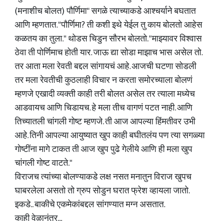
(मनाशीच बोलत) पौर्णिमा" सगळे त्याच्याकडे आश्चर्याने बघतात
आणि म्हणतात. "पौर्णिमा? ती कशी इथे येईल तु काय बोलतो आहेस
कळतय का तुला." थोडस चिडुन सौरभ बोलतो. "माझ्यावर विश्वास
ठेवा ती पोर्णिमाच होती यार. जाऊ द्या सोडा माझाच भास असेल तो.
तर आता मला रेवती बद्दल सांगायचं आहे. आजची घटणा सोडली
तर मला रेवतीची कुठलाही विचार न करता समोरच्याला बोलणं
म्हणजे एखादी व्यक्ती काही तरी बोलत असेल तर त्याला मध्येच
आडवायच आणि चिडायच. हे मला तीच वागणं पटत नाही. आणि
तिच्यातली चांगली गोष्ट म्हणजे. ती आज आपल्या हिंमतीवर उभी
आहे. तिनी आपल्या आयुष्यात खुप काही बघीतलंय पण त्या सगळ्या
गोष्टींना मागे टाकत ती आज खुप पुढे गेलीये आणि ही मला खुप
चांगली गोष्ट वाटते."
विराजच त्यांच्या बोलण्याकडे लक्ष नसत मनातुन विराज खुपच
घाबरलेला असतो तो ग्रुप सोडुन घरात फ्रेश व्हायला जातो.
इकडे.. बाकीचे एकमेकांबद्दल सांगण्यात मग्न असतात.
काही वेळानंतर...