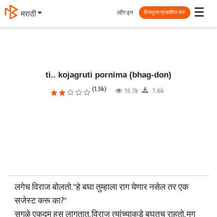
☰
लॉग इन
मराठी
विनामूल्य प्रकाशित करा
ti.. kojagruti pornima (bhag-don)
(1.5k)
15.7k
7.6k
लगेच विराज बोलतो. "हे बघा तुम्हाला राग येणार नसेल तर एक
सजेस्ट करू का?"
सगळे एकदम हसु लागतात. विराज त्यांच्याकडे बघतच राहतो. मग