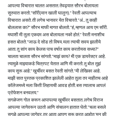
आपल्या विचारात चालत असतात. तेवढ्यात सौरभ बोलायला
सुरुवात करतो. "सॉरी(मान खाली घालुन)." रेवती आपल्याच
विचारात असते. ती लगेच भानावर येत विचारते. "अं... तु काही
बोललास का?" सौरभ माफी मागत बोलतो. "हं, म्हणल आय एम सॉरी.
मघाशी मी तुला एकदम अस बोलायला नको होतं." रेवती मनाशीच
हसत बोलते. "जाऊ दे सोड तो विषय. मला त्याची सवय झालीये
आता. तु सांग काय केलस पाच वर्षात काय करतोयस सध्या?"
चालता चालता सौरभ सांगतो. "माझं काय? मी एक डायरेक्टर आहे.
त्यामुळे माझ्याकडे चित्रपट येतात आणि मी करतो. तु बोल तुझं
काय सुरू आहे." खुर्चीवर बसत रेवती सांगते. "मी लेखिका आहे.
माझी सात पुस्तक प्रकाशित झालेली आहेत तुला तर माहीतच आहे
कॉलेजमध्ये मला किती लिहायची आवड होती. बस त्यालाच आपलं
प्रोफेशन बनवलय."
सगळेजण गोल करून आपापल्या खुर्चीवर बसतात. लगेच विराज
आपल्या जागेवरून उठतो आणि संचालन हातात घेतो. "चला बसले
सगळे आपल्या जागेवर. तर आता आपण सुरू करत आहोत 'मन की