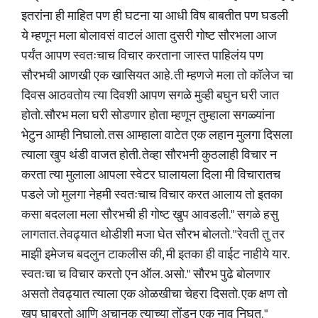
इतरांना ही माहित पण ही घटना या आधी विष बाबतीत पण घडली
ये म्हणून मला बोलावसं वाटलं आता दुसरी गोष्ट सौरभला आज
पर्यंत आपण स्वतःचाच विचार करताना जास्त पाहिलंय पण
सौरभची आणखी एक खासियत आहे. ती म्हणजे मला तो कॉलेज चा
दिवस आठवतोय त्या दिवशी आपण सगळे मुव्ही बघुन घरी जात
होतो. सौरभ मला घरी सोडणार होता म्हणून तुम्हाला सगळ्यांना
भेटुन आम्ही निघालो. तस आम्हाला वाटेत एक लहान मुलगा दिसला
त्याला खुप थंडी वाजत होती. तेव्हा सौरभनी कुठलाही विचार न
करता त्या मुलाला आपला स्वेटर घालायला दिला मी विचारातच
पडले जो मुलगा नेहमी स्वतःचाच विचार करत आलाय तो इतका
कसा बदलला मला सौरभची ही गोष्ट खुप आवडली." सगळे हसु
लागतात. तेवढ्यात थोडीशी मजा घेत सौरभ बोलतो. "रेवती तु तर
माझी इमेजच बदलुन टाकलीस की, मी इतका ही वाईट नाहीये यार.
स्वतःचा च विचार करतो एन ऑल. असो." सौरभ पुढे बोलणार
असतो तेवढ्यात त्याला एक ओळखीचा चेहरा दिसतो. एक क्षण तो
खुप घाबरतो आणि अचानक त्याच्या तोंडुन एक नाव निघत. "