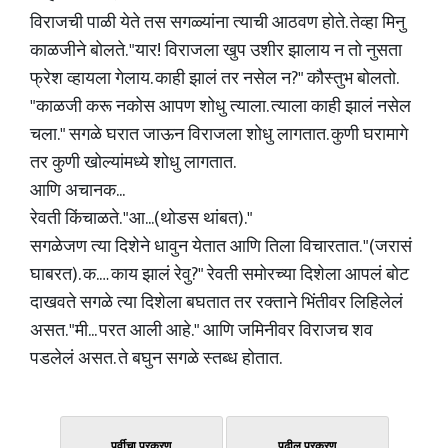
विराजची पाळी येते तस सगळ्यांना त्याची आठवण होते. तेव्हा मिनु
काळजीने बोलते. "यार! विराजला खुप उशीर झालाय न तो नुसता
फ्रेश व्हायला गेलाय. काही झालं तर नसेल न?" कौस्तुभ बोलतो.
"काळजी करू नकोस आपण शोधु त्याला. त्याला काही झालं नसेल
चला." सगळे घरात जाऊन विराजला शोधु लागतात. कुणी घरामागे
तर कुणी खोल्यांमध्ये शोधु लागतात.
आणि अचानक...
रेवती किंचाळते. "आ...(थोडस थांबत)."
सगळेजण त्या दिशेने धावुन येतात आणि तिला विचारतात. "(जरासं
घाबरत). क.… काय झालं रेवु?" रेवती समोरच्या दिशेला आपलं बोट
दाखवते सगळे त्या दिशेला बघतात तर रक्ताने भिंतीवर लिहिलेलं
असत. "मी... परत आली आहे." आणि जमिनीवर विराजच शव
पडलेलं असत. ते बघुन सगळे स्तब्ध होतात.
पूर्वीचा प्रकरण
पुढील प्रकरण